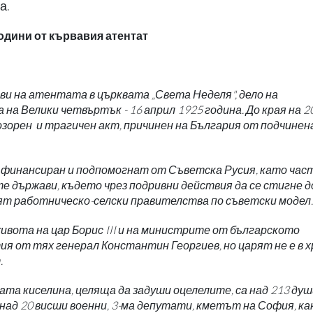
а.
години от кървавия атентат
ви на атентата в църквата „Света Неделя", дело на
на Велики четвъртък - 16 април 1925 година. До края на 2
озорен и трагичен акт, причинен на България от подчинен
 финансиран и подпомогнат от Съветска Русия, като час
е държави, където чрез подривни действия да се стигне д
вят работническо-селски правителства по съветски модел.
ивота на цар Борис III и на министрите от българското
ия от тях генерал Константин Георгиев, но царят не е в 
.
та киселина, целяща да задуши оцелелите, са над 213 души
, над 20 висши военни, 3-ма депутати, кметът на София, ка