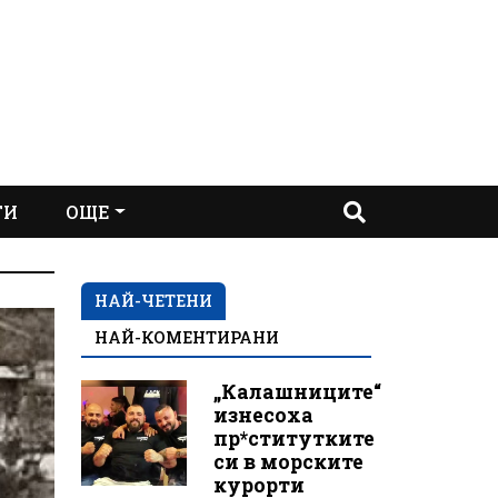
ТИ
ОЩЕ
НАЙ-ЧЕТЕНИ
НАЙ-КОМЕНТИРАНИ
„Калашниците“
изнесоха
пр*ститутките
си в морските
курорти