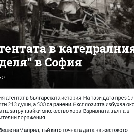
атентата в катедрални
деля“ в София
0
 атентат в българската история. На тази дата през 192
ти 213 души, а 500 са ранени. Експлозията избухва ок
вата, затрупвайки множество хора. Взривната вълна в
ителни поражения.
ше на 9 април, тъй като точната дата на жестокото