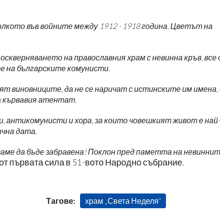
лкото във войните между 1912 - 1918 година. Цветът на
 оскверняването на православния храм с невинна кръв, все
е на българските комунисти.
вят виновниците, да не се наричат с истинските им имена, 
а кървавия атентат.
и, антикомунисти и хора, за които човешкият живот е най
ична дата.
яваме да бъде забравена! Поклон пред паметта на невинни
 от първата сила в 51-вото Народно събрание.
Тагове:
храм „Света Неделя“