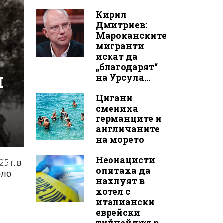
Кирил
Дмитриев:
Мароканските
мигранти
искат да
„благодарят“
я
на Урсула...
Цигани
смениха
германците и
англичаните
на морето
Неонацисти
5 г. в
опитаха да
оло
нахлуят в
хотел с
италиански
еврейски
тийнейджър...