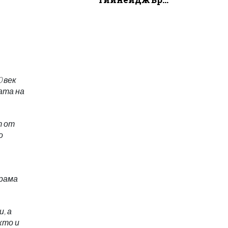
0 век
ата на
т от
о
храма
, а
кто и