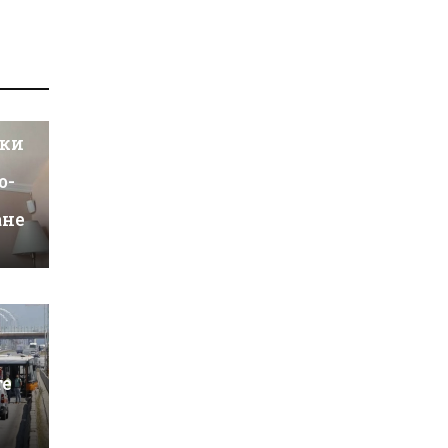
йки
о-
ане
те