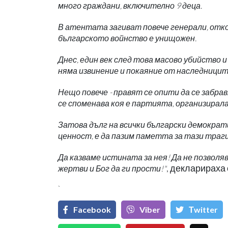
много граждани, включително 9 деца.
В атентата загиват повече генерали, отко
българското войнство е унищожен.
Днес, един век след това масово убийство и
няма извинение и покаяние от наследницит
Нещо повече - правят се опити да се забра
се споменава коя е партията, организирал
Затова дълг на всички български демократ
ценност, е да пазим паметта за тази траг
Да казваме истината за нея! Да не позвол
, декларираха
жертви и Бог да ги прости!"
`
Facebook
Viber
Тwitter