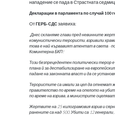
нападение се пада в Страстната седмиц
Декларации в парламента по случай 100 
От
заявиха:
ГЕРБ-СДС
„Днес скланяме глави пред невинните жерт
комунистически терористи, взривили храма 
това е най-кървавият атентат в света - п
Коминтерна БКП!
Този безпрецедентен политически терор е
плана й за дестабилизиране на европейскит
падане на законната власт и да се устано
Терористите са имали за цел да отнемат ж
правителство по време на опелото на убит
по време на взрива, а министрите оцеляват
Жертвите на 25-килограмовия взрив и сярна
ранените са над 500. Убити са 12 генерали