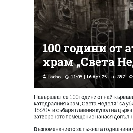
100 години от 
храм „Света Не
Lacho
11:05 | 16 Apr 25
357
Навършват се 100 години от най-кървавия
катедралния храм „Света Неделя" са уби
15:20 ч. и събаря главния купол на църк
затвореното помещение нанася допълн
Възпоменанието за тъжната годишнина бе