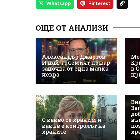
Whatsapp
Pinterest
ОЩЕ ОТ АНАЛИЗИ
Александър Джартов:
Мо
И най-големият пожар
Кр
започва от една малка
в С
искра
пр
Ви
За
до
С какво се храним и
въп
какъв е контролът на
по
храните
хр