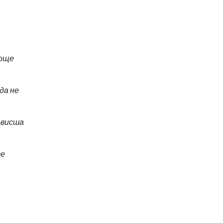
 още
да не
-висша
те