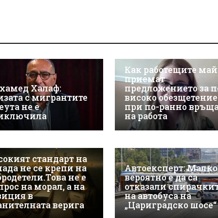
Как работещите ма
приемат
хамед Халаф:
предложението за п
изата с мигрантите
високо обезщетение
еута не е
при по-ранно връщ
иключила
на работа
сокият стандарт на
пада не се крепи на
Автоексперт: Малко
бродетели.Това не е
вероятно е да са
рос на морал, а на
отказали спирачки
зиция в
на автобуса на
анителната верига
„Цариградско шосе“