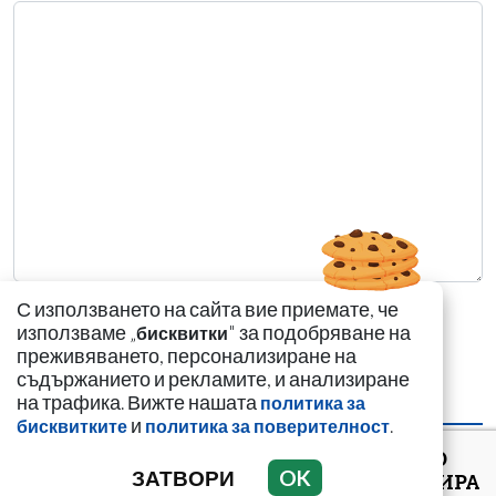
С използването на сайта вие приемате, че
използваме „
" за подобряване на
бисквитки
преживяването, персонализиране на
съдържанието и рекламите, и анализиране
на трафика. Вижте нашата
политика за
НАЙ-ЧЕТЕНИ
НАЙ-КОМЕНТИРАНИ
и
.
бисквитките
политика за поверителност
ВИЖТЕ КАК ИВАЙЛО
ЗАТВОРИ
OK
ФИЛИПОВ КОНТРОЛИРА