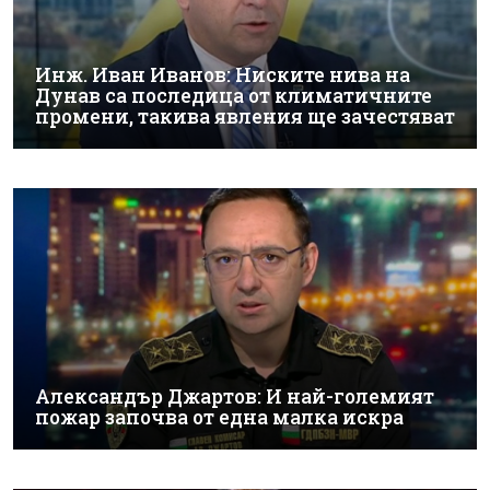
Инж. Иван Иванов: Ниските нива на
Дунав са последица от климатичните
промени, такива явления ще зачестяват
Александър Джартов: И най-големият
пожар започва от една малка искра