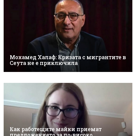
Мохамед Халаф: Кризата с мигрантите в
Сеута не е приключила
Как работещите майки приемат
предложението за по-високо