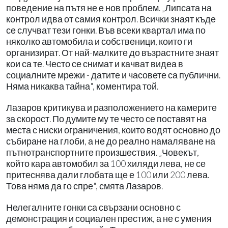
поведение на пътя не е нов проблем. „Липсата на
контрол идва от самия контрол. Всички знаят къде
се случват тези гонки. Във всеки квартал има по
няколко автомобила и собственици, които ги
организират. От най-малките до възрастните знаят
кои са те. Често се снимат и качват видеа в
социалните мрежи - датите и часовете са публични.
Няма никаква тайна", коментира той.
Лазаров критикува и разположението на камерите
за скорост. По думите му те често се поставят на
места с ниски ограничения, които водят основно до
събиране на глоби, а не до реално намаляване на
пътнотранспортните произшествия. „Човекът,
който кара автомобил за 100 хиляди лева, не се
притеснява дали глобата ще е 100 или 200 лева.
Това няма да го спре", смята Лазаров.
Нелегалните гонки са свързани основно с
демонстрация и социален престиж, а не с умения