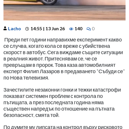
Lacho
14:55 | 13 Jun 26
140
0
Преди пет години направихме експеримент какво
се случва, когато кола се вреже с убийствена
скорост в автобус. Сега виждаме същите ситуации
в реалния живот. Притеснявам се, че се
превръщам в пророк. Това каза автомобилният
експерт Филип Лазаров в предаването "Събуди се"
по Нова телевизия.
Зачестилите незаконни гонки и тежки катастрофи
показват системен проблем с контрола по
пътищата, а през последната година няма
съществен напредък по отношение на пътната
безопасност, смята той.
По думите му липсата на контрол върху рисковото