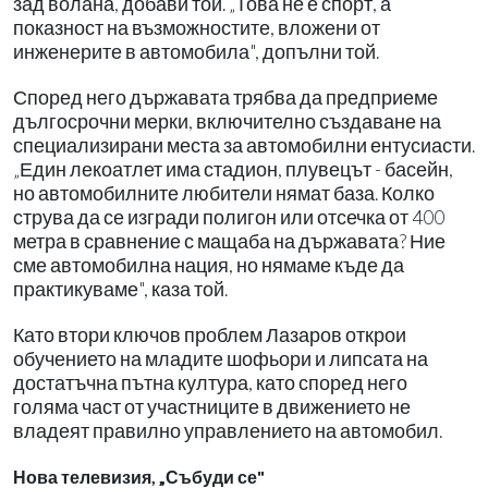
зад волана, добави той. „Това не е спорт, а
показност на възможностите, вложени от
инженерите в автомобила", допълни той.
Според него държавата трябва да предприеме
дългосрочни мерки, включително създаване на
специализирани места за автомобилни ентусиасти.
„Един лекоатлет има стадион, плувецът - басейн,
но автомобилните любители нямат база. Колко
струва да се изгради полигон или отсечка от 400
метра в сравнение с мащаба на държавата? Ние
сме автомобилна нация, но нямаме къде да
практикуваме", каза той.
Като втори ключов проблем Лазаров открои
обучението на младите шофьори и липсата на
достатъчна пътна култура, като според него
голяма част от участниците в движението не
владеят правилно управлението на автомобил.
Нова телевизия, „Събуди се"