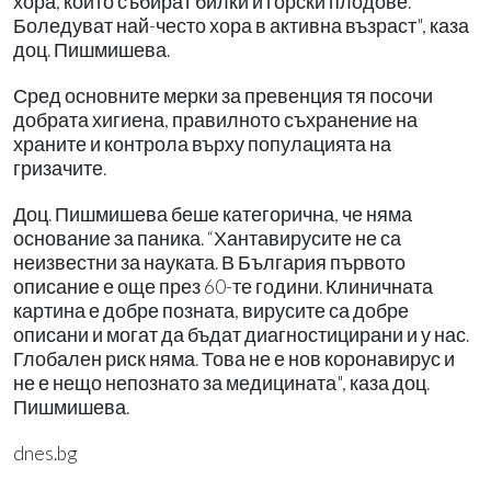
хора, които събират билки и горски плодове.
Боледуват най-често хора в активна възраст", каза
доц. Пишмишева.
Сред основните мерки за превенция тя посочи
добрата хигиена, правилното съхранение на
храните и контрола върху популацията на
гризачите.
Доц. Пишмишева беше категорична, че няма
основание за паника. “Хантавирусите не са
неизвестни за науката. В България първото
описание е още през 60-те години. Клиничната
картина е добре позната, вирусите са добре
описани и могат да бъдат диагностицирани и у нас.
Глобален риск няма. Това не е нов коронавирус и
не е нещо непознато за медицината", каза доц.
Пишмишева.
dnes.bg