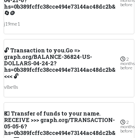
months
before
hs=0b389fcffc38cce494e73144ac48dc2b&
🔄🪙
j19me1
🔓 Transaction to you.Go =>
graph.org/BALANCE-36824-US-
2
DOLLARS-04-24-2?
months
before
hs=0b389fcffc38cce494e73144ac48dc2b&
<<< 🔓
v8xr8s
💶 Transfer of funds to your name.
RECEIVE >>> graph.org/TRANSACTION-
2
05-05-6?
months
before
hs=0b389fcffc38cce494e73144ac48dc2b&