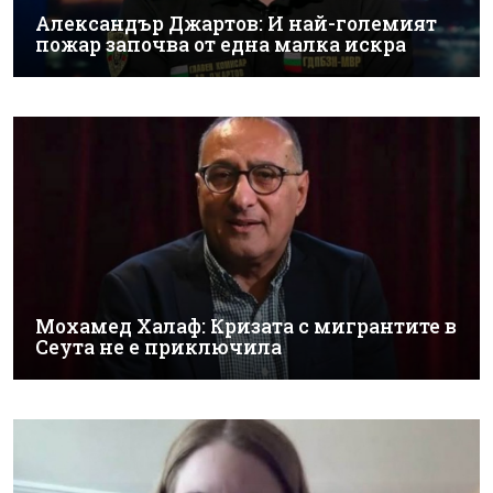
Александър Джартов: И най-големият
пожар започва от една малка искра
Мохамед Халаф: Кризата с мигрантите в
Сеута не е приключила