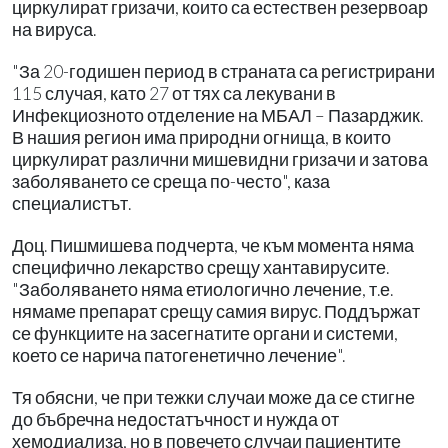
циркулират гризачи, които са естествен резервоар
на вируса.
"За 20-годишен период в страната са регистрирани
115 случая, като 27 от тях са лекувани в
Инфекциозното отделение на МБАЛ – Пазарджик.
В нашия регион има природни огнища, в които
циркулират различни мишевидни гризачи и затова
заболяването се среща по-често", каза
специалистът.
Доц. Пишмишева подчерта, че към момента няма
специфично лекарство срещу хантавирусите.
"Заболяването няма етиологично лечение, т.е.
нямаме препарат срещу самия вирус. Поддържат
се функциите на засегнатите органи и системи,
което се нарича патогенетично лечение".
Тя обясни, че при тежки случаи може да се стигне
до бъбречна недостатъчност и нужда от
хемодиализа, но в повечето случаи пациентите