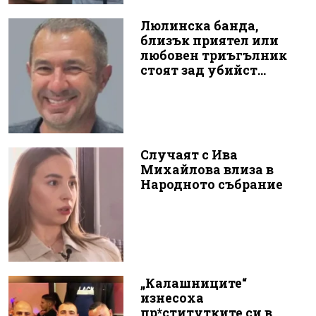
Люлинска банда,
близък приятел или
любовен триъгълник
стоят зад убийст...
Случаят с Ива
Михайлова влиза в
Народното събрание
„Калашниците“
изнесоха
пр*ститутките си в