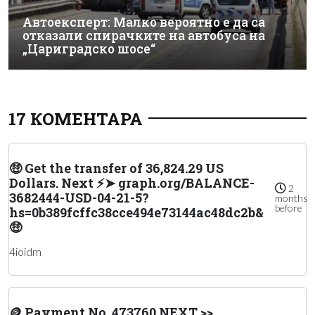
Автоексперт: Малко вероятно е да са
отказали спирачките на автобуса на
„Цариградско шосе“
17 КОМЕНТАРА
🤑 Get the transfer of 36,824.29 US
Dollars. Next ⚡➤ graph.org/BALANCE-
2
3682444-USD-04-21-5?
months
before
hs=0b389fcffc38cce494e73144ac48dc2b&
🤑
4ioidm
🪙 Payment No. 473760 NEXT >>