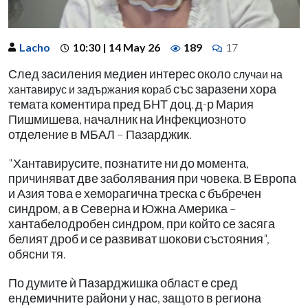
Lacho
10:30 | 14 May 26
189
17
След засиления медиен интерес около
случаи на
със заразени хора
хантавирус и задържания кораб
темата коментира пред БНТ доц. д-р Мария
Пишмишева, началник на Инфекциозното
отделение в МБАЛ – Пазарджик.
"Хантавирусите, познатите ни до момента,
причиняват две заболявания при човека. В Европа
и Азия това е хеморагична треска с бъбречен
синдром, а в Северна и Южна Америка –
хантабелодробен синдром, при който се засяга
белият дроб и се развиват шокови състояния",
обясни тя.
По думите ѝ Пазарджишка област е сред
ендемичните райони у нас, защото в региона