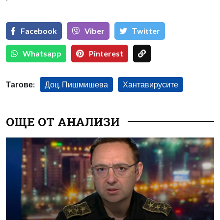
`
Facebook
Viber
Тwitter
Whatsapp
Pinterest
Тагове:
Доц. Пишмишева
Хантавирусите
ОЩЕ ОТ АНАЛИЗИ