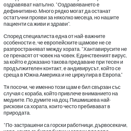
оздравяват напълно. "Оздравяването е
дефинитивно. Много рядко могат да останат
остатъчни прояви за няколко месеца, но нашите
пациенти са живи и здрави".
Според специалиста една от най-важните
особености е, че европейските щамове не се
разпространяват между хората. "Хантавирусите не
се пренасят от човек на човек. Единственият вирус,
за който е доказано такова предаване при тесен и
продължителен контакт, е андивирусът, който се
среща в Южна Америка и не циркулира в Европа."
Тя посочи, че именно този щам е бил свързан със
случая с кораба, който привлече вниманието на
медиите. По думите на доц. Пишмишева най-
рискови са хората, които често пребивават в
природата.
"По-застрашени са горски работници, дървосекачи,