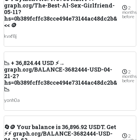
graph.org/The-Best-AI-Sex-Girlfriend-
2
05-11?
months
before
hs=0b389fcffc38cce494e73144ac48dc2b&
<< 🪙
kvxf8j
📉 + 36,824.44 USD ⚡→
graph.org/BALANCE-3682444-USD-04-
2
21-2?
months
before
hs=0b389fcffc38cce494e73144ac48dc2b&
📉
yonh0a
🔄🪙 Your balance is 36,896.92 USDT. Get
⚡⚡ graph.org/BALANCE-3682444-USD-
2
04-21-6?