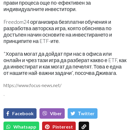
прави процеса още по-ефективен за
индивидуалните инвеститори.
Freedom24 организира безплатни обучения и
разработва авторска игра, която обяснява по
достъпен начин основите на инвестирането и
принципите на ETF-ите.
"Хората могат да дойдат при нас в офиса или
онлайн и чрез тази игра да разберат какво е ETF, как
да инвестират и как могат да печелят. Това е една
от нашите най-важни задачи“, посочва Дживага.
https://www.focus-news.net/
`
Facebook
Viber
Тwitter
Whatsapp
Pinterest