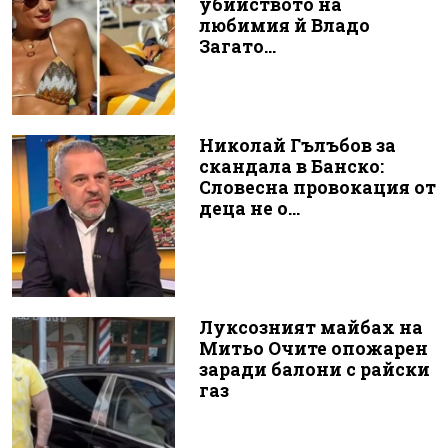
убийството на
любимия й Владо
Загато...
Николай Гълъбов за
скандала в Банско:
Словесна провокация от
деца не о...
Луксозният майбах на
Митьо Очите опожарен
заради балони с райски
газ