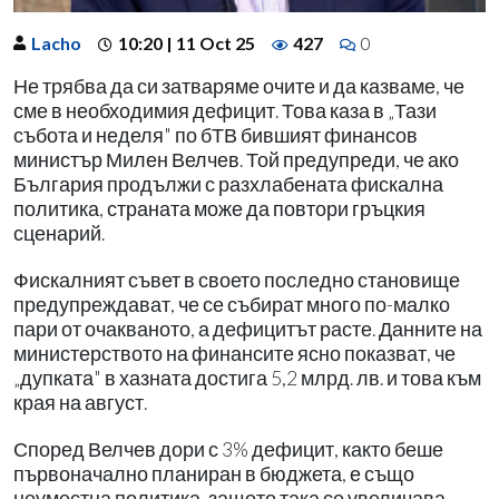
Lacho
10:20 | 11 Oct 25
427
0
Не трябва да си затваряме очите и да казваме, че
сме в необходимия дефицит. Това каза в „Тази
събота и неделя" по бТВ бившият финансов
министър Милен Велчев. Той предупреди, че ако
България продължи с разхлабената фискална
политика, страната може да повтори гръцкия
сценарий.
Фискалният съвет в своето последно становище
предупреждават, че се събират много по-малко
пари от очакваното, а дефицитът расте. Данните на
министерството на финансите ясно показват, че
„дупката" в хазната достига 5,2 млрд. лв. и това към
края на август.
Според Велчев дори с 3% дефицит, както беше
първоначално планиран в бюджета, е също
неуместна политика, защото така се увеличава