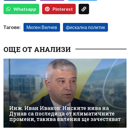
Whatsapp
Pinterest
Тагове:
Милен Велчев
фискална политик
ОЩЕ ОТ АНАЛИЗИ
Инж. Иван Иванов: Ниските нива на
Дунав са последица от климатичните
промени, такива явления ще зачестяват