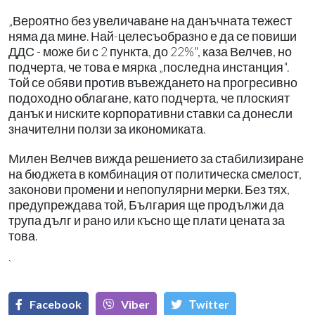
„Вероятно без увеличаване на данъчната тежест
няма да мине. Най-целесъобразно е да се повиши
ДДС - може би с 2 пункта, до 22%", каза Велчев, но
подчерта, че това е мярка „последна инстанция".
Той се обяви против въвеждането на прогресивно
подоходно облагане, като подчерта, че плоският
данък и ниските корпоративни ставки са донесли
значителни ползи за икономиката.
Милен Велчев вижда решението за стабилизиране
на бюджета в комбинация от политическа смелост,
законови промени и непопулярни мерки. Без тях,
предупреждава той, България ще продължи да
трупа дълг и рано или късно ще плати цената за
това.
`
Facebook
Viber
Тwitter