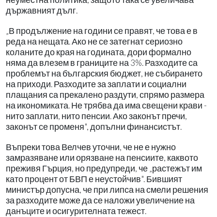
държавният дълг.
„В продължение на години се правят, че това е в
реда на нещата. Ако не се затегнат сериозно
коланите до края на годината, дори формално
няма да влезем в границите на 3%. Разходите са
проблемът на българския бюджет, не събирането
на приходи. Разходите за заплати и социални
плащания са прекалено раздути, спрямо размера
на икономиката. Не трябва да има свещени крави -
нито заплати, нито пенсии. Ако законът пречи,
законът се променя", допълни финансистът.
Въпреки това Велчев уточни, че не е нужно
замразяване или орязване на пенсиите, каквото
преживя Гърция, но предупреди, че „растежът им
като процент от БВП е неустойчив". Бившият
министър допусна, че при липса на смели решения
за разходите може да се наложи увеличение на
данъците и осигурителната тежест.