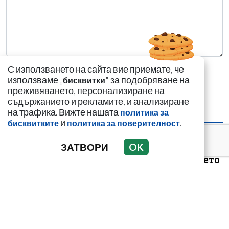
С използването на сайта вие приемате, че
използваме „
" за подобряване на
бисквитки
преживяването, персонализиране на
съдържанието и рекламите, и анализиране
на трафика. Вижте нашата
политика за
НАЙ-ЧЕТЕНИ
НАЙ-КОМЕНТИРАНИ
и
.
бисквитките
политика за поверителност
Цигани смениха
ЗАТВОРИ
OK
германците и
англичаните на морето