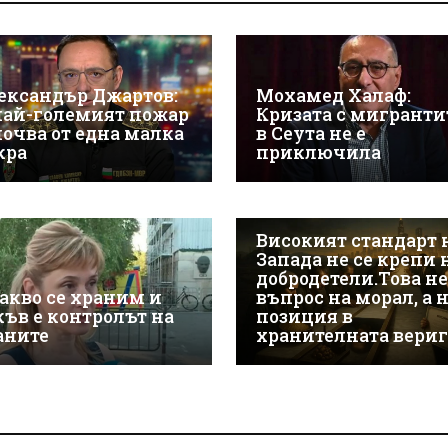
ександър Джартов:
Мохамед Халаф:
най-големият пожар
Кризата с мигранти
почва от една малка
в Сеута не е
кра
приключила
Високият стандарт 
Запада не се крепи 
добродетели.Това не
какво се храним и
въпрос на морал, а 
къв е контролът на
позиция в
аните
хранителната вериг