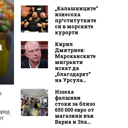
„Калашниците“
изнесоха
пр*ститутките
си в морските
курорти
а
Кирил
Дмитриев:
Мароканските
мигранти
искат да
„благодарят“
на Урсула...
Иззеха
е
фалшиви
стоки за близо
650 000 евро от
оред
магазини във
от
Варна и Зла...