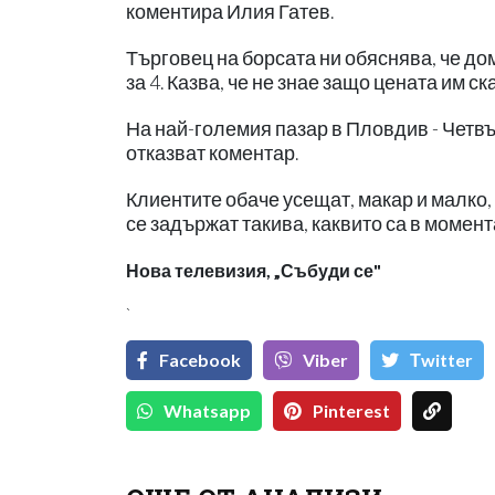
коментира Илия Гатев.
Търговец на борсата ни обяснява, че дом
за 4. Казва, че не знае защо цената им ск
На най-големия пазар в Пловдив - Четвъ
отказват коментар.
Клиентите обаче усещат, макар и малко,
се задържат такива, каквито са в момент
Нова телевизия, „Събуди се"
`
Facebook
Viber
Тwitter
Whatsapp
Pinterest