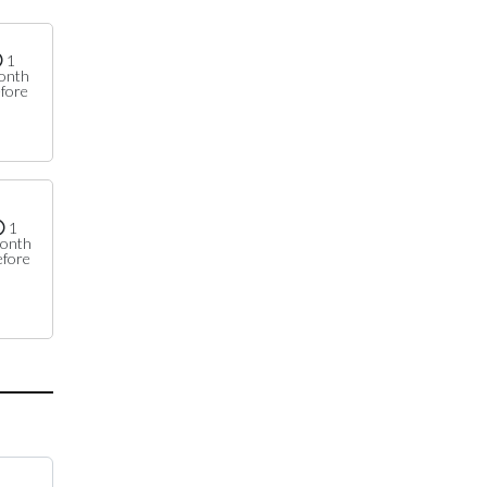
1
onth
fore
1
onth
efore