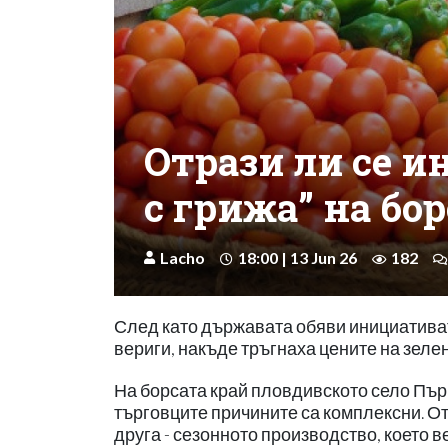
Отрази ли се 
с грижа” на бо
Lacho
18:00 | 13 Jun 26
182
След като държавата обяви инициативата
вериги, накъде тръгнаха цените на зелен
На борсата край пловдивското село Пър
търговците причините са комплексни. От
друга - сезонното производство, което в