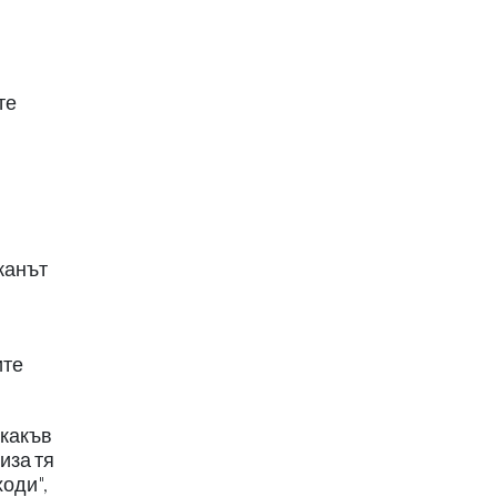
те
джанът
ите
якакъв
иза тя
ходи",