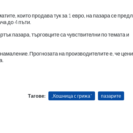
атите, които продава тук за 1 евро, на пазара се пред
ача до 4 пъти.
ртък пазара, търговците са чувствителни по темата и
 намаление. Прогнозата на производителите е, че цен
а.
Тагове:
„Кошница с грижа”
пазарите