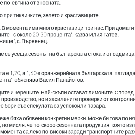
е по-евтина от вносната.
 при тиквичките, зелето и краставиците.
 В момента има много краставици при нас. При домати
те - с около 20-30 процента", казва Илия Гатев,
ище", с. Първенец.
че се усеща сезонът на българската стока и от седмица
та е 1,70, а 1,60 е оранжерийната българската, патла
 цента", обяснява Васил Панайотов.
дите и черешите. Най-скъпи остават лимоните. Според
 производство, но и засилените проверки от контролн
е бори със спекулата са успокоили пазара.
неже бяха обявени конкретни мерки. Може би това по н
 но мисля, че по-скоро сезонната продукция, която изл
в момента са леко по-високи заради транспортните раз