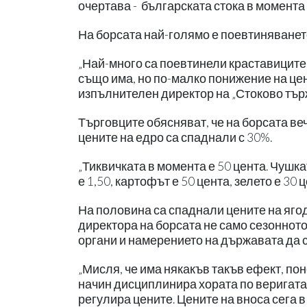
очертава - българската стока в момента 
На борсата най-голямо е поевтиняването
„Най-много са поевтинели краставиците.
също има, но по-малко понижение на цени
изпълнителен директор на „Стоково търж
Търговците обясняват, че на борсата ве
цените на едро са спаднали с 30%.
„Тиквичката в момента е 50 цента. Чушка
е 1,50, картофът е 50 цента, зелето е 30
На половина са спаднали цените на яго
директора на борсата не само сезонното
органи и намерението на държавата да с
„Мисля, че има някакъв такъв ефект, по
начин дисциплинира хората по веригата,
регулира цените. Цените на вноса сега 