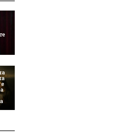
те
на
на
 е
на
а