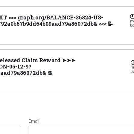
EXT >>> graph.org/BALANCE-36824-US-
m
92a0b67b9dd64b09aad79a86072db& <<< 📝
be
eleased Claim Reward ➤➤➤
N-05-12-9?
m
b
aad79a86072db& 💲
Email