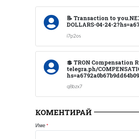
📝 Transaction to you.N
DOLLARS-04-24-2?hs=a67
i7p2os
💲 TRON Compensation R
telegra.ph/COMPENSATIO
hs=a6792a0b67b9dd64b09
q8bzx7
КОМЕНТИРАЙ
Име
*