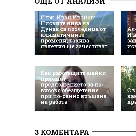
ОЩЕ ОТ АНАЛИЗИ
Инж. Иван Иванов:
Ниските нива на
Дунав са последица от
Ал
климатичните
И 
промени, такива
за
явления ще зачестяват
ис
Как работещите майки
приемат
предложението за по-
високо обезщетение
С 
при по-ранно връщане
ка
на работа
хр
3 КОМЕНТАРА