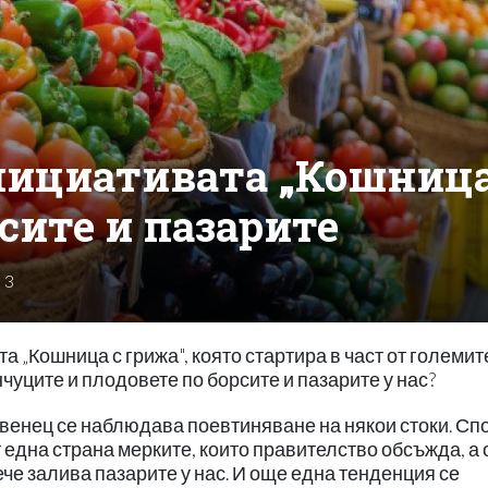
инициативата „Кошниц
рсите и пазарите
3
 „Кошница с грижа", която стартира в част от големит
чуците и плодовете по борсите и пазарите у нас?
венец се наблюдава поевтиняване на някои стоки. Сп
 една страна мерките, които правителство обсъжда, а 
ече залива пазарите у нас. И още една тенденция се