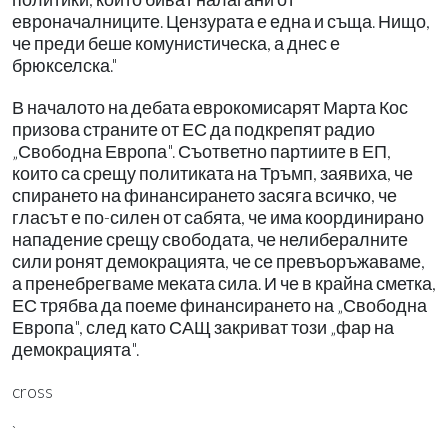
евроначалниците. Цензурата е една и съща. Нищо,
че преди беше комунистическа, а днес е
брюкселска."
В началото на дебата еврокомисарят Марта Кос
призова страните от ЕС да подкрепят радио
„Свободна Европа". Съответно партиите в ЕП,
които са срещу политиката на Тръмп, заявиха, че
спирането на финансирането засяга всичко, че
гласът е по-силен от сабята, че има координирано
нападение срещу свободата, че нелибералните
сили ронят демокрацията, че се превъоръжаваме,
а пренебрегваме меката сила. И че в крайна сметка,
ЕС трябва да поеме финансирането на „Свободна
Европа", след като САЩ закриват този „фар на
демокрацията".
cross
`