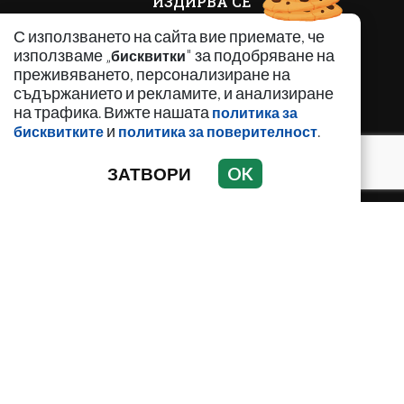
ИЗДИРВА СЕ
КРИМИНАЛНО
С използването на сайта вие приемате, че
ЛИЧНОСТИ
използваме „
" за подобряване на
бисквитки
ОБЩЕСТВЕНИ ТЕМИ
преживяването, персонализиране на
съдържанието и рекламите, и анализиране
ПО СВЕТА
на трафика. Вижте нашата
политика за
РЕГИОНАЛНИ
и
.
бисквитките
политика за поверителност
ЗАТВОРИ
OK
Използването и публикуването на част или цялото
съдържание на Crimesbg.com без разрешение е
забранено.
© 2010 - 2026 | Crimesbg.com. Всички права запазени.
РЕКЛАМА
КОНТАКТИ
ОБЩИ УСЛОВИЯ
ПОЛИТИКА ЗА ПОВЕРИТЕЛНОСТ
ПОЛИТИКА ЗА БИСКВИТКИТЕ