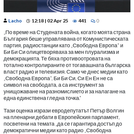
Lacho
12:18 | 02 Apr 25
441
0
„По време на Студената война, когато моята страна
България беше управлявана от Комунистическата
партия, радиостанции като „Свободна Европа" и
Би Би Си олицетворяваха за мен плурализма и
демокрацията. Те бяха противоотровата на
тотално контролираните от тогавашната българска
власт радио и телевизия. Само че днес медии като
„Свободна Европа", Би Би Си, Си Ен Ен не са
символ на свободата, а са инструмент за
унищожаване на разномислието и за налагане на
една единствена гледна точка."
Тази оценка изрази евродепутатът Петър Волгин
на пленарни дебати в Европейския парламент,
посветени на темата „да се гарантира достъп до
демократични медии като радио „Свободна