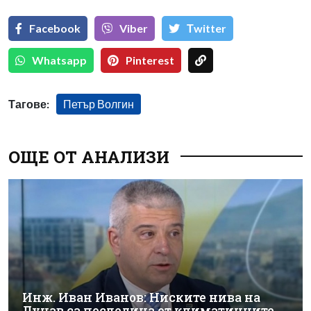
Facebook
Viber
Тwitter
Whatsapp
Pinterest
Тагове:
Петър Волгин
ОЩЕ ОТ АНАЛИЗИ
Инж. Иван Иванов: Ниските нива на
Дунав са последица от климатичните