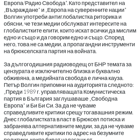
Европа/Радио Свобода". Като представител на
„Възраждане" и „Европа на суверенните нации"
Волгин употреби антиглобалистка риторика и
обясни, че тези медии обслужват интересите на
глобалистките елити, които искат всички да мислим
едно и също и да говорим едно и също. Според
него, това не са медии, а пропагандни инструменти
на брюкселската партия на войната.
За дългогодишния радиоводещ от БНР темата за
цензурата е изключително близка и буквално
обживяна, а медийната свобода е лична кауза.
Петър Волгин припомни на аудиторията следното:
„Преди 1989 г. управляващата Комунистическа
партия в България заглушаваше „Свободна
Европа" и Би Би Си. За да не чуваме
справедливите критики срещу тогавашния режим.
Днес глобалистката власт в Брюксел потиска и
забранява алтернативните медии, за да не чуваме
справедливите критики по адрес на безумните
политики, които биват налагани от