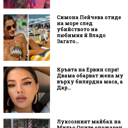
Симона Пейчева отиде
на море след
убийството на
любимия й Владо
Загато...
Кръвта на Ервин спря!
Двама обарват жена му
върху билярдна маса, а
Дар...
Луксозният майбах на
Митьо Очите опожарен