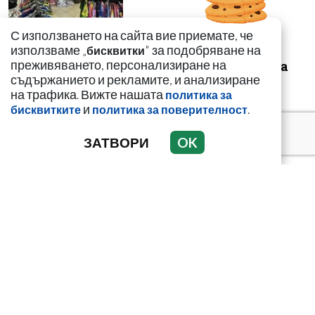
С използването на сайта вие приемате, че
използваме „
" за подобряване на
Сдружение за
бисквитки
преживяването, персонализиране на
еднократна употреба
съдържанието и рекламите, и анализиране
на трафика. Вижте нашата
политика за
и
.
бисквитките
политика за поверителност
ЗАТВОРИ
OK
Къде е България на
картата на
международния
трафик и производство
на н...