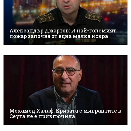
Александър Джартов: И най-големият
пожар започва от една малка искра
Мохамед Халаф: Кризата с мигрантите в
Сеута не е приключила