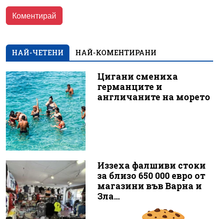
НАЙ-ЧЕТЕНИ
НАЙ-КОМЕНТИРАНИ
Цигани смениха
германците и
англичаните на морето
Иззеха фалшиви стоки
за близо 650 000 евро от
магазини във Варна и
Зла...