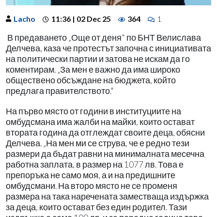
Lacho
11:36 | 02 Dec 25
364
1
В предаването „Още от деня" по БНТ Велислава
Делчева, каза че протестът започна с инициативата
на политически партии и затова не искам да го
коментирам. „За мен е важно да има широко
обществено обсъждане на бюджета, който
предлага правителството."
На първо място от години в институциите на
омбудсмана има жалби на майки, които остават
втората година да отглеждат своите деца, обясни
Делчева. „На мен ми се струва, че е редно тези
размери да бъдат равни на минималната месечна
работна заплата, в размер на 1077 лв. Това е
препоръка не само моя, а и на предишните
омбудсмани. На второ място не се променя
размера на така наречената заместваща издържка
за деца, които остават без един родител. Тази