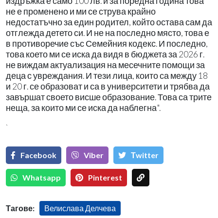
издръжка е само 100 лв. и за поредна година това
не е променено и ми се струва крайно
недостатъчно за един родител, който остава сам да
отглежда детето си. И не на последно място, това е
в противоречие със Семейния кодекс. И последно,
това което ми се иска да видя в бюджета за 2026 г.
не виждам актуализация на месечните помощи за
деца с увреждания. И тези лица, които са между 18
и 20 г. се образоват и са в университети и трябва да
завършат своето висше образование. Това са трите
неща, за които ми се иска да наблегна".
`
Facebook
Viber
Тwitter
Whatsapp
Pinterest
Тагове:
Велислава Делчева