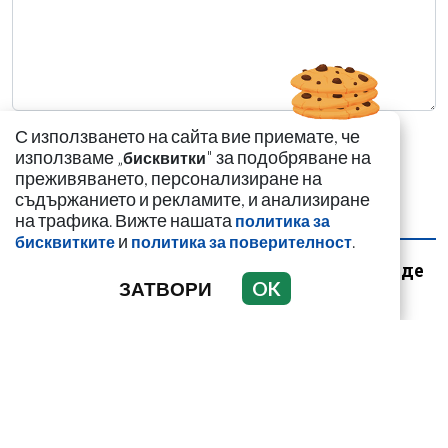
С използването на сайта вие приемате, че
използваме „
" за подобряване на
бисквитки
преживяването, персонализиране на
съдържанието и рекламите, и анализиране
на трафика. Вижте нашата
политика за
НАЙ-ЧЕТЕНИ
НАЙ-КОМЕНТИРАНИ
и
.
бисквитките
политика за поверителност
Симона Пейчева отиде
ЗАТВОРИ
OK
на море след
убийството на
любимия й Владо
Загато...