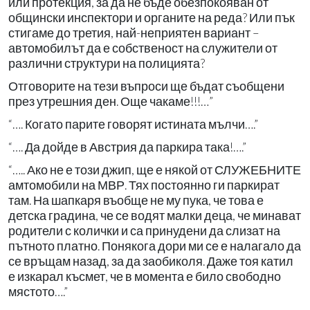
или протекция, за да не бъде обезпокояван от
общински инспектори и органите на реда? Или пък
стигаме до третия, най-неприятен вариант –
автомобилът да е собственост на служители от
различни структури на полицията?
Отговорите на тези въпроси ще бъдат съобщени
през утрешния ден. Още чакаме!!!…”
“…. Когато парите говорят истината мълчи….”
“…. Да дойде в Австрия да паркира така!….”
“….. Ако не е този джип, ще е някой от СЛУЖЕБНИТЕ
амтомобили на МВР. Тях постоянно ги паркират
там. На шапкаря въобще не му пука, че това е
детска градина, че се водят малки деца, че минават
родители с колички и са принудени да слизат на
пътното платно. Понякога дори ми се е налагало да
се връщам назад, за да заобиколя. Даже тоя катил
е изкарал късмет, че в момента е било свободно
мястото….”