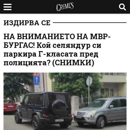
ИЗДИРВА СЕ
НА ВНИМАНИЕТО НА МВР-
БУРГАС! Кой селяндур си
паркира Г-класата пред
полицията? (СНИМКИ)