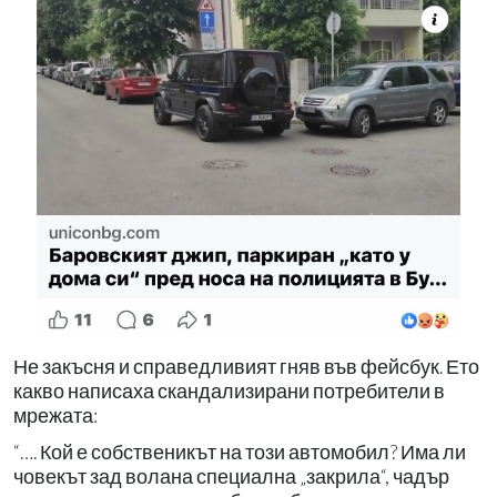
Не закъсня и справедливият гняв във фейсбук. Ето
какво написаха скандализирани потребители в
мрежата:
“…. Кой е собственикът на този автомобил? Има ли
човекът зад волана специална „закрила“, чадър