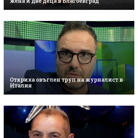
жена и две деца в Благоевград
Откриха овъглен труп на журналист в
Италия