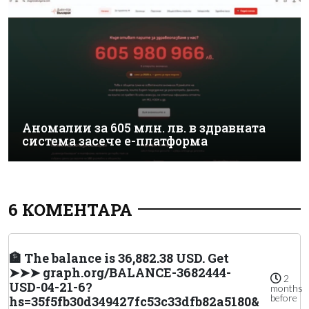
Аномалии за 605 млн. лв. в здравната
система засече е-платформа
6 КОМЕНТАРА
🏦 The balance is 36,882.38 USD. Get
➤➤➤ graph.org/BALANCE-3682444-
2
USD-04-21-6?
months
before
hs=35f5fb30d349427fc53c33dfb82a5180&