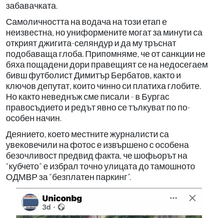
забавачката.
Самоличността на водача на този етап е
неизвестна, но униформените могат за минути са
открият джигита-селяндур и да му тръснат
подобаваща глоба. Припомняме, че от санкции не
бяха пощадени дори правещият се на недосегаем
бивш футболист Димитър Бербатов, както и
ключов депутат, които чинно си платиха глобите.
Но както неведнъж сме писали - в Бургас
правосъдието и редът явно се тълкуват по по-
особен начин.
Деянието, което местните журналисти са
увековечили на фотос е извършено с особена
безочливост предвид факта, че шофьорът на
“кубчето” е избрал точно улицата до тамошното
ОДМВР за “безплатен паркинг”.