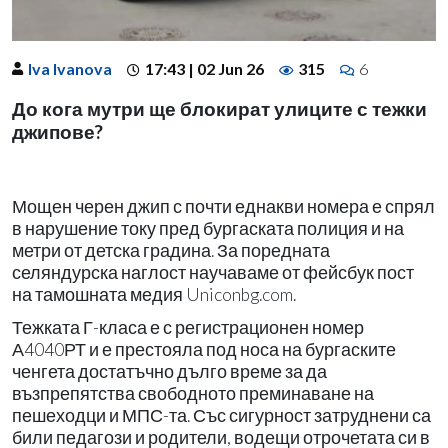
Iva Ivanova
17:43 | 02 Jun 26
315
6
До кога мутри ще блокират улиците с тежки
джипове?
Мощен черен джип с почти еднакви номера е спрял
в нарушение току пред бургаската полиция и на
метри от детска градина. За поредната
селяндурска наглост научаваме от фейсбук пост
на тамошната медия Uniconbg.com.
Тежката Г-класа е с регистрационен номер
А4040РТ и е престояла под носа на бургаските
ченгета достатъчно дълго време за да
възпрепятства свободното преминаване на
пешеходци и МПС-та. Със сигурност затруднени са
били педагози и родители, водещи отрочетата си в