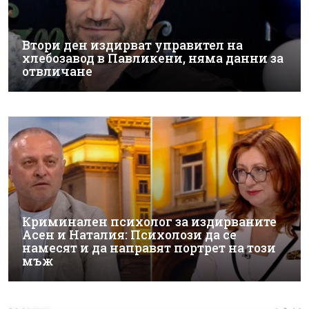
Втори ден издирват управител на
хлебозавод в Павликени, няма данни за
отвличане
Криминален психолог за издирваните
Асен и Наталия: Психолози да се
намесят и да направят портрет на този
мъж