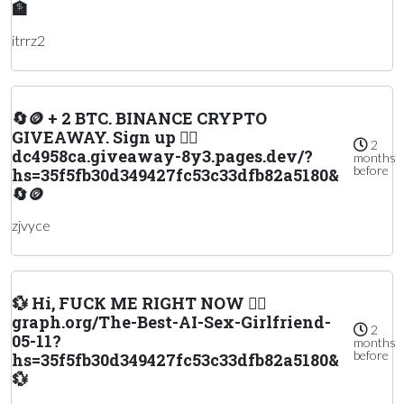
🏦
itrrz2
🔄🪙 + 2 BTC. BINANCE CRYPTO
GIVEAWAY. Sign up 👉🏽
2
dc4958ca.giveaway-8y3.pages.dev/?
months
before
hs=35f5fb30d349427fc53c33dfb82a5180&
🔄🪙
zjvyce
💱 Hi, FUСК ME RIGHT NOW 👉🏽
graph.org/The-Best-AI-Sex-Girlfriend-
2
05-11?
months
before
hs=35f5fb30d349427fc53c33dfb82a5180&
💱