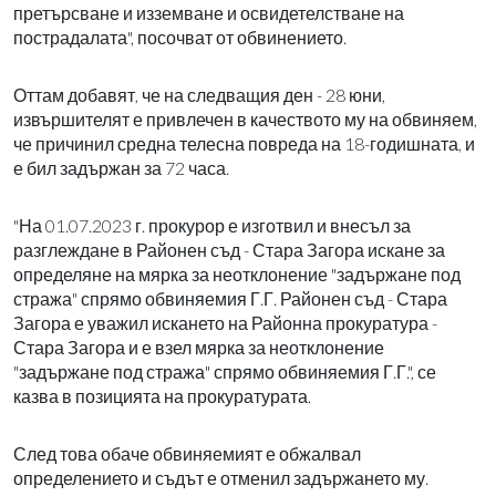
претърсване и изземване и освидетелстване на
пострадалата", посочват от обвинението.
Оттам добавят, че на следващия ден - 28 юни,
извършителят е привлечен в качеството му на обвиняем,
че причинил средна телесна повреда на 18-годишната, и
е бил задържан за 72 часа.
"На 01.07.2023 г. прокурор е изготвил и внесъл за
разглеждане в Районен съд - Стара Загора искане за
определяне на мярка за неотклонение "задържане под
стража" спрямо обвиняемия Г.Г. Районен съд - Стара
Загора е уважил искането на Районна прокуратура -
Стара Загора и е взел мярка за неотклонение
"задържане под стража" спрямо обвиняемия Г.Г.", се
казва в позицията на прокуратурата.
След това обаче обвиняемият е обжалвал
определението и съдът е отменил задържането му.