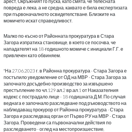
арест, Окръжният го пуска, като смята, че телесната
повреда е лека, а не средна, каквато е била експертизата
при първоначалното освидетелстване. Близките на
момичето искат справедливост.
Малко по-късно от Районната прокуратура в Стара
Загора изпратиха становище, в което се посочва, че
нападателят на 18-годишното момиче с инициали Г.Г. е
привлечен като обвиняем.
"На 27.06.2023 г. в Районна прокуратура - Стара Загора е
постъпило уведомление от ОД на МВР - Стара Загора за
започнато досъдебно производство за извършено
престъпление по чл.129 ал.2 вр.ал.1 от Наказателния
кодекс с пострадало лице - 18-годишната Д.М. По случая
веднага е започнало разследване под ръководството на
наблюдаващ прокурор от Районна прокуратура - Стара
Загора и разследващ орган от Първо РУ на МВР - Стара
Загора. Проведени са първоначални действия по
разследването - оглед на местопроизшествие,