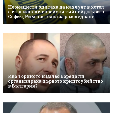
Неонацисти опитаха да нахлуят в хотел
с италиански еврейски тийнейджъри в
София, Рим настоява за разследване
Иво Ториното и Вальо Бореца ли
организираха първото криптоубийство
в България?