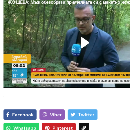
`
Facebook
Viber
Тwitter
Whatsapp
Pinterest