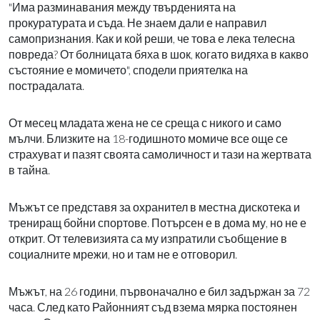
"Има разминавания между твърденията на
прокуратурата и съда. Не знаем дали е направил
самопризнания. Как и кой реши, че това е лека телесна
повреда? От болницата бяха в шок, когато видяха в какво
състояние е момичето", сподели приятелка на
пострадалата.
От месец младата жена не се среща с никого и само
мълчи. Близките на 18-годишното момиче все още се
страхуват и пазят своята самоличност и тази на жертвата
в тайна.
Мъжът се представя за охранител в местна дискотека и
трениращ бойни спортове. Потърсен е в дома му, но не е
открит. От телевизията са му изпратили съобщение в
социалните мрежи, но и там не е отговорил.
Мъжът, на 26 години, първоначално е бил задържан за 72
часа. След като Районният съд взема мярка постоянен