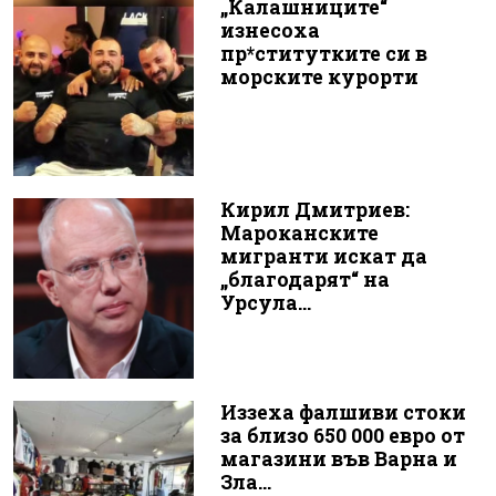
„Калашниците“
изнесоха
пр*ститутките си в
морските курорти
Кирил Дмитриев:
Мароканските
мигранти искат да
„благодарят“ на
Урсула...
Иззеха фалшиви стоки
за близо 650 000 евро от
магазини във Варна и
Зла...