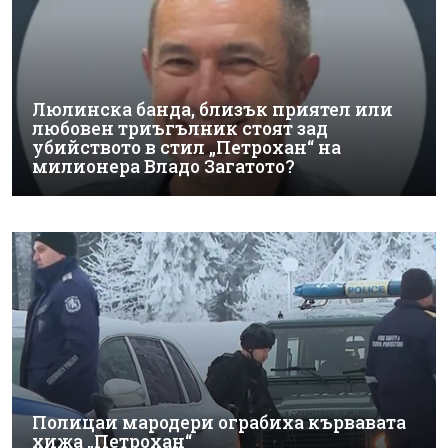
Люлинска банда, близък приятел или
любовен триъгълник стоят зад
убийството в стил „Петрохан“ на
милионера Владо Загатото?
Полицаи мародери ограбиха кървавата
хижа „Петрохан“