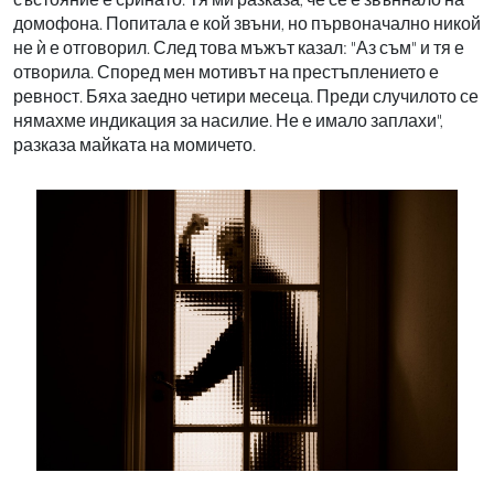
домофона. Попитала е кой звъни, но първоначално никой
не ѝ е отговорил. След това мъжът казал: "Аз съм" и тя е
отворила. Според мен мотивът на престъплението е
ревност. Бяха заедно четири месеца. Преди случилото се
нямахме индикация за насилие. Не е имало заплахи",
разказа майката на момичето.