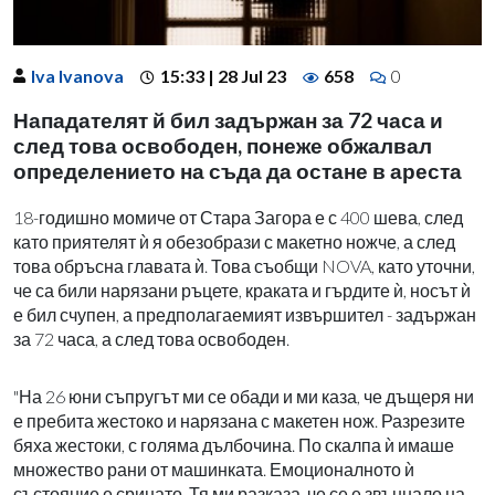
Iva Ivanova
15:33 | 28 Jul 23
658
0
Нападателят й бил задържан за 72 часа и
след това освободен, понеже обжалвал
определението на съда да остане в ареста
18-годишно момиче от Стара Загора е с 400 шева, след
като приятелят ѝ я обезобрази с макетно ножче, а след
това обръсна главата ѝ. Това съобщи
NOVA
, като уточни,
че са били нарязани ръцете, краката и гърдите ѝ, носът ѝ
е бил счупен, а предполагаемият извършител - задържан
за 72 часа, а след това освободен.
"На 26 юни съпругът ми се обади и ми каза, че дъщеря ни
е пребита жестоко и нарязана с макетен нож. Разрезите
бяха жестоки, с голяма дълбочина. По скалпа ѝ имаше
множество рани от машинката. Емоционалното ѝ
състояние е сринато. Тя ми разказа, че се е звъннало на