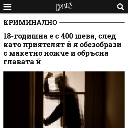
КРИМИНАЛНО
18-годишна е с 400 шева, след
като приятелят й я обезобрази
с макетно ножче и обръсна
главата й