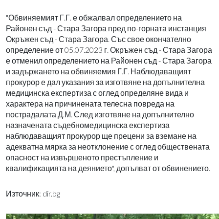
"Обвиняемият Г.Г. е обжалвал определението на
Районен съд - Стара Загора пред по-горната инстанция
Окръжен съд - Стара Загора. Със свое окончателно
определение от 05.07.2023 г. Окръжен съд - Стара Загора
е отменил определението на Районен съд - Стара Загора
и задържането на обвиняемия Г.Г. Наблюдаващият
прокурор е дал указания за изготвяне на допълнителна
медицинска експертиза с оглед определяне вида и
характера на причинената телесна повреда на
пострадалата Д.М. След изготвяне на допълнително
назначената съдебномедицинска експертиза
наблюдаващият прокурор ще прецени за вземане на
адекватна мярка за неотклонение с оглед обществената
опасност на извършеното престъпление и
квалификацията на деянието", допълват от обвинението.
Източник: dir.bg