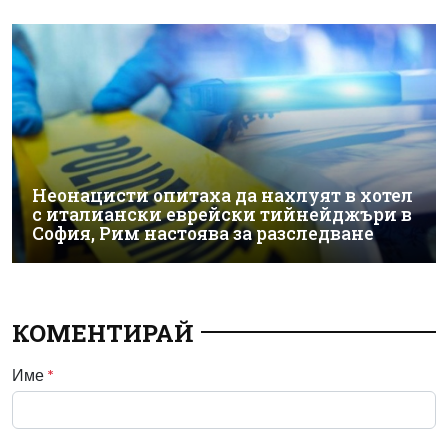
Неонацисти опитаха да нахлуят в хотел
с италиански еврейски тийнейджъри в
София, Рим настоява за разследване
КОМЕНТИРАЙ
Име
*