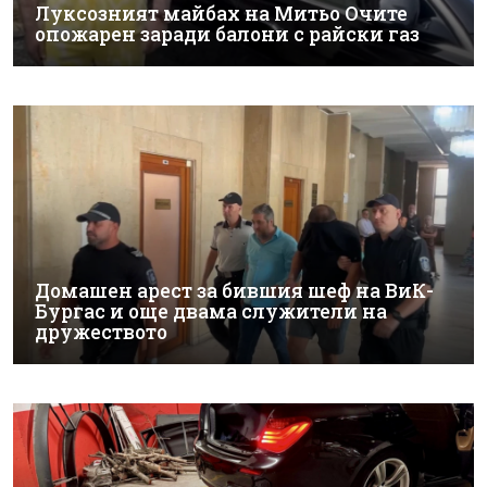
Луксозният майбах на Митьо Очите
опожарен заради балони с райски газ
Домашен арест за бившия шеф на ВиК-
Бургас и още двама служители на
дружеството