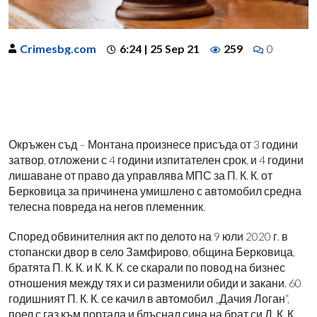
Crimesbg.com
6:24 | 25 Sep 21
259
0
Окръжен съд – Монтана произнесе присъда от 3 години
затвор, отложени с 4 години изпитателен срок, и 4 години
лишаване от право да управлява МПС за П. К. К. от
Берковица за причинена умишлено с автомобил средна
телесна повреда на негов племенник.
Според обвинителния акт по делото на 9 юли 2020 г. в
стопански двор в село Замфирово, община Берковица,
братята П. К. К. и К. К. К. се скарали по повод на бизнес
отношения между тях и си разменили обиди и закани. 60
годишният П. К. К. се качил в автомобил „Дачия Логан“,
поел с газ към портала и блъснал сина на брат си Д. К. К.