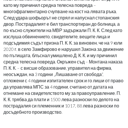
като му причинил средна телесна повреда –
многофрагментарно счупване на кост на лявата ръка.
След удара шофьорът не спрял и напуснал стопанския
двор. Пострадалият е бил транспортиран до болница, а
по-късно служители на МВР задържали П. К. К. След като
изслуша обвинението, свидетелите, вещите лица и
подсъдимия съдът призна П. К. К. за виновен, че на 9 юли
2020 г. в село Замфирово е нарушил Закона за движение
по пътищата, блъснал умишлено Д. К. К. и му причинил
средна телесна повреда. Окръжен съд – Монтана наказа
П. К. К. – с висше образование, управител на фирма,
неосъждан, на 3 години „Лишаване от свобода“,
отложени с 4 години изпитателен срок и го лиши от право
да управлява МПС за 4 години, считано от датата на
отнемане на свидетелството му за правоуправление. П.
К. К. трябва да плати и 1500 лева разноски по делото на
пострадалия си племенник и 1017, 88 лева разноски по
досъдебното производство.