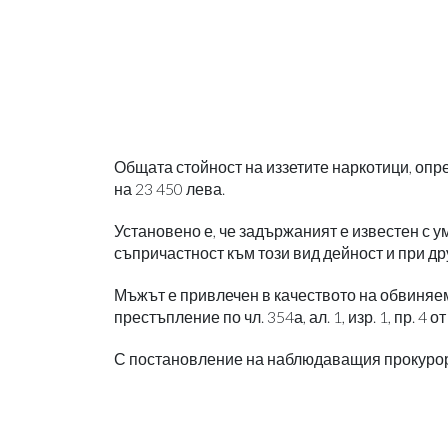
Общата стойност на иззетите наркотици, оп
на 23 450 лева.
Установено е, че задържаният е известен с у
съпричастност към този вид дейност и при др
Мъжът е привлечен в качеството на обвиняе
престъпление по чл. 354а, ал. 1, изр. 1, пр. 4 от
С постановление на наблюдаващия прокурор 