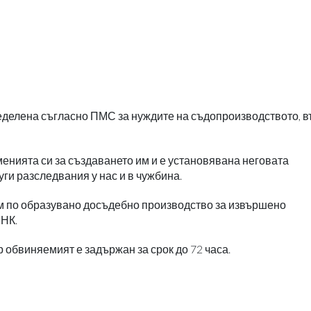
ределена съгласно ПМС за нуждите на съдопроизводството, в
менията си за създаването им и е установявана неговата
уги разследвания у нас и в чужбина.
м по образувано досъдебно производство за извършено
 НК.
обвиняемият е задържан за срок до 72 часа.