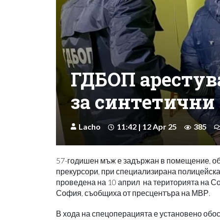
ГДБОП арестув
за синтетични
Lacho
11:42 | 12 Apr 25
385
57-годишен мъж е задържан в помещение, об
прекурсори, при специализирана полицейска 
проведена на 10 април на територията на С
София, съобщиха от пресцентъра на МВР.
В хода на спецоперацията е установено обо