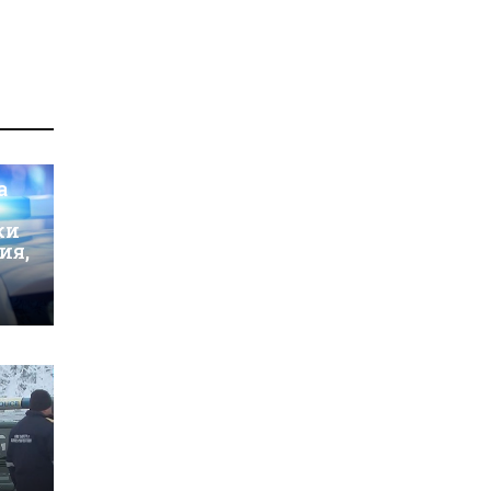
а
ки
ия,