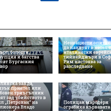
Неонацисти опитах
да нахлуят в хотел с
ърт, болести,
италиански еврейс
рупция и бягства
тийнейджъри в Соф
есат Бургаския
Рим настоява за
твор
разследване
линска банда,
изък приятел или
бовен триъгълник
оят зад убийството в
ил „Петрохан“ на
Полицаи мародери
лионера Владо
ограбиха кървавата