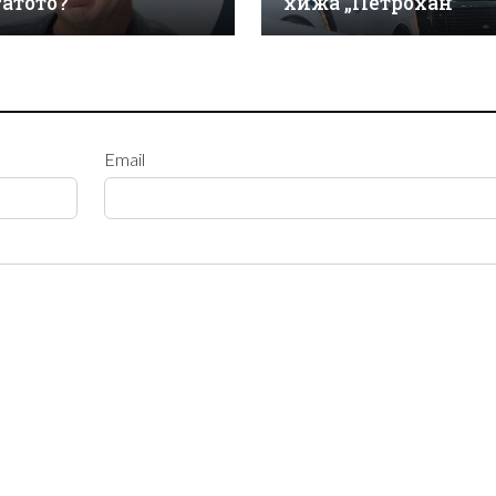
гатото?
хижа „Петрохан“
Email