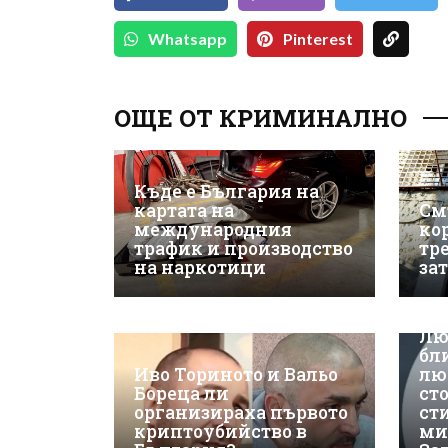
Whatsapp
Pinterest
ОЩЕ ОТ КРИМИНАЛНО
Къде е България на
картата на
См
международния
ко
трафик и производство
тр
на наркотици
за
Лю
бл
Иво Ториното и Вальо
лю
Бореца ли
ст
организираха първото
ст
криптоубийство в
ми