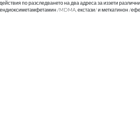
действия по разследването на два адреса за иззети различн
илендиоксиметамфетамин /MDMA, екстази/ и меткатинон /ефе