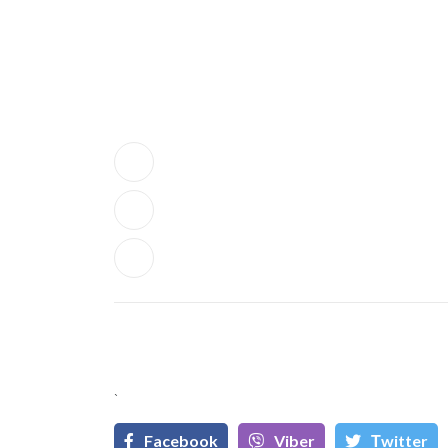
`
Facebook
Viber
Тwitter