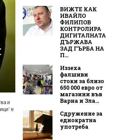
ВИЖТЕ КАК
ИВАЙЛО
ФИЛИПОВ
КОНТРОЛИРА
ДИГИТАЛНАТА
ДЪРЖАВА
я
ЗАД ГЪРБА НА
П...
Иззеха
фалшиви
стоки за близо
650 000 евро от
магазини във
Варна и Зла...
ва и
ици“ е
Сдружение за
–
еднократна
употреба