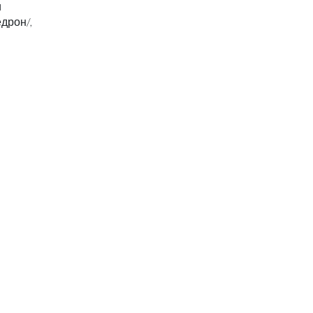
и
дрон/,