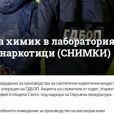
а химик в лаборатори
 наркотици (СНИМКИ)
0
орудвано за производство на синтетични наркотични вещест
операция на ГДБОП. Акцията на служители от отдел „Наркот
офия и община Своге, под надзора на Окръжна прокуратура 
собеното помещение за производство на високорискови