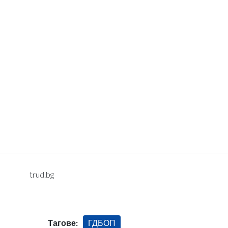
trud.bg
Тагове:
ГДБОП