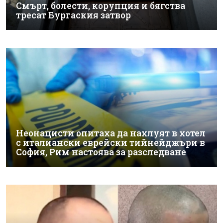
Смърт, болести, корупция и бягства
тресат Бургаския затвор
Неонацисти опитаха да нахлуят в хотел
с италиански еврейски тийнейджъри в
София, Рим настоява за разследване