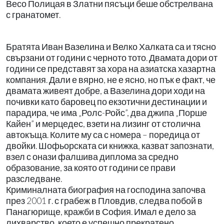
Весо Полицая в Златни пясъци беше обстрелвана
с гранатомет.
Братята Иван Вазелина и Велко Халката са и тясно
свързани от години с черното тото. Двамата дори от
години се представят за хора на азиатска хазартна
компания. Дали е вярно, не е ясно, но пък е факт, че
двамата живеят добре, а Вазелина дори ходи на
почивки като баровец по екзотични дестинации и
парадира, че има „Ролс-Ройс”, два джипа „Порше
Кайен” и мерцедес, взети на лизинг от столична
автокъща. Колите му са с номера – поредица от
двойки. Шофьорската си книжка, казват запознати,
взел с онази фалшива диплома за средно
образование, за която от години се прави
разследване.
Криминалната биография на господина започва
през 2001 г. с грабеж в Пловдив, следва побой в
Панагюрище, кражби в София. Имал е дело за
лихварство, което е успешно прекратено.