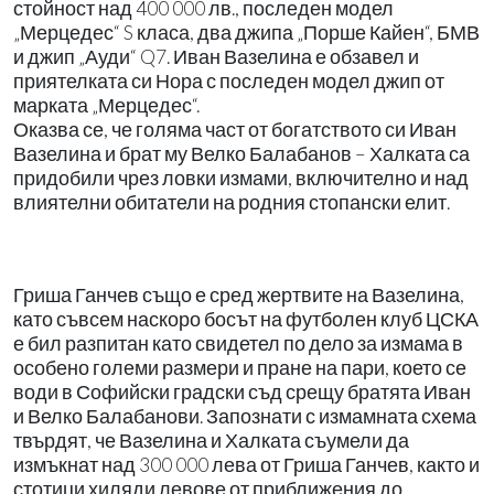
стойност над 400 000 лв., последен модел
„Мерцедес“ S класа, два джипа „Порше Кайен“, БМВ
и джип „Ауди“ Q7. Иван Вазелина е обзавел и
приятелката си Нора с последен модел джип от
марката „Мерцедес“.
Оказва се, че голяма част от богатството си Иван
Вазелина и брат му Велко Балабанов – Халката са
придобили чрез ловки измами, включително и над
влиятелни обитатели на родния стопански елит.
Гриша Ганчев също е сред жертвите на Вазелина,
като съвсем наскоро босът на футболен клуб ЦСКА
е бил разпитан като свидетел по дело за измама в
особено големи размери и пране на пари, което се
води в Софийски градски съд срещу братята Иван
и Велко Балабанови. Запознати с измамната схема
твърдят, че Вазелина и Халката съумели да
измъкнат над 300 000 лева от Гриша Ганчев, както и
стотици хиляди левове от приближения до