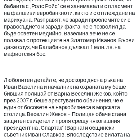
бабаита с „Ролс Ройс“ се е занимавал и с пласмент
на фалшиви евробанкноти, както и с отглеждане на
марихуана. Разправят, че заради проблемите си с
правосъдието и заради факта, че е позволил да
бъде осветен медийно, Вазелина вече не се
ползвал с протекциите на Златомир Иванов. Върви
даже слух, че Балабанов дължал 1 млн. лв. на
мафиотския бос.
Любопитен детайл е, че доскоро дясна ръка на
Иван Вазелина и началник на охраната му беше
бившия полицай от Варна Веселин Жеков, който
през 2007 г. беше арестуван по обвинения, че е
един от босовете на наркобизнеса в морската
столица. Веселин Жеков – Полицая обаче стана
защитен свидетел и пропя срещу някогашния
президент на „Спартак“ (Варна) и общински
съветник Иван Славков. Впоследствие вилата на