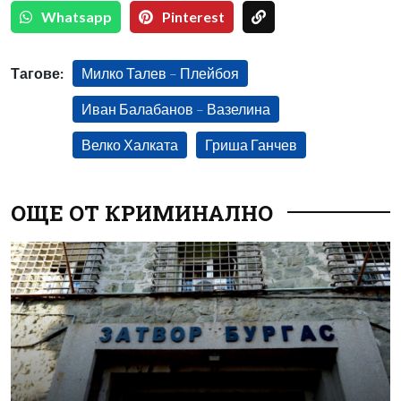
Whatsapp
Pinterest
Тагове:
Милко Талев – Плейбоя
Иван Балабанов – Вазелина
Велко Халката
Гриша Ганчев
ОЩЕ ОТ КРИМИНАЛНО