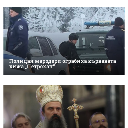
Полицаи мародери ограбиха кървавата
хижа „Петрохан“