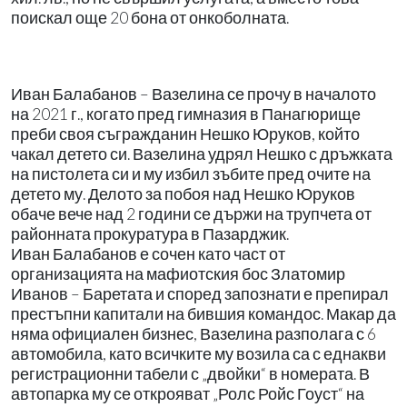
поискал още 20 бона от онкоболната.
Иван Балабанов – Вазелина се прочу в началото
на 2021 г., когато пред гимназия в Панагюрище
преби своя съгражданин Нешко Юруков, който
чакал детето си. Вазелина удрял Нешко с дръжката
на пистолета си и му избил зъбите пред очите на
детето му. Делото за побоя над Нешко Юруков
обаче вече над 2 години се държи на трупчета от
районната прокуратура в Пазарджик.
Иван Балабанов е сочен като част от
организацията на мафиотския бос Златомир
Иванов – Баретата и според запознати е препирал
престъпни капитали на бившия командос. Макар да
няма официален бизнес, Вазелина разполага с 6
автомобила, като всичките му возила са с еднакви
регистрационни табели с „двойки“ в номерата. В
автопарка му се открояват „Ролс Ройс Гоуст“ на