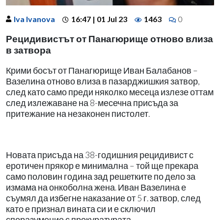
Iva Ivanova
16:47 | 01 Jul 23
1463
0
Рецидивистът от Панагюрище отново влиза
в затвора
Крими босът от Панагюрище Иван Балабанов –
Вазелина отново влиза в пазарджишкия затвор,
след като само преди няколко месеца излезе оттам
след излежаване на 8-месечна присъда за
притежание на незаконен пистолет.
Новата присъда на 38-годишния рецидивист с
еротичен прякор е минимална – той ще прекара
само половин година зад решетките по дело за
измама на онкоболна жена. Иван Вазелина е
съумял да избегне наказание от 5 г. затвор, след
като е признал вината си и е сключил
споразумение с прокуратурата.