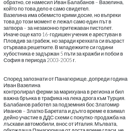
обратно, се намесил Иван Балабанов – Вазелина,
който по това дело е само свидетел.
Вазелина има обемисто крими досие, но въпреки
това до този момент е лежал само един път в
затвора – за незаконно притежаван пистолет.
Иначе още като 16-годишен ученик е арестуван в
Пловдив за грабеж, но заради крехката си възраст
отървава решетките. В младежките си години
хубостника е задържан 5 пъти за кражби и побои в
София в периода 2003-2005 г.
Според запознати от Панагюрище, допреди година
Иван Вазелина
контролирал ферми за марихуана в региона и бил
важна брънка в трафика на лека дрога към Турция.
Балабанов работел за подземния бос Златомир
Иванов – Златко Баретата и дълго време е взимал
дейно участие в ДДС схеми с покупко-продажба на
лъскави автомобили, внос от Италия. Мълвата,
обхождаща Панагюрище от доста време гласи, че