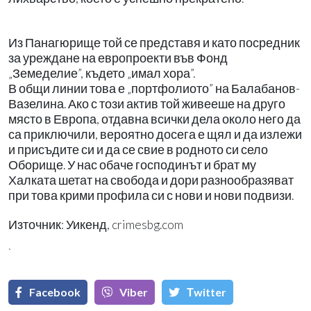
Из Панагюрище той се представя и като посредник
за уреждане на европроекти във Фонд
„Земеделие”, където „имал хора”.
В общи линии това е „портфолиото” на Балабанов-
Вазелина. Ако с този актив той живееше на друго
място в Европа, отдавна всички дела около него да
са приключили, вероятно досега е щял и да излежи
и присъдите си и да се свие в родното си село
Оборище. У нас обаче господинът и брат му
Халката шетат на свобода и дори разнообразяват
при това крими профила си с нови и нови подвизи.
Източник: Уикенд, crimesbg.com
`
Facebook
Viber
Тwitter