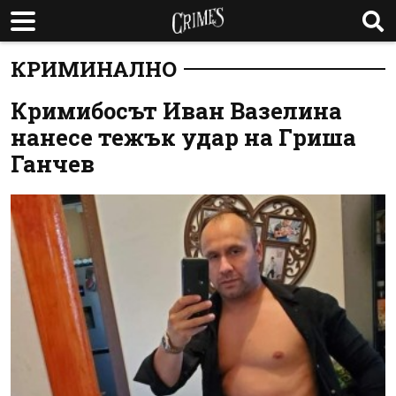
КРИМИНАЛНО
Кримибосът Иван Вазелина
нанесе тежък удар на Гриша
Ганчев