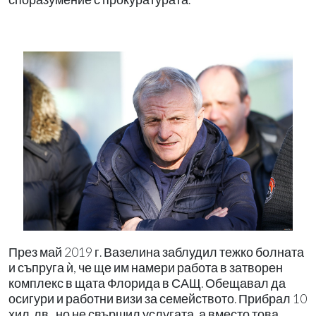
През май 2019 г. Вазелина заблудил тежко болната
и съпруга ѝ, че ще им намери работа в затворен
комплекс в щата Флорида в САЩ. Обещавал да
осигури и работни визи за семейството. Прибрал 10
хил. лв., но не свършил услугата, а вместо това