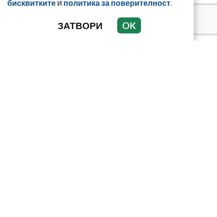
и
.
бисквитките
политика за поверителност
ЗАТВОРИ
OK
Кирил Дмитриев:
Мароканските
мигранти искат да
„благодарят“ на
Урсула...
Неонацисти опитаха да
нахлуят в хотел с
италиански еврейски
тийнейджър...
Смърт, болести,