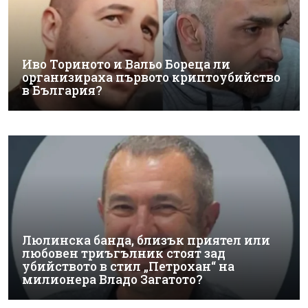
Иво Ториното и Вальо Бореца ли
организираха първото криптоубийство
в България?
Люлинска банда, близък приятел или
любовен триъгълник стоят зад
убийството в стил „Петрохан“ на
милионера Владо Загатото?