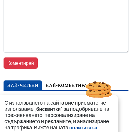
НАЙ-ЧЕТЕНИ
НАЙ-КОМЕНТИРАНИ
„Калашниците“
С използването на сайта вие приемате, че
изнесоха
използваме „
" за подобряване на
бисквитки
пр*ститутките си в
преживяването, персонализиране на
морските курорти
съдържанието и рекламите, и анализиране
на трафика. Вижте нашата
политика за