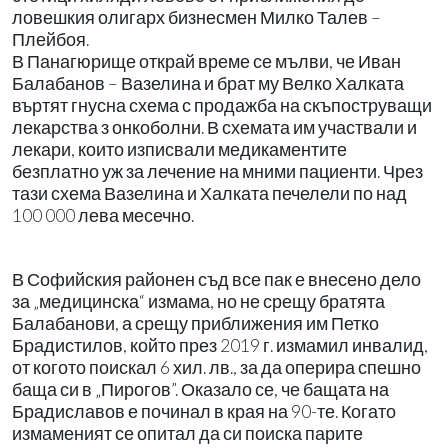
ловешкия олигарх бизнесмен Милко Талев –
Плейбоя.
В Панагюрище открай време се мълви, че Иван
Балабанов – Вазелина и брат му Велко Халката
въртят гнусна схема с продажба на скъпоструващи
лекарства з онкоболни. В схемата им участвали и
лекари, които изписвали медикаментите
безплатно уж за лечение на мними пациенти. Чрез
тази схема Вазелина и Халката печелели по над
100 000 лева месечно.
В Софийския районен съд все пак е внесено дело
за „медицинска“ измама, но не срещу братята
Балабанови, а срещу приближения им Петко
Брадистилов, който през 2019 г. измамил инвалид,
от когото поискал 6 хил. лв., за да оперира спешно
баща си в „Пирогов”. Оказало се, че бащата на
Брадиславов е починал в края на 90-те. Когато
измаменият се опитал да си поиска парите