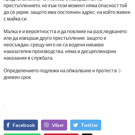
престъплението, но към този момент няма опасност той
да се укрие, защото има постоянен адрес, на който живее
с майка си.
Малка е и вероятността и да повлияе на разследването
или да извърши друго престъпление, защото е
неосъждан, срещу него не са водени никакви
наказателни производства, няма и дисциплинарни
наказания в службата.
Определението подлежи на обжалване и протест в 3-
дневен срок.
`
Facebook
Viber
Тwitter