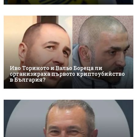
Иво Ториното и Вальо Бореца ли
организираха първото криптоубийство
в България?