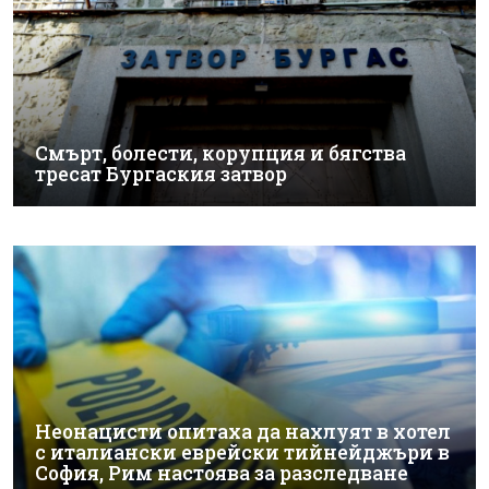
Смърт, болести, корупция и бягства
тресат Бургаския затвор
Неонацисти опитаха да нахлуят в хотел
с италиански еврейски тийнейджъри в
София, Рим настоява за разследване