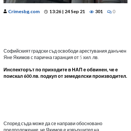
Crimesbg.com
13:26 | 24 Sep 21
301
0
Софийският градски съд освободи арестувания данъчен
Яне Якимов с парична гаранция от 5 хил. лв.
Инспекторът по приходите в НАП е обвинен, че е
поискал 600 лв. подкуп от земеделски производител.
Според съда може да се направи обосновано
предположение, че Якимов е извършител на