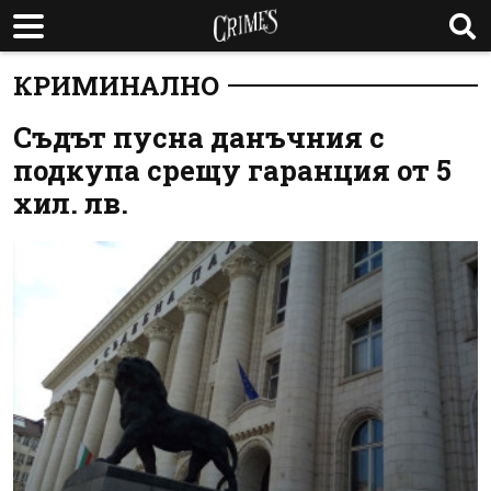
КРИМИНАЛНО
Съдът пусна данъчния с
подкупа срещу гаранция от 5
хил. лв.