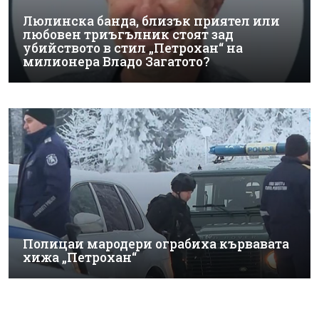
Люлинска банда, близък приятел или
любовен триъгълник стоят зад
убийството в стил „Петрохан“ на
милионера Владо Загатото?
Полицаи мародери ограбиха кървавата
хижа „Петрохан“