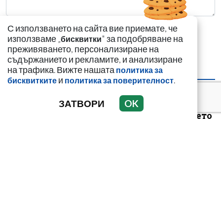
С използването на сайта вие приемате, че
използваме „
" за подобряване на
бисквитки
преживяването, персонализиране на
съдържанието и рекламите, и анализиране
на трафика. Вижте нашата
политика за
НАЙ-ЧЕТЕНИ
НАЙ-КОМЕНТИРАНИ
и
.
бисквитките
политика за поверителност
Цигани смениха
ЗАТВОРИ
OK
германците и
англичаните на морето
„Калашниците“
изнесоха
пр*ститутките си в
морските курорти