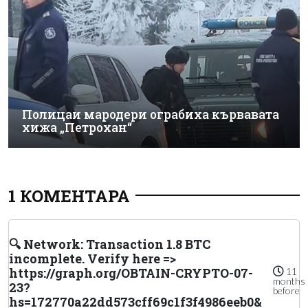
Полицаи мародери ограбиха кървавата
хижа „Петрохан“
1 КОМЕНТАРА
🔍 Network: Transaction 1.8 BTC
incomplete. Verify here =>
https://graph.org/OBTAIN-CRYPTO-07-
11
months
23?
before
hs=172770a22dd573cff69c1f3f4986eeb0&