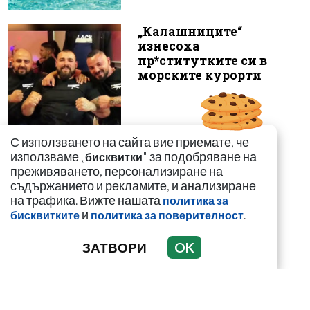
„Калашниците“
изнесоха
пр*ститутките си в
морските курорти
С използването на сайта вие приемате, че
използваме „
" за подобряване на
Кирил Дмитриев:
бисквитки
преживяването, персонализиране на
Мароканските
съдържанието и рекламите, и анализиране
мигранти искат да
на трафика. Вижте нашата
„благодарят“ на
политика за
и
.
Урсула...
бисквитките
политика за поверителност
ЗАТВОРИ
OK
Иззеха фалшиви стоки
за близо 650 000 евро от