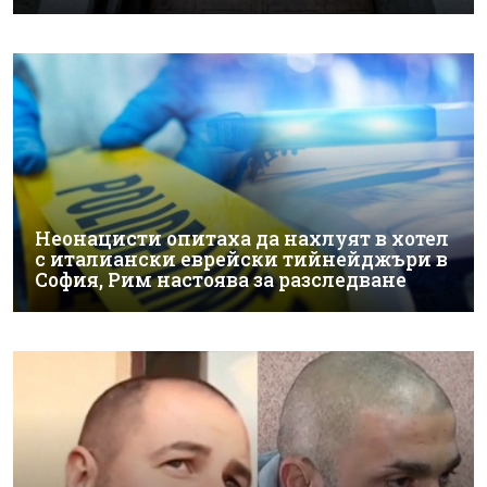
Неонацисти опитаха да нахлуят в хотел
с италиански еврейски тийнейджъри в
София, Рим настоява за разследване