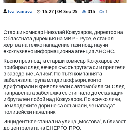
Iva Ivanova
15:27 | 04 Sep 25
315
1
Старши комисар Николай Кожухаров, директор на
Областната дирекция на МВР – Русе, е станал
жертва на тежко нападение тази нощ, научи
ексклузивно информационна агенция АНОНС.
Късно през нощта старши комисар Кожухаров се
прибирал след вечеря със съпругата си и приятели
в заведение „Алиби“. По пътя компанията
забелязала група млади шофьори, които
дрифтирали и криволичели с автомобила си. След
направената забележка се стигнало до ескалация
и брутален побой над Кожухаров. По всичко личи,
че младежите дори не са осъзнали, че нападат
полицейски началник.
Инцидентът е станал на улица „Мостова“, в близост
до централата на ЕНЕРГО-ПРО.