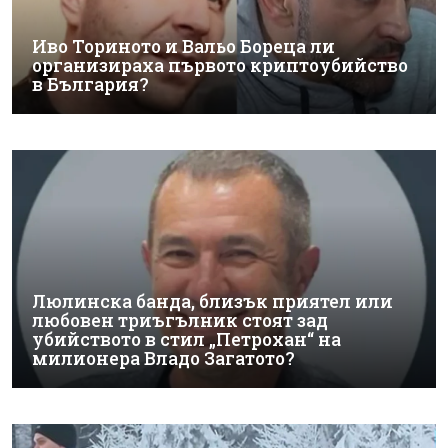
Иво Ториното и Вальо Бореца ли
организираха първото криптоубийство
в България?
Люлинска банда, близък приятел или
любовен триъгълник стоят зад
убийството в стил „Петрохан“ на
милионера Владо Загатото?