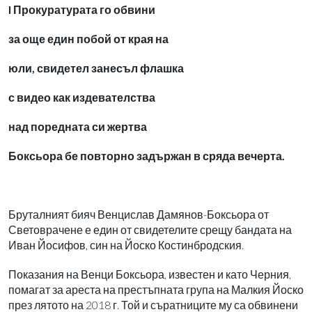
l Прокуратурата го обвини
за още един побой от края на
юли, свидетел занесъл флашка
с видео как издевателства
над поредната си жертва
Боксьора бе повторно задържан в сряда вечерта.
Бруталният бияч Венцислав Дамянов-Боксьора от
Световрачене е един от свидетелите срещу бандата на
Иван Йосифов, син на Йоско Костинбродския.
Показания на Венци Боксьора, известен и като Черния,
помагат за ареста на престъпната група на Малкия Йоско
през лятото на 2018 г. Той и съратниците му са обвинени