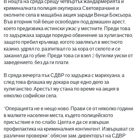
В нощта на сряда срещу четвъртък жандармерията и
криминалната полиция окупираха Световрачане и
околните села в мащабна акция заради Венци Боксьора.
Във вторник той беше освободен под домашен арест,
което предизвика истински ужас у местните. Преди това
го задържаха заради поредно обвинение за хулиганство,
защото пребил кръчмар, когото завлякъл в местното
казино, удрял го, разпитвал го за хора от селото и се
заканил да го убие. Преди това си взел 2 бутилки уиски от
заведението, без да ги плати.
В сряда вечерта пък СДВР го задържа с марихуана, а
след това флашка му докара още едно дело за
хулиганство. Арестът му стана по време на акция в
няколко софийски села.
“Операцията не е нещо ново. Прави се от няколко години
в малките населени места, където полицейското
присъствие е по-слабо. Целта е да се извърши
профилактика на криминалния контингент. Извършват се
различни проверки”, обясни зам.-директорът на СДВР