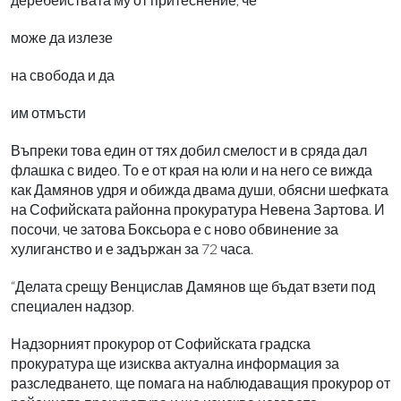
може да излезе
на свобода и да
им отмъсти
Въпреки това един от тях добил смелост и в сряда дал
флашка с видео. То е от края на юли и на него се вижда
как Дамянов удря и обижда двама души, обясни шефката
на Софийската районна прокуратура Невена Зартова. И
посочи, че затова Боксьора е с ново обвинение за
хулиганство и е задържан за 72 часа.
“Делата срещу Венцислав Дамянов ще бъдат взети под
специален надзор.
Надзорният прокурор от Софийската градска
прокуратура ще изисква актуална информация за
разследването, ще помага на наблюдаващия прокурор от