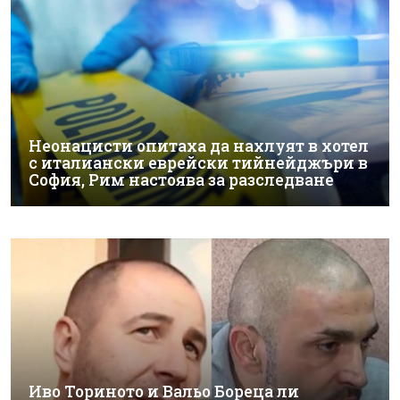
Неонацисти опитаха да нахлуят в хотел
с италиански еврейски тийнейджъри в
София, Рим настоява за разследване
Иво Ториното и Вальо Бореца ли