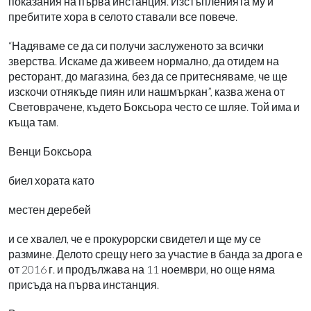
показания на първа инстанция. Изстъпленията му и
пребитите хора в селото ставали все повече.
“Надяваме се да си получи заслуженото за всички
зверства. Искаме да живеем нормално, да отидем на
ресторант, до магазина, без да се притесняваме, че ще
изскочи отнякъде пиян или нашмъркан”, казва жена от
Световрачене, където Боксьора често се шляе. Той има и
къща там.
Венци Боксьора
биел хората като
местен деребей
и се хвалел, че е прокурорски свидетел и ще му се
размине. Делото срещу него за участие в банда за дрога е
от 2016 г. и продължава на 11 ноември, но още няма
присъда на първа инстанция.