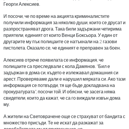
Георги Алексиев.
И посочи, че по време на акцията криминалистите
получили информация за няколко души, които се друсат и
разпространяват дрога. Така били задържани четирима
приятели, единият от които Венци Боксьора. У един от
другарите му пък полицаите се натъкнали на 2 газови
пистолета. Оказало се, че единият е преправен за боен.
Алексиев отрече появилата се информация, че
полицаите са преследвали с кола Дамянов. “Бил е
задържан в дома си, където е излежавал домашния си
арест. Проверяваме дали е нарушил мярката си. Ако тази
информация се потвърди, тя ще бъде докладвана на
прокуратурата”, посочи той. И обясни, че засега няма
свидетели, които да кажат, че са го виждали извън дома
му.
А жители на Световрачене още се страхуват от бандита с
множество присъди. Те не искат да разкажат за
деребействата му от притеснение, че