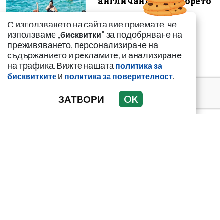
англичаните на морето
С използването на сайта вие приемате, че
използваме „
" за подобряване на
бисквитки
преживяването, персонализиране на
съдържанието и рекламите, и анализиране
на трафика. Вижте нашата
политика за
„Калашниците“
и
.
бисквитките
политика за поверителност
изнесоха
пр*ститутките си в
ЗАТВОРИ
OK
морските курорти
Кирил Дмитриев:
Мароканските
мигранти искат да
„благодарят“ на
Урсула...