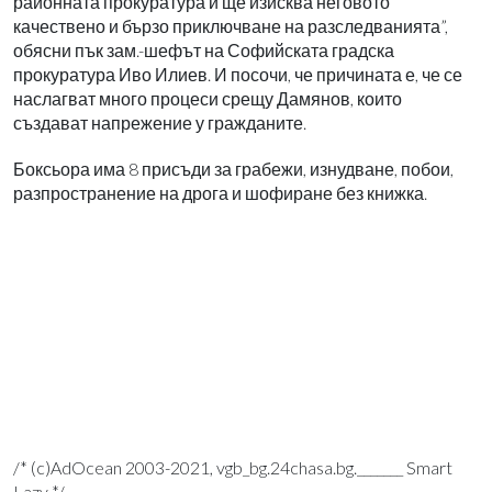
районната прокуратура и ще изисква неговото
качествено и бързо приключване на разследванията”,
обясни пък зам.-шефът на Софийската градска
прокуратура Иво Илиев. И посочи, че причината е, че се
наслагват много процеси срещу Дамянов, които
създават напрежение у гражданите.
Боксьора има 8 присъди за грабежи, изнудване, побои,
разпространение на дрога и шофиране без книжка.
/* (c)AdOcean 2003-2021, vgb_bg.24chasa.bg._______ Smart
Lazy */