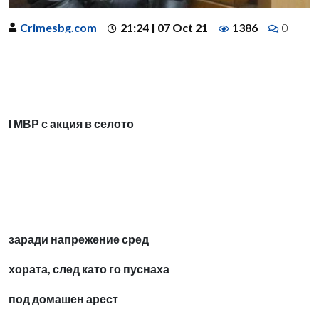
Crimesbg.com
21:24 | 07 Oct 21
1386
0
l МВР с акция в селото
заради напрежение сред
хората, след като го пуснаха
под домашен арест