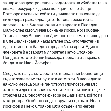
за наркоразпространение и подготовка на убийствата на
двама прокурори и двама полицаи. Точно Венци
Боксьора е човекът, който ги уличава за плановете да
ликвидират разследващите. По това време той за
пореден път е бил задържан и е в ареста в Пловдив.
Малко след като уличава сина на Йоско, е освободен.
Тогава срещу Венцислав Дамянов вече има висящо дело
в Специализирания наказателен съд като участник в
една от многото банди за продажба на дрога. Един от
членовете ѝ е старият му приятел Петко Стоянов-
Пендака, когото Венци Боксьора предава и свързва с
бандата на Иван Йосифов.
След като напуснал ареста, се върнал във Войнеговци,
където живее със съпругата и детето си. В последните
няколко месеца обаче гангстерът злоупотребявал с
алкохол и дрога, твърдят местните жители, които още се
страхуват да говорят открито за рецидивиста, който ги
малтретира. Особено след февруари т.г., когато Иван
Йосифов и Петко Стоянов бяха осъдени по негови