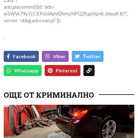
ado.placement({id: ‘ado-
wSWVs79y7cCEPuViApViZkmyXlPQ2fuptXp4c.66yaX.B7’,
server: ‘vbbg.adocean.pl’ });
`
Facebook
Viber
Тwitter
Whatsapp
Pinterest
ОЩЕ ОТ КРИМИНАЛНО