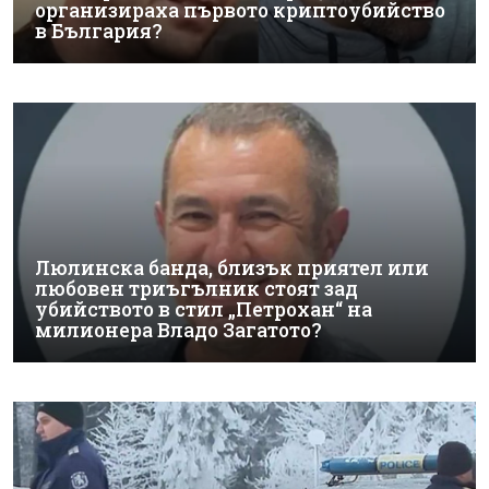
организираха първото криптоубийство
в България?
Люлинска банда, близък приятел или
любовен триъгълник стоят зад
убийството в стил „Петрохан“ на
милионера Владо Загатото?