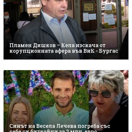
Пламен Дишков – Кела изскача от
корупционната афера във ВиК - Бургас
Синът на Весела Лечева погреба със
себе си биткойни за 2 млн. евро