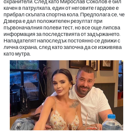
охранители. След като Мирослав Соколов е бил
качен в патрулката, един от неговите гардове е
прибрал скъпата спортна кола. Предполага се, че
Дзвера е дал положителен резултат при
първоначалния полеви тест, но все още липсва
информация за последствията от задържането.
Нападателят напоследък постоянно се движи с
лична охрана, след като започна да се изживява
като мутра.