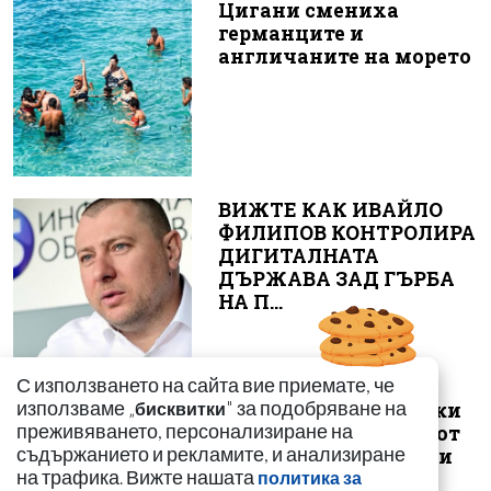
Цигани смениха
германците и
англичаните на морето
ВИЖТЕ КАК ИВАЙЛО
ФИЛИПОВ КОНТРОЛИРА
ДИГИТАЛНАТА
ДЪРЖАВА ЗАД ГЪРБА
НА П...
С използването на сайта вие приемате, че
използваме „
" за подобряване на
бисквитки
Иззеха фалшиви стоки
преживяването, персонализиране на
за близо 650 000 евро от
съдържанието и рекламите, и анализиране
магазини във Варна и
на трафика. Вижте нашата
политика за
Зла...