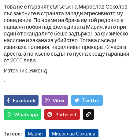
Това не е първият сблъсък на Мирослав Соколов
със законите в страната заради агресивното му
поведение. По време на брака им той редовно е
нанасял побои над фолк дивата Мария, като при
един от скандалите беше задържан за физическо
насилие и закана за убийство. Тогава съседи
извикаха полиция, насилникът прекара 72 часа в
ареста, а по-късно съдът го пусна срещу гаранция
от 2000 лева.
Източник: Уикенд
`
Facebook
Viber
Тwitter
Whatsapp
Pinterest
Тагове:
Мария
Мирослав Соколов