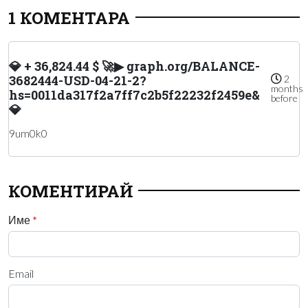
1 КОМЕНТАРА
💎 + 36,824.44 $ 🚀▶ graph.org/BALANCE-
3682444-USD-04-21-2?
2
months
hs=0011da317f2a7ff7c2b5f22232f2459e&
before
💎
9um0k0
КОМЕНТИРАЙ
Име
*
Email