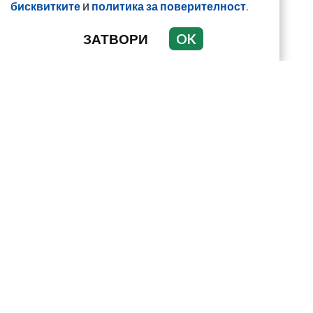
и
.
бисквитките
политика за поверителност
ЗАТВОРИ
OK
Сдружение за
еднократна употреба