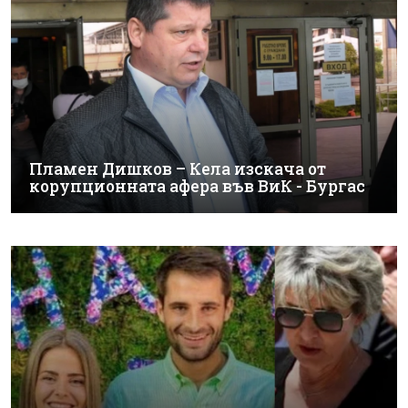
Пламен Дишков – Кела изскача от
корупционната афера във ВиК - Бургас