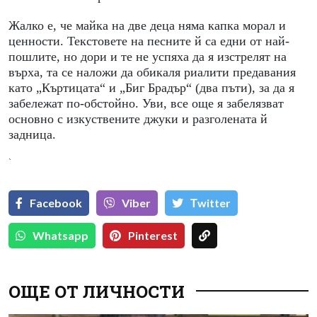
Жалко е, че майка на две деца няма капка морал и
ценности. Текстовете на песните й са едни от най-
пошлите, но дори и те не успяха да я изстрелят на
върха, та се наложи да обикаля риалити предавания
като „Къртицата“ и „Биг Брадър“ (два пъти), за да я
забележат по-обстойно. Уви, все още я забелязват
основно с изкуствените джуки и разголената й
задница.
`
Facebook
Viber
Тwitter
Whatsapp
Pinterest
ОЩЕ ОТ ЛИЧНОСТИ