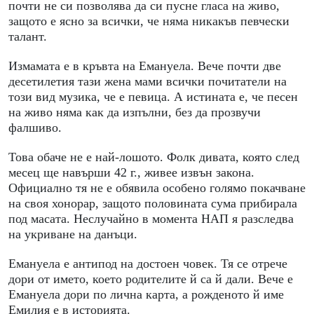
почти не си позволява да си пусне гласа на живо,
защото е ясно за всички, че няма никакъв певчески
талант.
Измамата е в кръвта на Емануела. Вече почти две
десетилетия тази жена мами всички почитатели на
този вид музика, че е певица. А истината е, че песен
на живо няма как да изпълни, без да прозвучи
фалшиво.
Това обаче не е най-лошото. Фолк дивата, която след
месец ще навърши 42 г., живее извън закона.
Официално тя не е обявила особено голямо покачване
на своя хонорар, защото половината сума прибирала
под масата. Неслучайно в момента НАП я разследва
на укриване на данъци.
Емануела е антипод на достоен човек. Тя се отрече
дори от името, което родителите й са й дали. Вече е
Емануела дори по лична карта, а рожденото й име
Емилия е в историята.