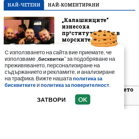
НАЙ-ЧЕТЕНИ
НАЙ-КОМЕНТИРАНИ
„Калашниците“
изнесоха
пр*ститутките си в
морските курорти
С използването на сайта вие приемате, че
използваме „
" за подобряване на
бисквитки
преживяването, персонализиране на
съдържанието и рекламите, и анализиране
Цигани смениха
на трафика. Вижте нашата
политика за
германците и
и
.
бисквитките
политика за поверителност
англичаните на морето
ЗАТВОРИ
OK
Кирил Дмитриев: