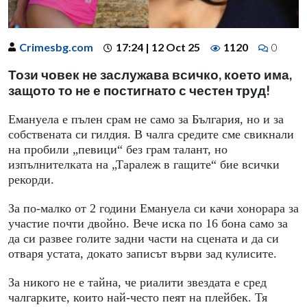
Crimesbg.com
17:24 | 12 Oct 25
1120
0
Този човек не заслужава всичко, което има,
защото то не е постигнато с честен труд!
Емануела е пълен срам не само за България, но и за
собствената си гилдия. В чалга средите сме свикнали
на пробили „певици“ без грам талант, но
изпълнителката на „Таралеж в гащите“ бие всички
рекорди.
За по-малко от 2 години Емануела си качи хонорара за
участие почти двойно. Вече иска по 16 бона само за
да си развее голите задни части на сцената и да си
отваря устата, докато записът върви зад кулисите.
За никого не е тайна, че риалити звездата е сред
чалгарките, които най-често пеят на плейбек. Тя