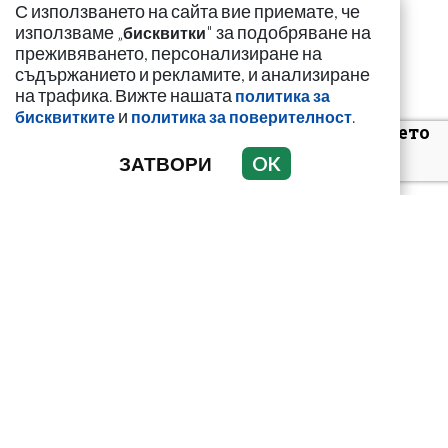
С използването на сайта вие приемате, че
използваме „
" за подобряване на
бисквитки
преживяването, персонализиране на
съдържанието и рекламите, и анализиране
Цигани смениха
на трафика. Вижте нашата
политика за
германците и
и
.
бисквитките
политика за поверителност
англичаните на морето
ЗАТВОРИ
OK
Кирил Дмитриев:
Мароканските
мигранти искат да
„благодарят“ на
Урсула...