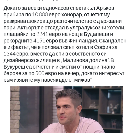
Докато за всеки едночасов спектакъл Аръков
прибира по 10 000 евро хонорар, отчетът му
разкрива шокиращо разточителство с държавни
пари. Актьорът е отсядал в ултралуксозни хотели,
плащайки по 2241 евро на нощ в Будапеща и
рекордните 4151 евро във Финландия. Скандален
е и фактът, че е ползвал скъп хотел в София за
1344 евро, вместо да спи в собственото си
дизайнерско жилище в „Малинова долина“. В
Букурещ са отчетени и сметки от нощни пиано
барове за по 500 евро на вечер, докато интересът
към изявите му навсякъде е „мижав“.