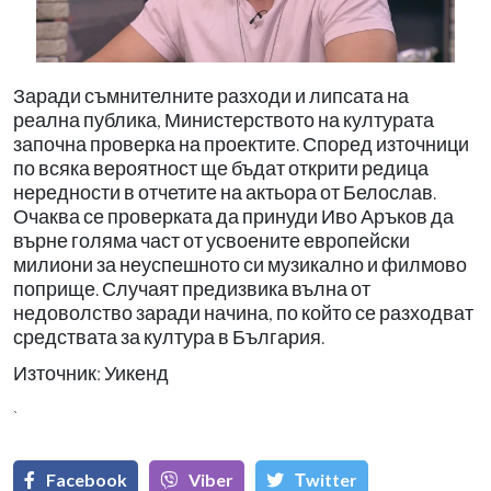
Заради съмнителните разходи и липсата на
реална публика, Министерството на културата
започна проверка на проектите. Според източници
по всяка вероятност ще бъдат открити редица
нередности в отчетите на актьора от Белослав.
Очаква се проверката да принуди Иво Аръков да
върне голяма част от усвоените европейски
милиони за неуспешното си музикално и филмово
поприще. Случаят предизвика вълна от
недоволство заради начина, по който се разходват
средствата за култура в България.
Източник: Уикенд
`
Facebook
Viber
Тwitter