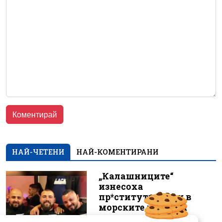
НАЙ-ЧЕТЕНИ
НАЙ-КОМЕНТИРАНИ
„Калашниците“
изнесоха
пр*ститутките си в
морските курорти