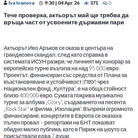
Iva Ivanova
9:30 | 04 Apr 26
371
0
Тече проверка, актьорът май ще трябва да
връща част от усвоените държавни пари
Актьорът Иво Аръков се оказа в центъра на
грандиозен скандал, след като справка в
системата ИСУН разкри, че личният му хонорар за
европейско турне възлиза на над 95 000 евро.
Проектът, финансиран със средства от Плана за
възстановяване и устойчивост (ПВУ) чрез
Национален фонд „Култура“, е на обща стойност
близо 400 000 евро. Сумата покрива музикално
турне за албума „Glory“, създаването на песента
„Rock Star“ и филма „Изолация“. Въпреки огромното
финансиране, концертите в Европа се оказаха
пълен провал – репортажи на БНТ показват
обидно малко публика, като в Париж на шоуто са
присъствали едва 7 души.