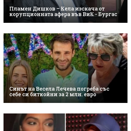
Пламен Дишков – Кела изскача от
корупционната афера във ВиК - Бургас
Синът на Весела Лечева погреба със
себе си биткойни за 2 млн. евро