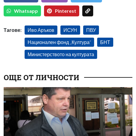
Whatsapp
Pinterest
Тагове:
Иво Аръков
ИСУН
ПВУ
Национален фонд „Култура“
БНТ
Министерството на културата
ОЩЕ ОТ ЛИЧНОСТИ