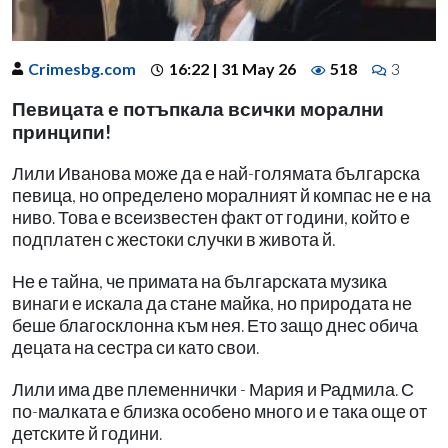
Crimesbg.com
16:22 | 31 May 26
518
3
Певицата е потъпкала всички морални
принципи!
Лили Иванова може да е най-голямата българска
певица, но определено моралният й компас не е на
ниво. Това е всеизвестен факт от години, който е
подплатен с жестоки случки в живота й.
Не е тайна, че примата на българската музика
винаги е искала да стане майка, но природата не
беше благосклонна към нея. Ето защо днес обича
децата на сестра си като свои.
Лили има две племеннички - Мария и Радмила. С
по-малката е близка особено много и е така още от
детските й години.