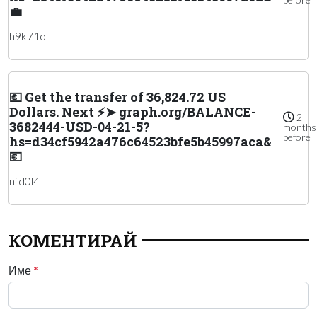
💼
h9k71o
💶 Get the transfer of 36,824.72 US
Dollars. Next ⚡➤ graph.org/BALANCE-
2
3682444-USD-04-21-5?
months
before
hs=d34cf5942a476c64523bfe5b45997aca&
💶
nfd0l4
КОМЕНТИРАЙ
Име
*