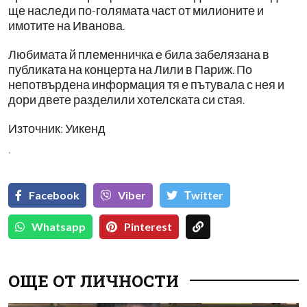
ще наследи по-голямата част от милионите и
имотите на Иванова.
Любимата й племенничка е била забелязана в
публиката на концерта на Лили в Париж. По
непотвърдена информация тя е пътувала с нея и
дори двете разделили хотелската си стая.
Източник: Уикенд
`
Facebook
Viber
Тwitter
Whatsapp
Pinterest
ОЩЕ ОТ ЛИЧНОСТИ