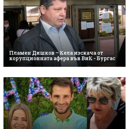
Пламен Дишков – Кела изскача от
корупционната афера във ВиК - Бургас