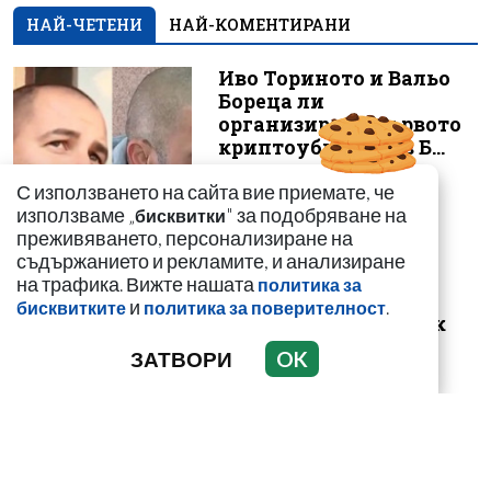
НАЙ-ЧЕТЕНИ
НАЙ-КОМЕНТИРАНИ
Иво Ториното и Вальо
Бореца ли
организираха първото
криптоубийство в Б...
С използването на сайта вие приемате, че
използваме „
" за подобряване на
бисквитки
преживяването, персонализиране на
съдържанието и рекламите, и анализиране
Люлинска банда,
на трафика. Вижте нашата
политика за
близък приятел или
и
.
бисквитките
политика за поверителност
любовен триъгълник
стоят зад убийст...
ЗАТВОРИ
OK
Случаят с Ива