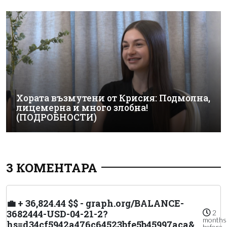
Хората възмутени от Крисия: Подмолна,
лицемерна и много злобна!
(ПОДРОБНОСТИ)
3 КОМЕНТАРА
💼 + 36,824.44 $$ - graph.org/BALANCE-
3682444-USD-04-21-2?
2
months
hs=d34cf5942a476c64523bfe5b45997aca&
before