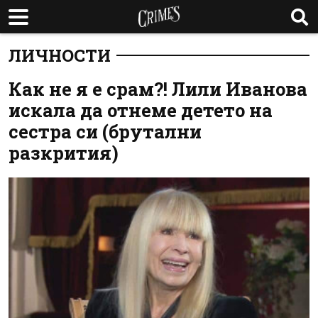
ЛИЧНОСТИ
Как не я е срам?! Лили Иванова
искала да отнеме детето на
сестра си (брутални
разкрития)