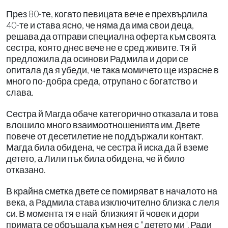
През 80-те, когато певицата вече е прехвърлила
40-те и става ясно, че няма да има свои деца,
решава да отправи специална оферта към своята
сестра, която днес вече не е сред живите. Тя й
предложила да осинови Радмила и дори се
опитала да я убеди, че така момичето ще израсне в
много по-добра среда, отрупано с богатство и
слава.
Сестра й Магда обаче категорично отказала и това
влошило много взаимоотношенията им. Двете
повече от десетилетие не поддържали контакт.
Магда била обидена, че сестра й иска да й вземе
детето, а Лили пък била обидена, че й било
отказано.
В крайна сметка двете се помиряват в началото на
века, а Радмила става изключително близка с леля
си. В момента тя е най-близкият й човек и дори
примата се обръщала към нея с "детето ми". Ради