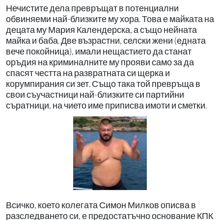
Нечистите дела превръщат в потенциални
обвиняеми най-близките му хора. Това е майката на
децата му Мария Календерска, а също нейната
майка и баба. Две възрастни, селски жени (едната
вече покойница), имали нещастието да станат
оръдия на криминалните му прояви само за да
спасят честта на развратната си щерка и
корумпирания си зет. Също така той превръща в
свои съучастници най-близките си партийни
съратници, на чието име приписва имоти и сметки.
Всичко, което колегата Симон Милков описва в
разследването си, е предостатъчно основание КПК