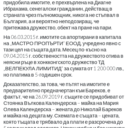
придобила имотите, е прехвърлена на Диагне
Ибрахама, сенегалски гражданин, действащ в
страната чрез пълномощник, никога не стъпвал в
България, а и вероятно неподозиращ, че
притежава дружество, обект на пране на пари.
На 06.03.2015 г. имотите са апортирани в капитала
на „МАСТРО ПРОПЪРТИ“ ЕООД, учредено явно с
тази цел на същата дата. Месец по-късно на
09.04.2015 г. собствеността на дружеството отива в
неясни ръце в хонкконгското дружество ТД
„ВЕЛПЕКУЛА ЛИМИТИД“ за сумата от 1 200 000 лв.,
но платима в 5-годишен срок.
Доказателство, за това, че пътят на имотите е
предварително предначертан към Бареков, е
фактът, че на 26.09.2019 г. същите се придобиват от
Стоянка Вълкова Календерска – майка на Мария
Олева Календерска – жената до Николай Бареков
и майка на децата му. Схемата е същата – цената,
която тъщата е трябвало да плати е разсрочена до