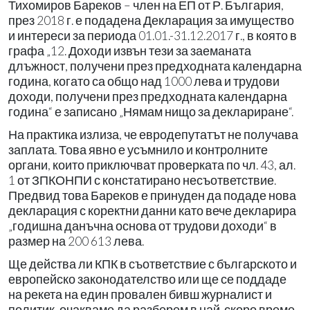
Тихомиров Бареков – член на ЕП от Р. България,
през 2018 г. е подадена Декларация за имущество
и интереси за периода 01.01.-31.12.2017 г., в която в
графа „12. Доходи извън тези за заеманата
длъжност, получени през предходната календарна
година, когато са общо над 1000 лева и трудови
доходи, получени през предходната календарна
година“ е записано „Нямам нищо за деклариране“.
На практика излиза, че евродепутатът не получава
заплата. Това явно е усъмнило и контролните
органи, които приключват проверката по чл. 43, ал.
1 от ЗПКОНПИ с констатирано несъответствие.
Предвид това Бареков е принуден да подаде нова
декларация с коректни данни като вече декларира
„годишна данъчна основа от трудови доходи“ в
размер на 200 613 лева.
Ще действа ли КПК в съответствие с българското и
европейско законодателство или ще се поддаде
на рекета на един провален бивш журналист и
политик, очакваме да разберем в най-скоро време.