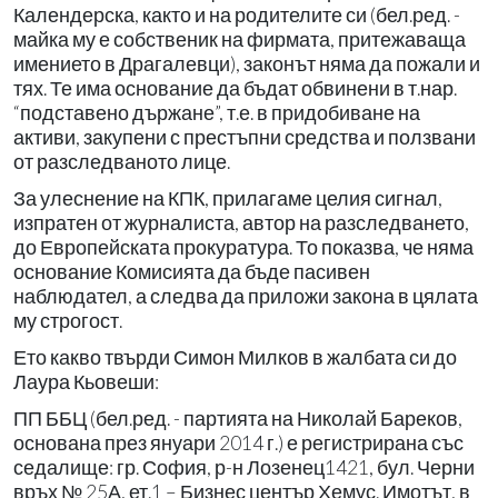
Календерска, както и на родителите си (бел.ред. -
майка му е собственик на фирмата, притежаваща
имението в Драгалевци), законът няма да пожали и
тях. Те има основание да бъдат обвинени в т.нар.
“подставено държане”, т.е. в придобиване на
активи, закупени с престъпни средства и ползвани
от разследваното лице.
За улеснение на КПК, прилагаме целия сигнал,
изпратен от журналиста, автор на разследването,
до Европейската прокуратура. То показва, че няма
основание Комисията да бъде пасивен
наблюдател, а следва да приложи закона в цялата
му строгост.
Ето какво твърди Симон Милков в жалбата си до
Лаура Кьовеши:
ПП ББЦ (бел.ред. - партията на Николай Бареков,
основана през януари 2014 г.) е регистрирана със
седалище: гр. София, р-н Лозенец1421, бул. Черни
връх № 25А, ет.1 – Бизнес център Хемус. Имотът, в