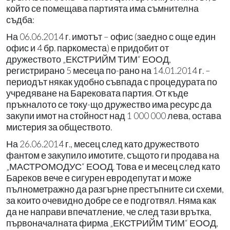
който се помещава партията има съмнителна
съдба:
На 06.06.2014 г. имотът – офис (заедно с още един
офис и 4 бр. паркоместа) е придобит от
дружеството „ЕКСТРИЙМ ТИМ“ ЕООД,
регистрирано 5 месеца по-рано на 14.01.2014 г. –
периодът някак удобно съвпада с процедурата по
учредяване на Барековата партия. От къде
пръкналото се току-що дружество има ресурс да
закупи имот на стойност над 1 000 000 лева, остава
мистерия за обществото.
На 26.06.2014 г., месец след като дружеството
фантом е закупило имотите, същото ги продава на
„МАСТРОМОДУС“ ЕООД. Това е и месец след като
Бареков вече е сигурен евродепутат и може
пълнометражно да разгърне престъпните си схеми,
за които очевидно добре се е подготвял. Няма как
да не направи впечатление, че след тази врътка,
първоначалната фирма „ЕКСТРИЙМ ТИМ“ ЕООД,