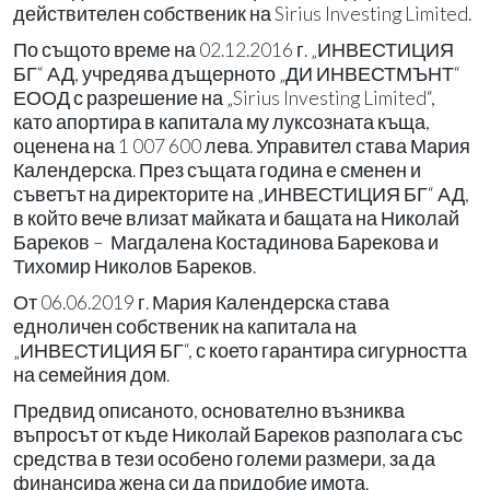
действителен собственик на Sirius Investing Limited.
По същото време на 02.12.2016 г. „ИНВЕСТИЦИЯ
БГ“ АД, учредява дъщерното „ДИ ИНВЕСТМЪНТ“
ЕООД с разрешение на „Sirius Investing Limited“,
като апортира в капитала му луксозната къща,
оценена на 1 007 600 лева. Управител става Мария
Календерска. През същата година е сменен и
съветът на директорите на „ИНВЕСТИЦИЯ БГ“ АД,
в който вече влизат майката и бащата на Николай
Бареков – Магдалена Костадинова Барекова и
Тихомир Николов Бареков.
От 06.06.2019 г. Мария Календерска става
едноличен собственик на капитала на
„ИНВЕСТИЦИЯ БГ“, с което гарантира сигурността
на семейния дом.
Предвид описаното, основателно възниква
въпросът от къде Николай Бареков разполага със
средства в тези особено големи размери, за да
финансира жена си да придобие имота.