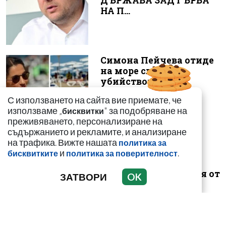
ДЪРЖАВА ЗАД ГЪРБА
НА П...
Симона Пейчева отиде
на море след
убийството на
любимия й Владо
С използването на сайта вие приемате, че
Загато...
използваме „
" за подобряване на
бисквитки
преживяването, персонализиране на
съдържанието и рекламите, и анализиране
на трафика. Вижте нашата
политика за
Николай Гълъбов за
и
.
бисквитките
политика за поверителност
скандала в Банско:
Словесна провокация от
ЗАТВОРИ
OK
деца не о...