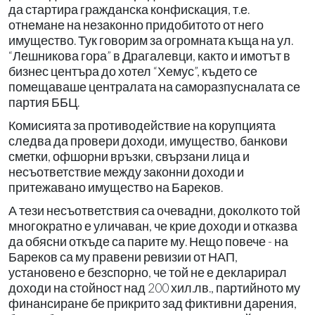
да стартира гражданска конфискация, т.е.
отнемане на незаконно придобитото от него
имущество. Тук говорим за огромната къща на ул.
“Лешникова гора” в Драгалевци, както и имотът в
бизнес центъра до хотел “Хемус”, където се
помещаваше централата на саморазпусналата се
партия ББЦ.
Комисията за противодействие на корупцията
следва да провери доходи, имущество, банкови
сметки, офшорни връзки, свързани лица и
несъответствие между законни доходи и
притежавано имущество на Бареков.
А тези несъответствия са очевадни, доколкото той
многократно е уличаван, че крие доходи и отказва
да обясни откъде са парите му. Нещо повече - на
Бареков са му правени ревизии от НАП,
установено е безспорно, че той не е декларирал
доходи на стойност над 200 хил.лв., партийното му
финансиране бе прикрито зад фиктивни дарения,