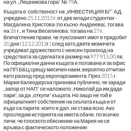
на ул. „Лешникова гора“ № 79А.
Къщата е собственост на „ИНВЕСТИЦИЯ БГ“ АД,
учредено 25.11.2013 г. от две млади студентки –
Магдалина Христова (по късно-Андреева), тогава
на 26 г., и Тина Веселинова, тогава на 27 г.
Впечатление прави, че луксозният имот е придобит
20 дни (12.12.2013г.) след като двете момичета
учредяват дружеството с неясен произход на
средствата за сделката в размер на 977 915.00 лв.
По официални данни къщата е ползвана и за офис
на ПП ББЦ срещу месечен наем, вероятно отчитан
като разход пред европарламента. През 2015 г.
Мария Календерска признава публично, че заради
„запор от НАП“ се наложило „Николай да им даде
пари“, за да „откупи“ къщата. Но защо не той е
официалният собственик на скъпата къща и от
къде са парите, които е дал, не става ясно. Ако
проследим историята на имота обаче, по всичко
личи, че плоското обяснение на Мария не се
връзва с фактическото положение: