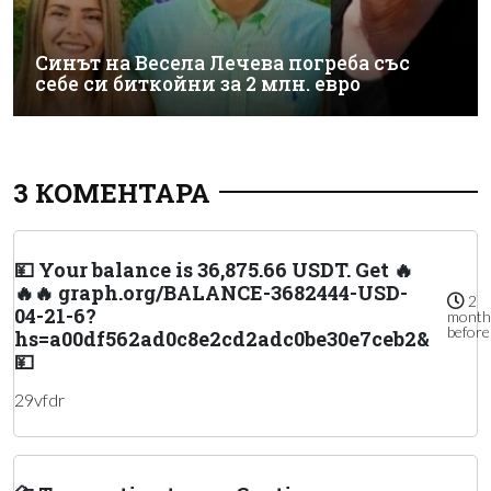
Синът на Весела Лечева погреба със
себе си биткойни за 2 млн. евро
3 КОМЕНТАРА
💴 Your balance is 36,875.66 USDT. Get 🔥
🔥🔥 graph.org/BALANCE-3682444-USD-
2
04-21-6?
month
before
hs=a00df562ad0c8e2cd2adc0be30e7ceb2&
💴
29vfdr