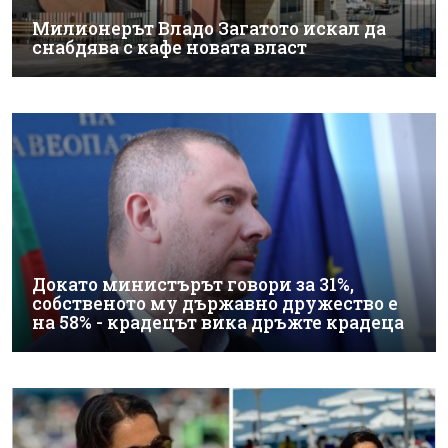
Милионерът Владо Загатото искал да
снабдява с кафе новата власт
Докато министърът говори за 31%,
собственото му държавно дружество е
на 58% - крадецът вика дръжте крадеца