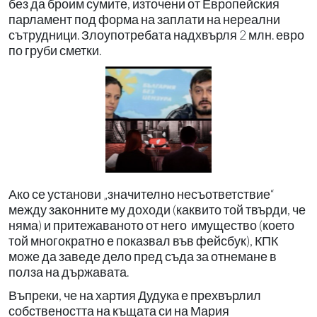
без да броим сумите, източени от Европейския
парламент под форма на заплати на нереални
сътрудници. Злоупотребата надхвърля 2 млн. евро
по груби сметки.
Ако се установи „значително несъответствие“
между законните му доходи (каквито той твърди, че
няма) и притежаваното от него имущество (което
той многократно е показвал във фейсбук), КПК
може да заведе дело пред съда за отнемане в
полза на държавата.
Въпреки, че на хартия Дудука е прехвърлил
собствеността на къщата си на Мария