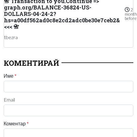
📇 Transaction to you.Continue =>
graph.org/BALANCE-36824-US-
2
DOLLARS-04-24-2?
month
before
hs=a00df562ad0c8e2cd2adc0be30e7ceb2&
<<< 📇
tbezra
КОМЕНТИРАЙ
Име
*
Email
Коментар
*