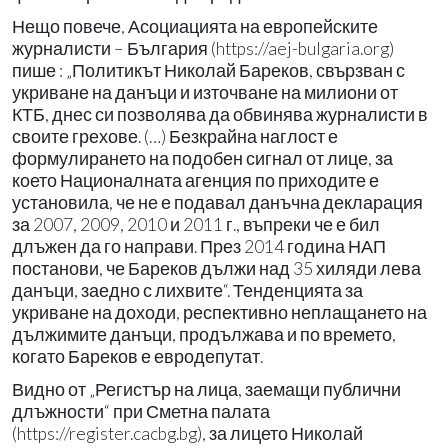
Нещо повече, Асоциацията на европейските
журналисти – България (https://aej-bulgaria.org)
пише : „Политикът Николай Бареков, свързван с
укриване на данъци и източване на милиони от
КТБ, днес си позволява да обвинява журналисти в
своите грехове. (…) Безкрайна наглост е
формулирането на подобен сигнал от лице, за
което Националната агенция по приходите е
установила, че не е подавал данъчна декларация
за 2007, 2009, 2010 и 2011 г., въпреки че е бил
длъжен да го направи. През 2014 година НАП
постанови, че Бареков дължи над 35 хиляди лева
данъци, заедно с лихвите“. Тенденцията за
укриване на доходи, респективно неплащането на
дължимите данъци, продължава и по времето,
когато Бареков е евродепутат.
Видно от „Регистър на лица, заемащи публични
длъжности“ при Сметна палата
(https://register.cacbg.bg), за лицето Николай