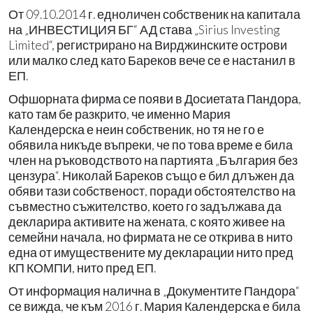
От 09.10.2014 г. едноличен собственик на капитала
на „ИНВЕСТИЦИЯ БГ“ АД става „Sirius Investing
Limited“, регистрирано на Вирджинските острови
или малко след като Бареков вече се е настанил в
ЕП.
Офшорната фирма се появи в Досиетата Пандора,
като там бе разкрито, че именно Мария
Календерска е неин собственик, но тя не го е
обявила никъде въпреки, че по това време е била
член на ръководството на партията „България без
цензура“. Николай Бареков също е бил длъжен да
обяви тази собственост, поради обстоятелство на
съвместно съжителство, което го задължава да
декларира активите на жената, с която живее на
семейни начала, но фирмата не се открива в нито
една от имуществените му декларации нито пред
КП КОМПИ, нито пред ЕП.
От информация налична в „Документите Пандора“
се вижда, че към 2016 г. Мария Календерска е била