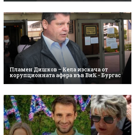
Пламен Дишков – Кела изскача от
корупционната афера във ВиК - Бургас