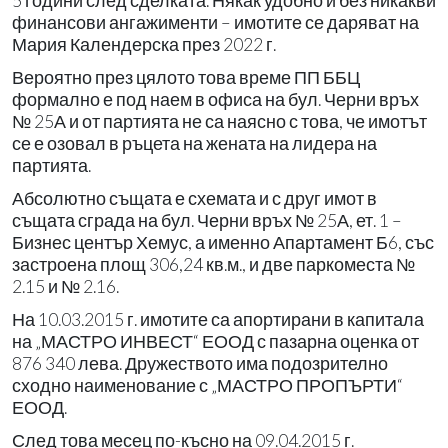
5 години след сделката. Някак удобно и без никакви
финансови ангажименти – имотите се даряват на
Мария Календерска през 2022 г.
Вероятно през цялото това време ПП ББЦ
формално е под наем в офиса на бул. Черни връх
№ 25А и от партията не са наясно с това, че имотът
се е озовал в ръцета на жената на лидера на
партията.
Абсолютно същата е схемата и с друг имот в
същата сграда на бул. Черни връх № 25А, ет. 1 –
Бизнес център Хемус, а именно Апартамент Б6, със
застроена площ 306,24 кв.м., и две паркоместа №
2.15 и № 2.16.
На 10.03.2015 г. имотите са апортирани в капитала
на „МАСТРО ИНВЕСТ“ ЕООД с пазарна оценка от
876 340 лева. Дружеството има подозрително
сходно наименование с „МАСТРО ПРОПЪРТИ“
ЕООД.
След това месец по-късно на 09.04.2015 г.