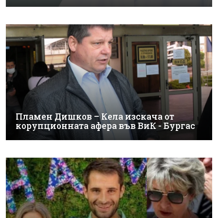
Пламен Дишков – Кела изскача от
корупционната афера във ВиК - Бургас