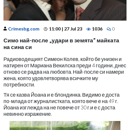
Crimesbg.com
11:00 | 27 Jul 23
1036
0
Симо най-после „удари в земята” майката
на сина си
Радиоводещият Симеон Колев, който бе унизен и
натирен от Мариана Векилска преди 4 години, днес
отново се радва на любовта. Най-после си намери
жена, която удовлетворява всичките му
потребности.
Тя се казва Йоана и е блондинка. Видимо е доста
по-млада от журналистката, която вече е на 49 г.
Йоана изглежда на не повече от 30 г.и е с доста
невинно изражение.