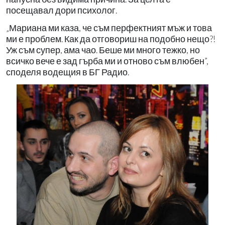
посещавал дори психолог.
„Мариана ми каза, че съм перфектният мъж и това
ми е проблем. Как да отговориш на подобно нещо?!
Уж съм супер, ама чао. Беше ми много тежко, но
всичко вече е зад гърба ми и отново съм влюбен”,
споделя водещия в БГ Радио.