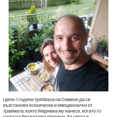
Цели 4 години трябваха на Симеон да се
възстанови психически и емоционално от
травмата, която Мариана му нанесе, когато го
напусна без видима причина. За целта е