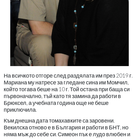
На всичкото отгоре след раздялата им през 2019 г.
Мариана му натресе за гледане сина им Момчил,
който тогава беше на 10 г. Той остана при баща си
първоначално, тъй като тя замина да работи в
Брюксел, а учебната година още не беше
приключила.
Към днешна дата томахавките са заровени.
Векилска отново е в България и работи в БНТ, но
няма мъж до себе си. Симеон пък е лудо влюбен и