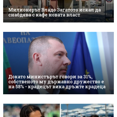
Милионерът Владо Загатото искал да
снабдява с кафе новата власт
Докато министърът говори за 31%,
собственото му държавно дружество е
на 58% - крадецът вика дръжте крадеца