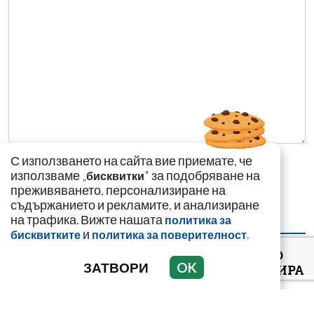
С използването на сайта вие приемате, че
използваме „
" за подобряване на
бисквитки
преживяването, персонализиране на
съдържанието и рекламите, и анализиране
на трафика. Вижте нашата
политика за
НАЙ-ЧЕТЕНИ
НАЙ-КОМЕНТИРАНИ
и
.
бисквитките
политика за поверителност
ВИЖТЕ КАК ИВАЙЛО
ЗАТВОРИ
OK
ФИЛИПОВ КОНТРОЛИРА
ДИГИТАЛНАТА
ДЪРЖАВА ЗАД ГЪРБА