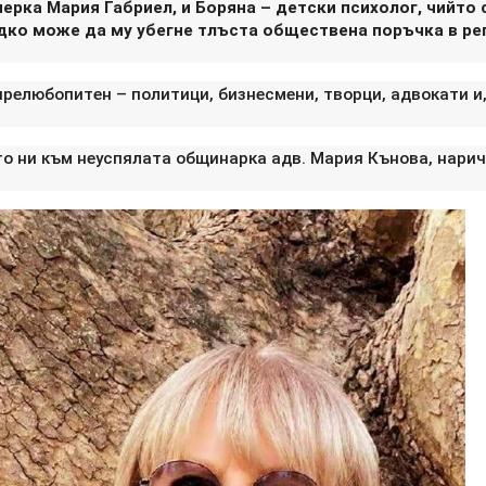
рка Мария Габриел, и Боряна – детски психолог, чийто 
дко може да му убегне тлъста обществена поръчка в ре
релюбопитен – политици, бизнесмени, творци, адвокати и
о ни към неуспялата общинарка адв. Мария Кънова, нарич