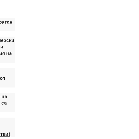
ряган
иерски
ен
ия на
 от
 на
 са
тки!