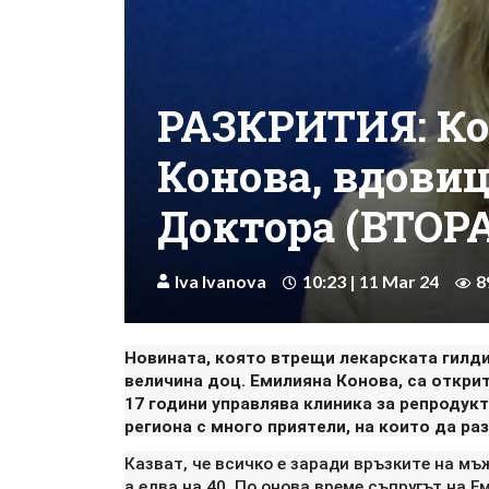
РАЗКРИТИЯ: Ко
Конова, вдови
Доктора (ВТОР
Iva Ivanova
10:23 | 11 Mar 24
8
Новината, която втрещи лекарската гилди
величина доц. Емилияна Конова, са откри
17 години управлява клиника за репродукт
региона с много приятели, на които да раз
Казват, че всичко е заради връзките на мъ
а едва на 40. По онова време съпругът на 