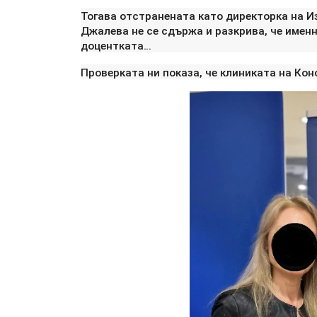
Тогава отстранената като директорка на И
Джалева не се сдържа и разкрива, че именн
доцентката…
Проверката ни показа, че клиниката на Коно