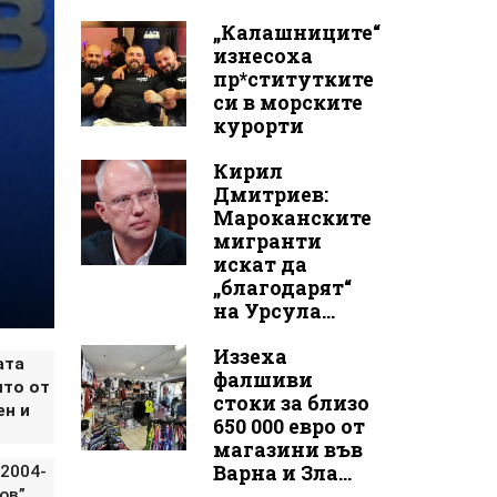
„Калашниците“
изнесоха
пр*ститутките
си в морските
курорти
Кирил
Дмитриев:
Мароканските
мигранти
искат да
„благодарят“
на Урсула...
Иззеха
ата
фалшиви
ято от
стоки за близо
ен и
650 000 евро от
магазини във
Варна и Зла...
 2004-
ов”