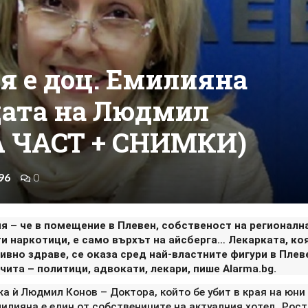
я е доц. Емилияна
цата на Людмил
А ЧАСТ + СНИМКИ)
96
0
я – че в помещение в Плевен, собственост на регионалн
ти наркотици, е само върхът на айсберга… Лекарката, ко
ивно здраве, се оказа сред най-властните фигури в Плев
чита – политици, адвокати, лекари, пише Alarma.bg.
жа ѝ Людмил Конов – Доктора, който бе убит в края на юни
Емилияна е един от собствениците на актуалния хотел „Рост