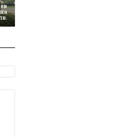
иев
 на
лв.