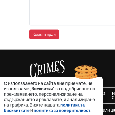
С използването на сайта вие приемате, че
използваме „
" за подобряване на
бисквитки
НОВИНИ
АНАЛИЗИ
ЗАБАВНО
И
преживяването, персонализиране на
С
съдържанието и рекламите, и анализиране
на трафика. Вижте нашата
политика за
и
.
Използването и публикуването на част или ц
бисквитките
политика за поверителност
разрешение е забранено.