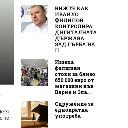
ВИЖТЕ КАК
ИВАЙЛО
ФИЛИПОВ
КОНТРОЛИРА
ДИГИТАЛНАТА
ДЪРЖАВА
ЗАД ГЪРБА НА
П...
Иззеха
фалшиви
стоки за близо
650 000 евро от
магазини във
Варна и Зла...
,
Сдружение за
еднократна
Петя
употреба
о не