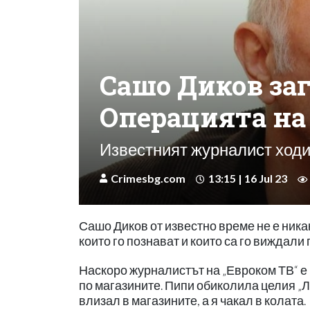
Сашо Диков заг
Операцията на 
Известният журналист ход
Crimesbg.com
13:15 | 16 Jul 23
Сашо Диков от известно време не е никак
които го познават и които са го виждали
Наскоро журналистът на „Евроком ТВ“ е
по магазините. Пипи обиколила целия „Л
влизал в магазините, а я чакал в колата.