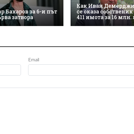
Как Иван Демердж
р Бахаров за 6-и път
се оказа собственик
ърва затвора
411 имота за 16 млн. 
Email