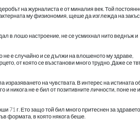
рдеробът на журналиста е от миналия век. Той постоянн
рактерната му физиономия, щеше да изглежда на закъс
дал в лошо настроение, не се усмихнал нито веднъж и
 не е случайно и се дължи на влошеното му здраве,
цето, от която се възстанови много трудно. Даже се тв
а изразяването на чувствата. В интерес на истината о
о и никога не е бил от позитивните личности, поне не 
и 71 г. Ето защо той бил много притеснен за здравето
във формата, в която някога беше.