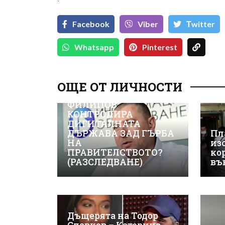
`
Facebook
Viber
Тwitter
Whatsapp
Pinterest
ОЩЕ ОТ ЛИЧНОСТИ
ВИЖТЕ КАК ИВАЙЛО
ФИЛИПОВ
КОНТРОЛИРА
ДИГИТАЛНАТА
ДЪРЖАВА ЗАД ГЪРБА
Пл
НА
из
ПРАВИТЕЛСТВОТО?
ко
(РАЗСЛЕДВАНЕ)
въ
Дъщерята на Тодор