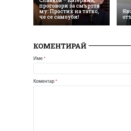
Славков – Катерина,
проговори за смъртта
му: Простих на татко,
Яво
че се самоуби!
от
КОМЕНТИРАЙ
Име
*
Коментар
*