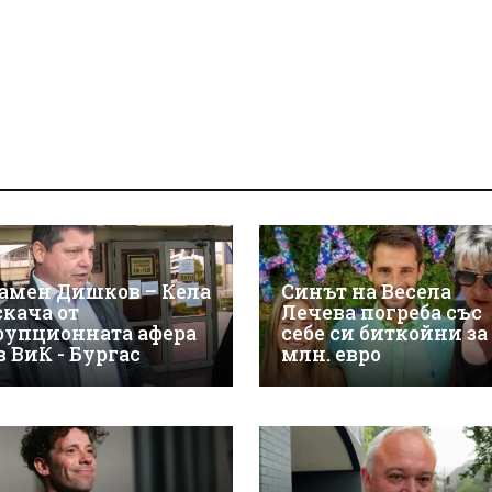
амен Дишков – Кела
Синът на Весела
скача от
Лечева погреба със
рупционната афера
себе си биткойни за
в ВиК - Бургас
млн. евро