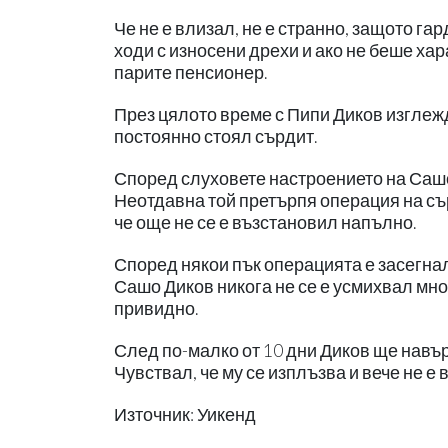
Че не е влизал, не е странно, защото га
ходи с износени дрехи и ако не беше ха
парите пенсионер.
През цялото време с Пипи Диков изглеж
постоянно стоял сърдит.
Според слуховете настроението на Сашо
Неотдавна той претърпя операция на сър
че още не се е възстановил напълно.
Според някои пък операцията е засегнал
Сашо Диков никога не се е усмихвал мног
привидно.
След по-малко от 10 дни Диков ще навърш
Чувствал, че му се изплъзва и вече не е 
Източник: Уикенд