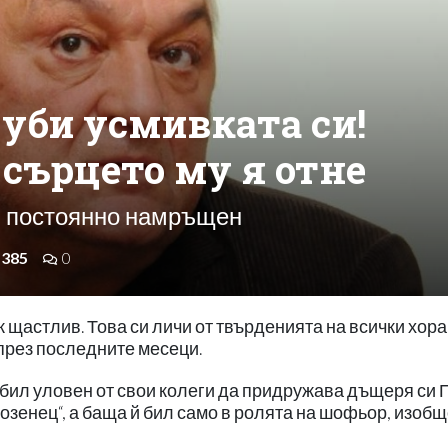
уби усмивката си!
сърцето му я отне
и постоянно намръщен
385
0
 щастлив. Това си личи от твърденията на всички хора
 през последните месеци.
 бил уловен от свои колеги да придружава дъщеря си 
озенец“, а баща й бил само в ролята на шофьор, изобщ