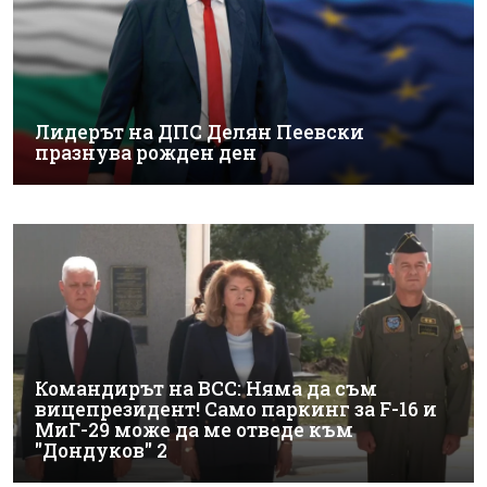
Лидерът на ДПС Делян Пеевски
празнува рожден ден
Командирът на ВСС: Няма да съм
вицепрезидент! Само паркинг за F-16 и
МиГ-29 може да ме отведе към
"Дондуков" 2