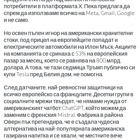
потребители в платформата Х. Пека предлага да
спрем да използваме всичко на Meta, Gmail, Google
и не само.
Но освен пълен игнор на американски хранителни
стоки, под прицел на европейците попадат и
електрическите автомобили на Илон Мъск. Акциите
на компанията се сринаха с 53% на европейския
пазар за месец, което се равнява на 800 млрд.
долара. А това, че тази седмица Тръмп публично си
купи Tesla пред Белия дом, не помогна.
След датчаните, най-ревностни защитници на
всичко европейско са французите. Десетки групи в
социалните мрежи твърдят, че нямаме нужда от
американският чатбот ChatGPT, който можем да
заменим с френския Mistral. Фабрика в района
Оверн пък претендира, че е създала чудесна
алтернатива на най-популярната американска
газирана напитка и се хвали, че местните вече