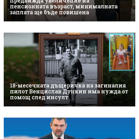
предвижда увеличение на
пенсионната възраст, минималната
заплата ще бъде повишена
18-месечната дъщеричка на загиналия
пилот Венцислав Дункин има нужда от
помощ след инсулт