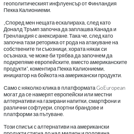
геополитическият инфлуенсър от Финландия
Пекка Калиониеми.
„Според мен нещата ескалираха, след като
Доналд Тръмп започна да заплашва Канада и
Гренландия с анексиране. Така че, след като
започна тази реторика от рода на атакуване на
собствените ти съюзници, хората някак си
осъзнаха, че може би трябва да започнем да
подкрепяме европейските, вместо американските
продукти", коментира Пекка Калиониеми,
инициатор на бойкота на американски продукти.
Само с няколко клика в платформата GoEuropean
могат да се намерят европейски или местни
алтернативи на газирани напитки, смартфони и
различни софтуери, спортни брандове и
платформи за пътуване.
Този списък с алтернативи на американски
продукти стигна до над милион и половина