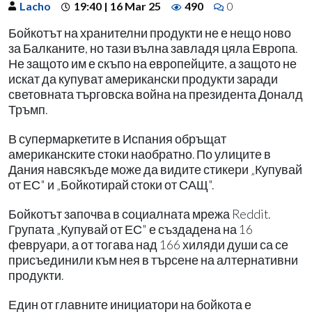
Lacho
19:40 | 16 Mar 25
490
0
Бойкотът на хранителни продукти не е нещо ново
за Балканите, но тази вълна завладя цяла Европа.
Не защото им е скъпо на европейците, а защото не
искат да купуват американски продукти заради
световната търговска война на президента Доналд
Тръмп.
В супермаркетите в Испания обръщат
американските стоки наобратно. По улиците в
Дания навсякъде може да видите стикери „Купувай
от ЕС" и „Бойкотирай стоки от САЩ".
Бойкотът започва в социалната мрежа Reddit.
Групата „Купувай от ЕС" е създадена на 16
февруари, а от тогава над 166 хиляди души са се
присъединили към нея в търсене на алтернативни
продукти.
Един от главните инициатори на бойкота е