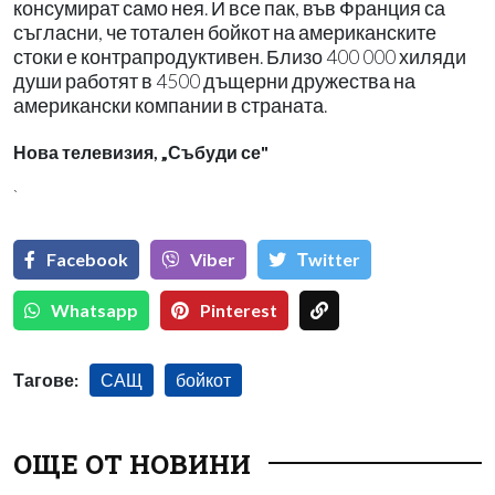
консумират само нея. И все пак, във Франция са
съгласни, че тотален бойкот на американските
стоки е контрапродуктивен. Близо 400 000 хиляди
души работят в 4500 дъщерни дружества на
американски компании в страната.
Нова телевизия, „Събуди се"
`
Facebook
Viber
Тwitter
Whatsapp
Pinterest
Тагове:
САЩ
бойкот
ОЩЕ ОТ НОВИНИ