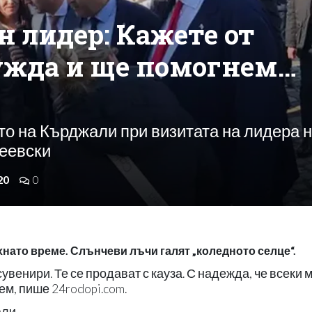
н лидер: Кажете от
ужда и ще помогнем…
то на Кърджали при визитата на лидера 
Пеевски
20
0
нато време. Слънчеви лъчи галят „коледното селце“.
увенири. Те се продават с кауза. С надежда, че всеки 
ем, пише 24rodopi.com.
ли.