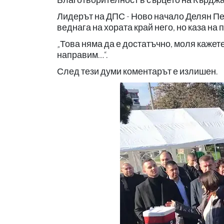
Лидерът на ДПС - Ново начало Делян Пее
веднага на хората край него, но каза на
„Това няма да е достатъчно, моля кажет
направим…“.
След тези думи коментарът е излишен.