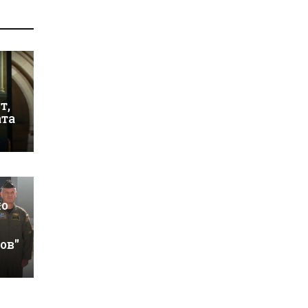
т,
та
мо
ов"