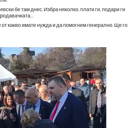
вски бе там днес. Избра няколко, плати ги, подари ги
 продавачката…
е от какво имате нужда и да помогнем генерално. Ще го