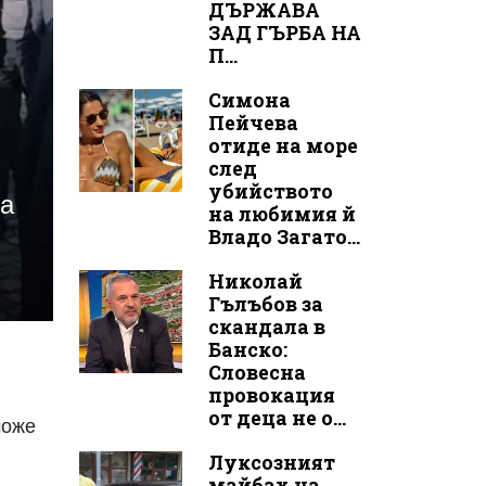
ДЪРЖАВА
ЗАД ГЪРБА НА
П...
Симона
Пейчева
отиде на море
след
убийството
на
на любимия й
Владо Загато...
Николай
Гълъбов за
скандала в
Банско:
Словесна
провокация
от деца не о...
може
Луксозният
майбах на