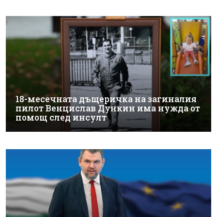
18-месечната дъщеричка на загиналия
пилот Венцислав Дункин има нужда от
помощ след инсулт