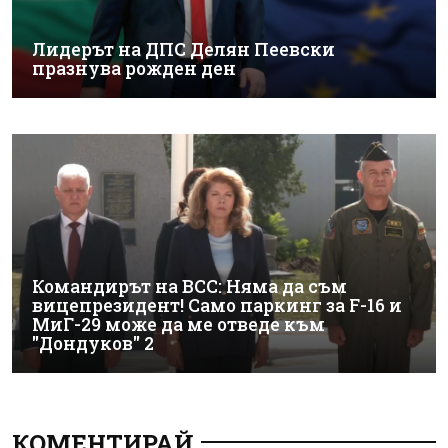
Лидерът на ДПС Делян Пеевски
празнува рожден ден
Командирът на ВСС: Няма да съм
вицепрезидент! Само паркинг за F-16 и
МиГ-29 може да ме отведе към
"Дондуков" 2
КОМЕНТИРАЙ