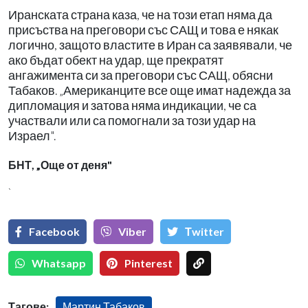
Иранската страна каза, че на този етап няма да
присъства на преговори със САЩ и това е някак
логично, защото властите в Иран са заявявали, че
ако бъдат обект на удар, ще прекратят
ангажимента си за преговори със САЩ, обясни
Табаков. „Американците все още имат надежда за
дипломация и затова няма индикации, че са
участвали или са помогнали за този удар на
Израел".
БНТ, „Още от деня"
`
Facebook
Viber
Тwitter
Whatsapp
Pinterest
Тагове:
Мартин Табаков