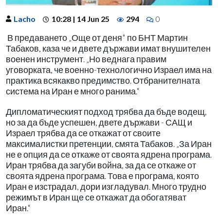
Lacho
10:28 | 14 Jun 25
294
0
В предаването „Още от деня" по БНТ Мартин
Табаков, каза че и двете държави имат внушителен
военен инструмент. „Но веднага правим
уговорката, че военно-технологично Израел има на
практика всякакво предимство. Отбранителната
система на Иран е много ранима."
Дипломатическият подход трябва да бъде водещ,
но за да бъде успешен, двете държави - САЩ и
Израел трябва да се откажат от своите
максималистки претенции, смята Табаков. „За Иран
не е опция да се откаже от своята ядрена програма.
Иран трябва да загуби война, за да се откаже от
своята ядрена програма. Това е програма, която
Иран е изстрадал, дори изгладувал. Много трудно
режимът в Иран ще се откажат да обогатяват
Иран."