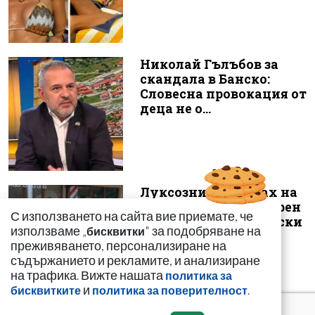
Николай Гълъбов за
скандала в Банско:
Словесна провокация от
деца не о...
Луксозният майбах на
Митьо Очите опожарен
С използването на сайта вие приемате, че
заради балони с райски
използваме „
" за подобряване на
бисквитки
газ
преживяването, персонализиране на
съдържанието и рекламите, и анализиране
на трафика. Вижте нашата
политика за
и
.
бисквитките
политика за поверителност