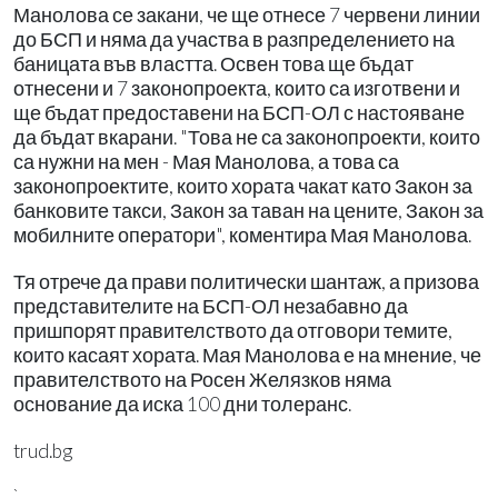
Манолова се закани, че ще отнесе 7 червени линии
до БСП и няма да участва в разпределението на
баницата във властта. Освен това ще бъдат
отнесени и 7 законопроекта, които са изготвени и
ще бъдат предоставени на БСП-ОЛ с настояване
да бъдат вкарани. "Това не са законопроекти, които
са нужни на мен - Мая Манолова, а това са
законопроектите, които хората чакат като Закон за
банковите такси, Закон за таван на цените, Закон за
мобилните оператори", коментира Мая Манолова.
Тя отрече да прави политически шантаж, а призова
представителите на БСП-ОЛ незабавно да
пришпорят правителството да отговори темите,
които касаят хората. Мая Манолова е на мнение, че
правителството на Росен Желязков няма
основание да иска 100 дни толеранс.
trud.bg
`