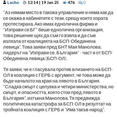
Lacho
12:14 | 19 Jan 25
476
0
"Аз нямам място в такова управление и няма как да
се окажа в кабинетите с тези, срещу които хората
протестираха. Ако имах еднолична фирма и
"Изправи се.БГ" беше еднолична организация,
това решение щях да съм го взела и да съм
излязла от коалицията на БСП-Обединена
левица". Това заяви пред БНТ Мая Манолова,
лидерът на "Изправи се, България" - част и от БСП-
Обединена левица (БСП-ОЛ).
Тя заяви, че е гласувала против влизането на БСП-
ОЛ в коалиция с ГЕРБ с аргумент, че това може да
бъде началото на края на лявото в България.
"Сладка смърт с целувка и четири министерства, но
смърт, е опасността, която стои пред лявото в
България", изтъкна Манолова. Тя предвижда
политическа катастрофа за БСП-ОЛ в резултат на
тройната коалиция с ГЕРБ и "Има такъв народ".