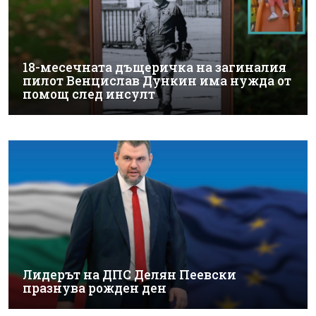
18-месечната дъщеричка на загиналия
пилот Венцислав Дункин има нужда от
помощ след инсулт
Лидерът на ДПС Делян Пеевски
празнува рожден ден