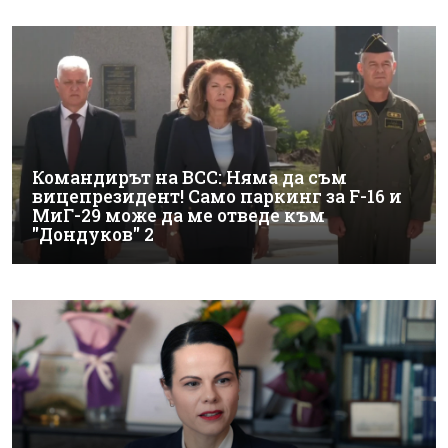
Командирът на ВСС: Няма да съм
вицепрезидент! Само паркинг за F-16 и
МиГ-29 може да ме отведе към
"Дондуков" 2