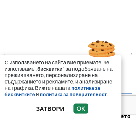
С използването на сайта вие приемате, че
използваме „
" за подобряване на
бисквитки
преживяването, персонализиране на
съдържанието и рекламите, и анализиране
на трафика. Вижте нашата
политика за
НАЙ-ЧЕТЕНИ
НАЙ-КОМЕНТИРАНИ
и
.
бисквитките
политика за поверителност
Цигани смениха
ЗАТВОРИ
OK
германците и
англичаните на морето