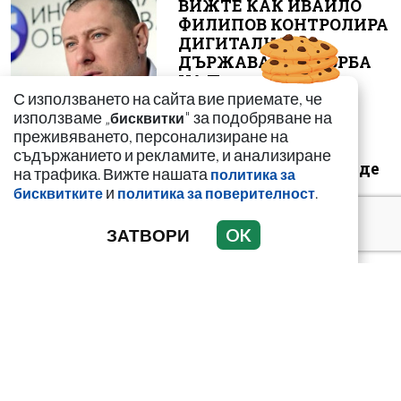
ВИЖТЕ КАК ИВАЙЛО
ФИЛИПОВ КОНТРОЛИРА
ДИГИТАЛНАТА
ДЪРЖАВА ЗАД ГЪРБА
НА П...
С използването на сайта вие приемате, че
използваме „
" за подобряване на
бисквитки
преживяването, персонализиране на
съдържанието и рекламите, и анализиране
Симона Пейчева отиде
на трафика. Вижте нашата
политика за
на море след
и
.
бисквитките
политика за поверителност
убийството на
любимия й Владо
ЗАТВОРИ
OK
Загато...
Луксозният майбах на
Митьо Очите опожарен
заради балони с райски
газ