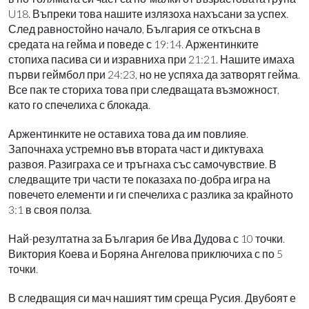
U18. Въпреки това нашите излязоха нахъсани за успех.
След равностойно начало, България се откъсна в
средата на гейма и поведе с 19:14. Аржентинките
стопиха пасива си и изравниха при 21:21. Нашите имаха
първи геймбол при 24:23, но не успяха да затворят гейма.
Все пак те сториха това при следващата възможност,
като го спечелиха с блокада.
Аржентинките не оставиха това да им повлияе.
Започнаха устремно във втората част и диктуваха
развоя. Разиграха се и тръгнаха със самочувствие. В
следващите три части те показаха по-добра игра на
повечето елементи и ги спечелиха с разлика за крайното
3:1 в своя полза.
Най-резултатна за България бе Ива Дудова с 10 точки.
Виктория Коева и Боряна Ангелова приключиха с по 5
точки.
В следващия си мач нашият тим среща Русия. Двубоят е