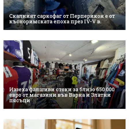
Скалният саркофаг от Перперикон е от
късноримската епоха през IV-V в.
Иззеха фалшиви стоки за близо 650 000
евро от магазини във Варна и Златни
пясъци