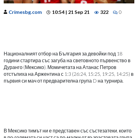
Crimesbg.com
10:54 | 21 Sep 21
322
0
Националният отбор на България за девойки под 18
години стартира със загуба на световното първенство в
Дуранго (Мексико). Момичетата на Атанас Петров
отстъпиха на Аржентина с 1:3 (26:24, 15:25, 19:25, 14:25) в
първия си мач от предварителна група D на турнира.
В Мексико тимът ни е представен със състезатеки, които
в по-голямата си част са по-малки от възрастовата група