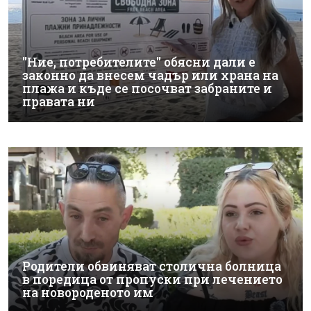
"Ние, потребителите" обясни дали е
законно да внесем чадър или храна на
плажа и къде се посочват забраните и
правата ни
Родители обвиняват столична болница
в поредица от пропуски при лечението
на новороденото им