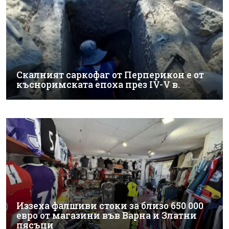
Скалният саркофаг от Перперикон е от
късноримската епоха през IV-V в.
Иззеха фалшиви стоки за близо 650 000
евро от магазини във Варна и Златни
пясъци