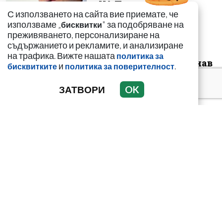
НА П...
С използването на сайта вие приемате, че
използваме „
" за подобряване на
бисквитки
преживяването, персонализиране на
съдържанието и рекламите, и анализиране
Инж. Иван Иванов:
на трафика. Вижте нашата
политика за
Ниските нива на Дунав
и
.
бисквитките
политика за поверителност
са последица от
климатичните п...
ЗАТВОРИ
OK
Николай Гълъбов за
скандала в Банско:
Словесна провокация от
деца не о...