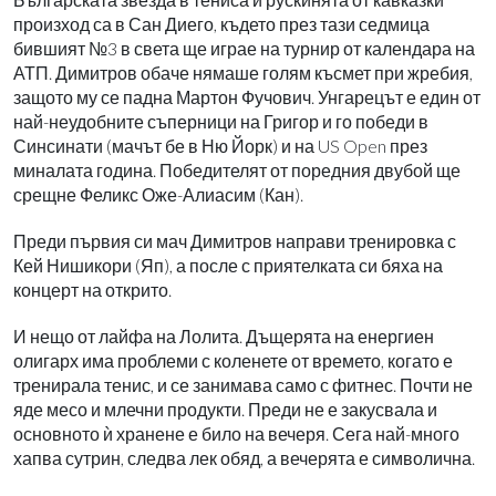
произход са в Сан Диего, където през тази седмица
бившият №3 в света ще играе на турнир от календара на
АТП. Димитров обаче нямаше голям късмет при жребия,
защото му се падна Мартон Фучович. Унгарецът е един от
най-неудобните съперници на Григор и го победи в
Синсинати (мачът бе в Ню Йорк) и на US Open през
миналата година. Победителят от поредния двубой ще
срещне Феликс Оже-Алиасим (Кан).
Преди първия си мач Димитров направи тренировка с
Кей Нишикори (Яп), а после с приятелката си бяха на
концерт на открито.
И нещо от лайфа на Лолита. Дъщерята на енергиен
олигарх има проблеми с коленете от времето, когато е
тренирала тенис, и се занимава само с фитнес. Почти не
яде месо и млечни продукти. Преди не е закусвала и
основното ѝ хранене е било на вечеря. Сега най-много
хапва сутрин, следва лек обяд, а вечерята е символична.