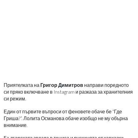
Приятелката на
Григор Димитров
направи поредното
си пряко включване в Instagram и разказа за хранителния
си режим.
Един от първите въпроси от феновете обаче бе “Где
Гриша?”. Лолита Османова обаче изобщо не му обърна
внимание.
Българската звезда в тениса и рускинята от кавказки