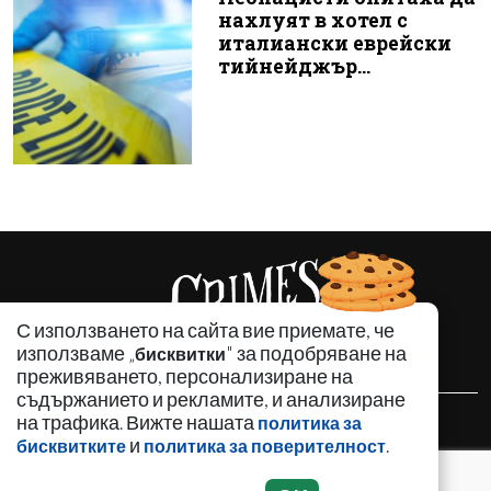
нахлуят в хотел с
италиански еврейски
тийнейджър...
С използването на сайта вие приемате, че
използваме „
" за подобряване на
бисквитки
преживяването, персонализиране на
съдържанието и рекламите, и анализиране
на трафика. Вижте нашата
политика за
НОВИНИ
и
.
бисквитките
политика за поверителност
АНАЛИЗИ
ЗАБАВНО