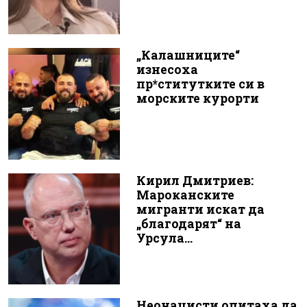
„Калашниците“
изнесоха
пр*ститутките си в
морските курорти
Кирил Дмитриев:
Мароканските
мигранти искат да
„благодарят“ на
Урсула...
Неонацисти опитаха да