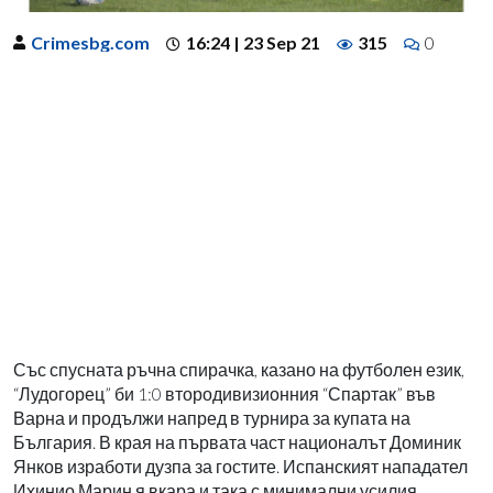
Crimesbg.com
16:24 | 23 Sep 21
315
0
Със спусната ръчна спирачка, казано на футболен език,
“Лудогорец” би 1:0 втородивизионния “Спартак” във
Варна и продължи напред в турнира за купата на
България. В края на първата част националът Доминик
Янков изработи дузпа за гостите. Испанският нападател
Ихинио Марин я вкара и така с минимални усилия