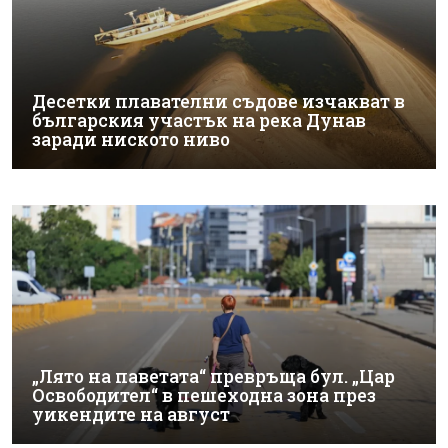
Десетки плавателни съдове изчакват в
българския участък на река Дунав
заради ниското ниво
„Лято на паветата“ превръща бул. „Цар
Освободител“ в пешеходна зона през
уикендите на август