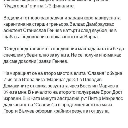
“Лудогорец” стигна 1/8-финалите.
Водилият отново разградчани заради коронавирусната
карантина на старши треньора Валдас Дамбраускас
асистент Станислав Генчев натърти след двубоя, че в
щаба са недоволни от показаното във Варна.
“След представянето в предишния мач задачата ни бе да
спечелим убедително за купата. Не се получи и няма как
да сме доволни”, заяви Генчев.
Намиращият се на второ място в елита “Славия” обърна
7-ия във Втора лига “Марица” до 3:1 в Пловдив.
Домакините откриха резултата чрез Веселин Марчев в
39-ата мин. В началото на второто полувреме Ерол Дост
изравни. В 60-ата минута австралиецът Питър Макрилос
даде аванс на “Славия”, а в продължението на мача
Георги Вълчев оформи крайния резултат от дузпа.