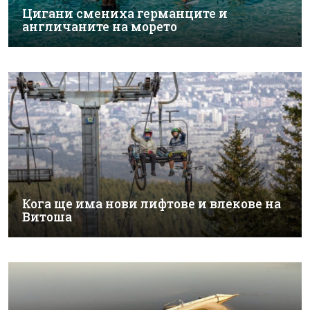
Цигани смениха германците и
англичаните на морето
Кога ще има нови лифтове и влекове на
Витоша