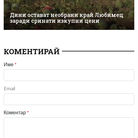
Дини остават необрани край Любимец
заради сринати изкупни цени
КОМЕНТИРАЙ
Име
*
Email
Коментар
*