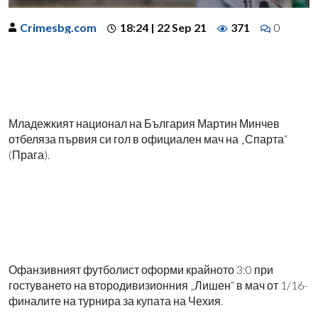
Crimesbg.com
18:24 | 22 Sep 21
371
0
Младежкият национал на България Мартин Минчев
отбеляза първия си гол в официален мач на „Спарта“
(Прага).
Офанзивният футболист оформи крайното 3:0 при
гостуването на втородивизионния „Лишен“ в мач от 1/16-
финалите на турнира за купата на Чехия.