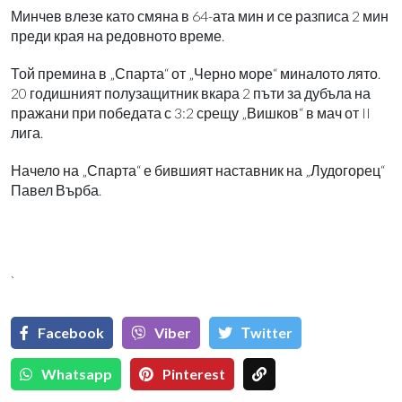
Минчев влезе като смяна в 64-ата мин и се разписа 2 мин
преди края на редовното време.
Той премина в „Спарта“ от „Черно море“ миналото лято.
20 годишният полузащитник вкара 2 пъти за дубъла на
пражани при победата с 3:2 срещу „Вишков“ в мач от II
лига.
Начело на „Спарта“ е бившият наставник на „Лудогорец“
Павел Върба.
`
Facebook
Viber
Тwitter
Whatsapp
Pinterest