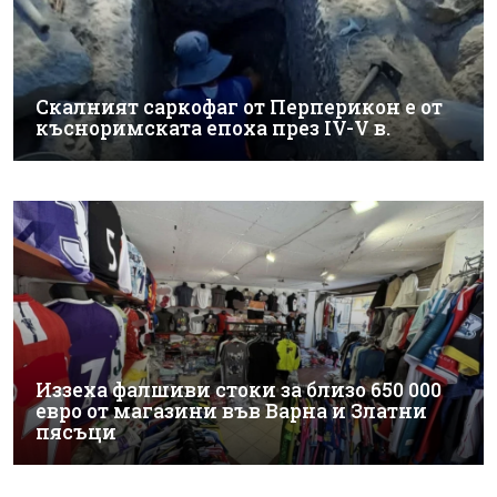
Скалният саркофаг от Перперикон е от
късноримската епоха през IV-V в.
Иззеха фалшиви стоки за близо 650 000
евро от магазини във Варна и Златни
пясъци