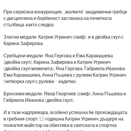
При сериозна конкуренция, „малките“ академични гребци
с дисциплина и борбеност застанаха на почетната
стълбица, както следва:
Златни медали: Катрин Угринич (скиф), и в двойка скул с
Карина Зафирова.
Сребърни медали: Яна Гергова и Ема Каракашева
(двойка скул), Карина Зафирова и Катрин Угринич
(двойка скул момичета), Яна Гергова, Габриела Иванова,
Ема Каракашева, Анна Пъшева с рулеви Катрин Угринич
(четворка скул с рулеви – кадетки).
Бронзови медали: Явор Георгиев (скиф), Анна Пъшева и
Габриела Иванова (двойка скул).
И в тази надпревара, особено успешна бе прохождащата
в гребния спорт 12-годишна Катрин Угринич, дъщеря на
познатия майстор на обектива в светската и спортна