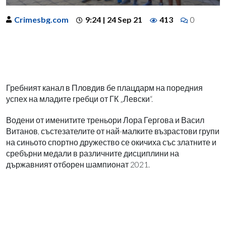
Crimesbg.com
9:24 | 24 Sep 21
413
0
Гребният канал в Пловдив бе плацдарм на поредния
успех на младите гребци от ГК „Левски“.
Водени от именитите треньори Лора Гергова и Васил
Витанов, състезателите от най-малките възрастови групи
на синьото спортно дружество се окичиха със златните и
сребърни медали в различните дисциплини на
държавният отборен шампионат 2021.