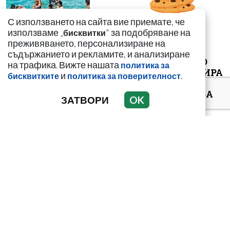
С използването на сайта вие приемате, че
използваме „
" за подобряване на
бисквитки
преживяването, персонализиране на
съдържанието и рекламите, и анализиране
ВИЖТЕ КАК ИВАЙЛО
на трафика. Вижте нашата
политика за
ФИЛИПОВ КОНТРОЛИРА
и
.
бисквитките
политика за поверителност
ДИГИТАЛНАТА
ДЪРЖАВА ЗАД ГЪРБА
ЗАТВОРИ
OK
НА П...
Иззеха фалшиви стоки
за близо 650 000 евро от
магазини във Варна и
Зла...