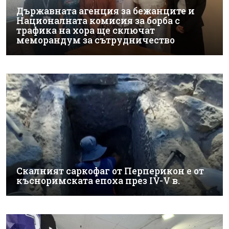
Държавната агенция за бежанците и
Националната комисия за борба с
трафика на хора ще сключат
меморандум за сътрудничество
Скалният саркофаг от Перперикон е от
късноримската епоха през IV-V в.