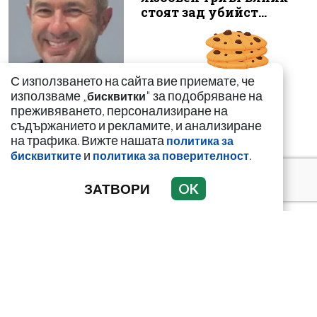
стоят зад убийст...
С използването на сайта вие приемате, че
използваме „
" за подобряване на
Случаят с Ива
бисквитки
преживяването, персонализиране на
Михайлова влиза в
съдържанието и рекламите, и анализиране
Народното събрание
на трафика. Вижте нашата
политика за
и
.
бисквитките
политика за поверителност
ЗАТВОРИ
OK
„Калашниците“
изнесоха
пр*ститутките си в
морските курорти