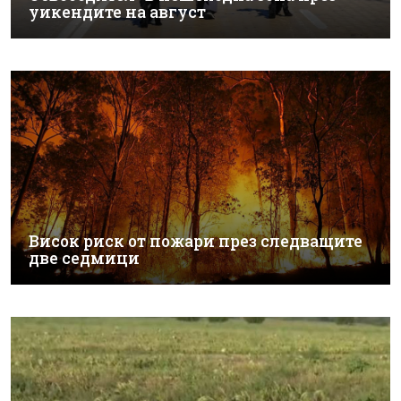
уикендите на август
Висок риск от пожари през следващите
две седмици