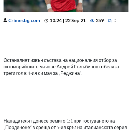
Crimesbg.com
10:24 | 22 Sep 21
259
0
Останалият извън състава на националния отбор за
октомврийските мачове Андрей Гълъбинов отбеляза
трети гол в 4-ия си мач за „Реджина“.
Нападателят донесе ремито 1:1 при гостуването на
„Порденоне“ в среща от 5-ия кръг на италианската серия