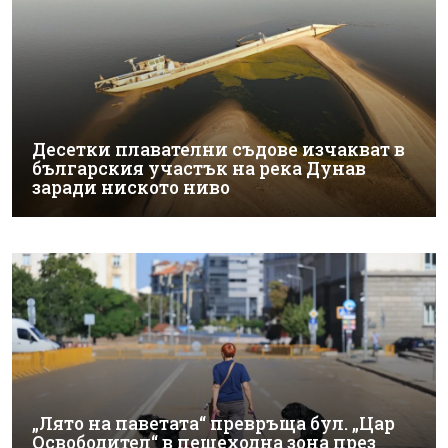
Десетки плавателни съдове изчакват в
българския участък на река Дунав
заради ниското ниво
„Лято на паветата“ превръща бул. „Цар
Освободител“ в пешеходна зона през