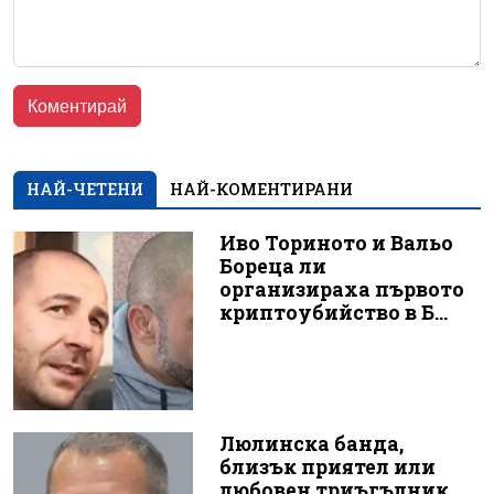
НАЙ-ЧЕТЕНИ
НАЙ-КОМЕНТИРАНИ
Иво Ториното и Вальо
Бореца ли
организираха първото
криптоубийство в Б...
Люлинска банда,
близък приятел или
любовен триъгълник