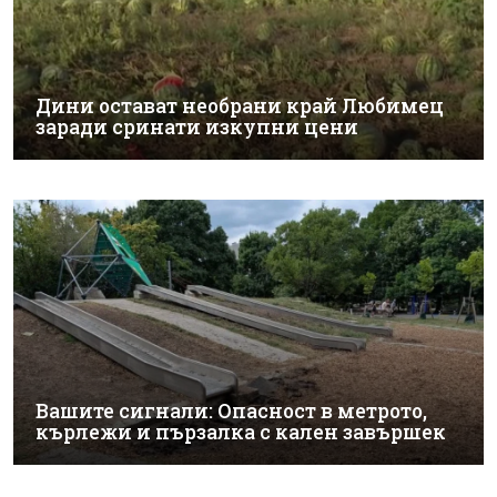
Дини остават необрани край Любимец
заради сринати изкупни цени
Вашите сигнали: Опасност в метрото,
кърлежи и пързалка с кален завършек