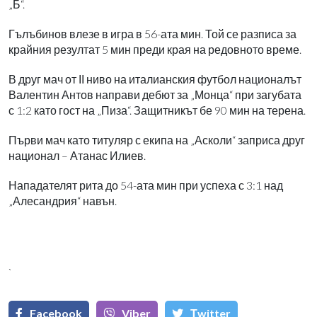
„Б“.
Гълъбинов влезе в игра в 56-ата мин. Той се разписа за
крайния резултат 5 мин преди края на редовното време.
В друг мач от ІІ ниво на италианския футбол националът
Валентин Антов направи дебют за „Монца“ при загубата
с 1:2 като гост на „Пиза“. Защитникът бе 90 мин на терена.
Първи мач като титуляр с екипа на „Асколи“ заприса друг
национал – Атанас Илиев.
Нападателят рита до 54-ата мин при успеха с 3:1 над
„Алесандрия“ навън.
`
Facebook
Viber
Тwitter