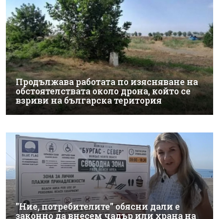
Продължава работата по изясняване на
обстоятелствата около дрона, който се
взриви на българска територия
"Ние, потребителите" обясни дали е
законно да внесем чадър или храна на