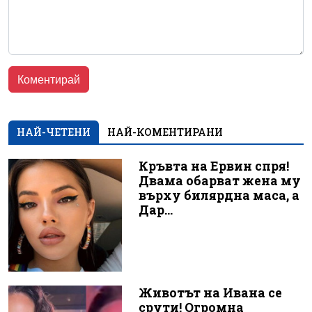
НАЙ-ЧЕТЕНИ
НАЙ-КОМЕНТИРАНИ
Кръвта на Ервин спря!
Двама обарват жена му
върху билярдна маса, а
Дар...
Животът на Ивана се
срути! Огромна