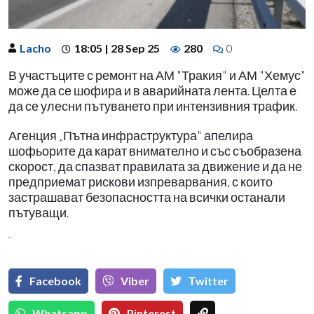
Lacho
18:05 | 28 Sep 25
280
0
В участъците с ремонт на АМ "Тракия" и АМ "Хемус"
може да се шофира и в аварийната лента. Целта е
да се улесни пътуването при интензивния трафик.
Агенция „Пътна инфраструктура" апелира
шофьорите да карат внимателно и със съобразена
скорост, да спазват правилата за движение и да не
предприемат рискови изпреварвания, с които
застрашават безопасността на всички останали
пътуващи.
`
Facebook
Viber
Тwitter
Whatsapp
Pinterest