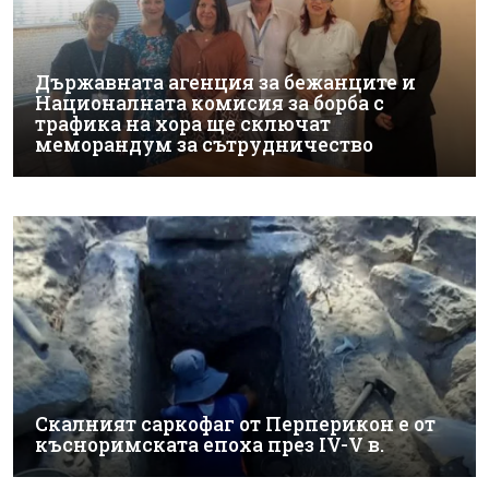
Държавната агенция за бежанците и
Националната комисия за борба с
трафика на хора ще сключат
меморандум за сътрудничество
Скалният саркофаг от Перперикон е от
късноримската епоха през IV-V в.