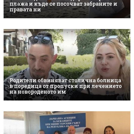
плажа и къде се посочват забраните и
правата ни
Родители обвиняват столична болница
в поредица от пропуски при лечението
на новороденото им