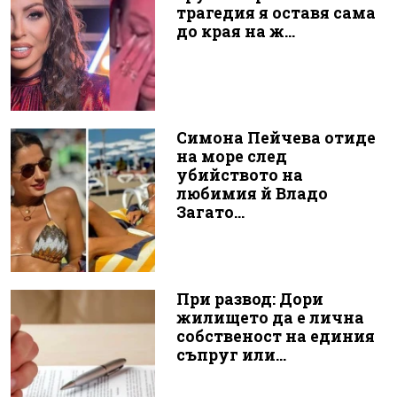
трагедия я оставя сама
до края на ж...
Симона Пейчева отиде
на море след
убийството на
любимия й Владо
Загато...
При развод: Дори
жилището да е лична
собственост на единия
съпруг или...