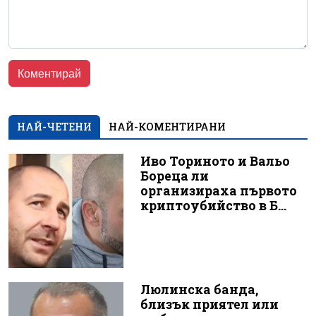
НАЙ-ЧЕТЕНИ
НАЙ-КОМЕНТИРАНИ
Иво Ториното и Вальо
Бореца ли
организираха първото
криптоубийство в Б...
Люлинска банда,
близък приятел или