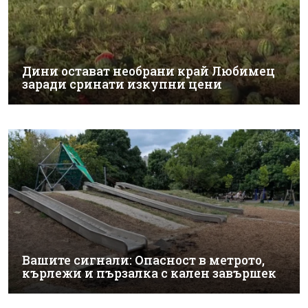
Дини остават необрани край Любимец
заради сринати изкупни цени
Вашите сигнали: Опасност в метрото,
кърлежи и пързалка с кален завършек