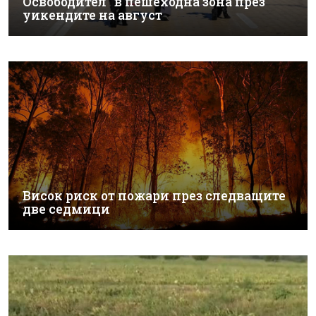
Освободител“ в пешеходна зона през
уикендите на август
Висок риск от пожари през следващите
две седмици