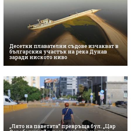
Десетки плавателни съдове изчакват в
българския участък на река Дунав
заради ниското ниво
„Лято на паветата“ превръща бул. „Цар