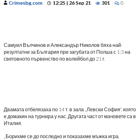
Crimesbg.com
12:25 | 26 Sep 21
301
0
Самуил Вълчинов и Александър Николов бяха най-
резултатни за България при загубата от Полша с 1:3 на
световното първенство по волейбол до 21 г.
Двамата отбелязаха по 14 т. в зала „Левски София“, която
е домакин на турнира у нас. Другата част от мачовете са в
Италия.
„Борихме се до последно и показахме мъжка игра,