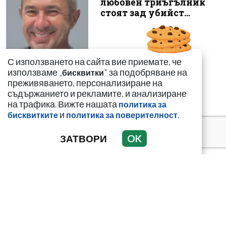
любовен триъгълник
стоят зад убийст...
С използването на сайта вие приемате, че
използваме „
" за подобряване на
Случаят с Ива
бисквитки
преживяването, персонализиране на
Михайлова влиза в
съдържанието и рекламите, и анализиране
Народното събрание
на трафика. Вижте нашата
политика за
и
.
бисквитките
политика за поверителност
ЗАТВОРИ
OK
„Калашниците“
изнесоха
пр*ститутките си в
морските курорти