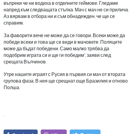
въпреки че ни водиха в отделните геймове. Гледаме
напред към следващата стъпка. Мач с мач не си прилича.
Аз вярвам в отбора ни и съм обнадежден, че ще се
справим.
За фаворити вече не може да се говори. Всеки може да
победи всеки и това ще се види в мачовете. Поляците
може да бъдат победени. Само малко трябва да
подобрим играта си и ще ги победим“, заяви след
срещата Вълчинов.
Утре нашите играят с Русия в първия си мач от втората
групова фаза. В нея ще срещнат още Бразилия и отново
Полша.
`