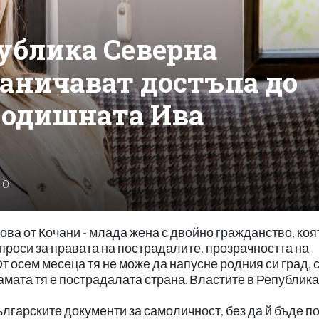
публика Северна
аничават достъпа до
-годишната Ива
0
ва от Кочани - млада жена с двойно гражданство, коя
ъпроси за правата на пострадалите, прозрачността на
т осем месеца тя не може да напусне родния си град, 
самата тя е пострадалата страна. Властите в Република
 българските документи за самоличност, без да й бъде