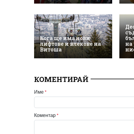
Де
съ
Кога ще има нови
бъ
лифтове и влекове на
на
Витоша
ни
КОМЕНТИРАЙ
Име
*
Коментар
*