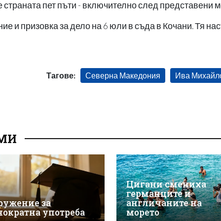
 страната пет пъти - включително след представени ме
е и призовка за дело на 6 юли в съда в Кочани. Тя н
Тагове:
Северна Македония
Ива Михайл
ЕМИ
Цигани смениха
германците и
ружение за
англичаните на
нократна употреба
морето