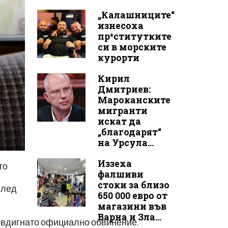
„Калашниците“
изнесоха
пр*ститутките
си в морските
курорти
Кирил
Дмитриев:
Мароканските
мигранти
искат да
„благодарят“
на Урсула...
Иззеха
то
фалшиви
стоки за близо
след
650 000 евро от
магазини във
Варна и Зла...
 повдигнато официално обвинение.