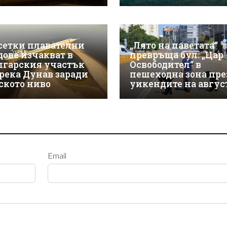
сетки плавателни
„Лято на паветата“
дове изчакват в
превръща бул. „Цар
лгарския участък
Освободител“ в
 река Дунав заради
пешеходна зона пре
ското ниво
уикендите на авгус
Email