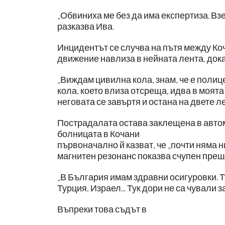
„Обвиниха ме без да има експертиза. Вз
разказва Ива.
Инцидентът се случва на пътя между Ко
движение навлиза в нейната лента, дока
„Виждам цивилна кола, знам, че е полиц
кола, което влиза отсреща, идва в моята 
неговата се завъртя и остана на двете лен
Пострадалата остава заклещена в автом
болницата в Кочани
първоначално й казват, че „почти няма 
магнитен резонанс показва счупен прешл
„В България имам здравни осигуровки. Ту
Турция, Израел... Тук дори не са чували з
Въпреки това съдът в