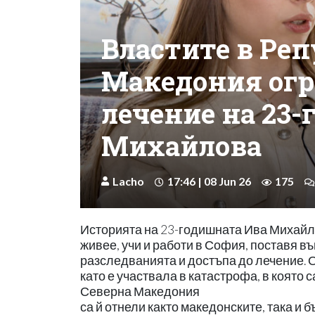
Властите в Ре
Македония огр
лечение на 23
Михайлова
Lacho
17:46 | 08 Jun 26
175
Историята на 23-годишната Ива Михайло
живее, учи и работи в София, поставя в
разследванията и достъпа до лечение. О
като е участвала в катастрофа, в която 
Северна Македония
са й отнели както македонските, така и