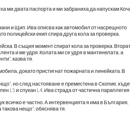
еха ми двата паспорта и ми забраниха да напускам Коча
чани и Щип. Ива описва как автомобил от насрещното
то полицейски екип спира друга кола за проверка.
ейска. В същия момент спират кола за проверка. Втора
лента и ме удря. Колата ми се удря в мантинелата, а
ти", казва тя.
обила, докато пристигнат пожарната и линейката. В
нищо", но след настояване е преместена в Скопие, къд
ен L5 и спукан L4. Ива страда от частична параплеги
к всичко е частно. А интервенцията я има в България,
а такова нещо", обяснява тя.