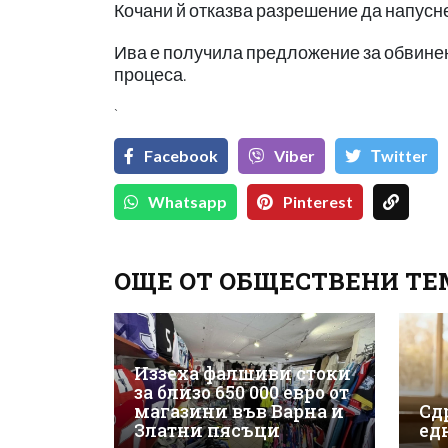
Кочани й отказва разрешение да напусне
Ива е получила предложение за обвинени
процеса.
`
Facebook
Viber
Тwitter
Whatsapp
Pinterest
ОЩЕ ОТ ОБЩЕСТВЕНИ Т
Иззеха фалшиви стоки
за близо 650 000 евро от
магазини във Варна и
Сд
Златни пясъци
ед