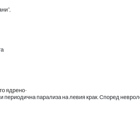
ни",
та
ето ядрено-
я и периодична парализа на левия крак. Според невро