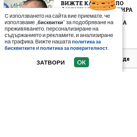
ВИЖТЕ КАК ИВАЙЛО
ФИЛИПОВ КОНТРОЛИРА
ДИГИТАЛНАТА
С използването на сайта вие приемате, че
ДЪРЖАВА ЗАД ГЪРБА
използваме „
" за подобряване на
бисквитки
НА П...
преживяването, персонализиране на
съдържанието и рекламите, и анализиране
на трафика. Вижте нашата
политика за
и
.
бисквитките
политика за поверителност
Симона Пейчева отиде
ЗАТВОРИ
OK
на море след
убийството на
любимия й Владо
Загато...
Инж. Иван Иванов:
Ниските нива на Дунав
са последица от
климатичните п...