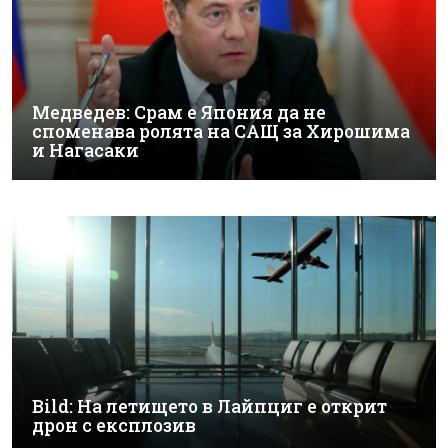
Медведев: Срам е Япония да не
споменава ролята на САЩ за Хирошима
и Нагасаки
Bild: На летището в Лайпциг е открит
дрон с експлозив