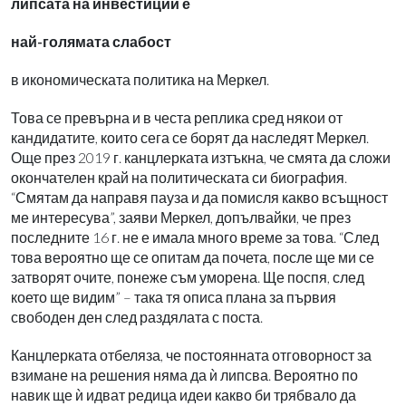
липсата на инвестиции е
най-голямата слабост
в икономическата политика на Меркел.
Това се превърна и в честа реплика сред някои от
кандидатите, които сега се борят да наследят Меркел.
Още през 2019 г. канцлерката изтъкна, че смята да сложи
окончателен край на политическата си биография.
“Смятам да направя пауза и да помисля какво всъщност
ме интересува”, заяви Меркел, допълвайки, че през
последните 16 г. не е имала много време за това. “След
това вероятно ще се опитам да почета, после ще ми се
затворят очите, понеже съм уморена. Ще поспя, след
което ще видим” – така тя описа плана за първия
свободен ден след раздялата с поста.
Канцлерката отбеляза, че постоянната отговорност за
взимане на решения няма да ѝ липсва. Вероятно по
навик ще ѝ идват редица идеи какво би трябвало да