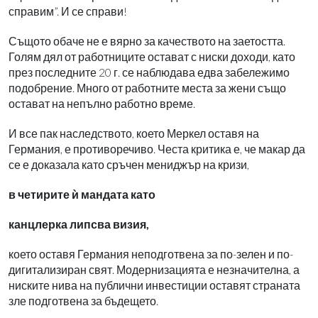
справим”. И се справи!
Същото обаче не е вярно за качеството на заетостта.
Голям дял от работниците остават с ниски доходи, като
през последните 20 г. се наблюдава едва забележимо
подобрение. Много от работните места за жени също
остават на непълно работно време.
И все пак наследството, което Меркел оставя на
Германия, е противоречиво. Честа критика е, че макар да
се е доказала като сръчен мениджър на кризи,
в четирите ѝ мандата като
канцлерка липсва визия,
което оставя Германия неподготвена за по-зелен и по-
дигитализиран свят. Модернизацията е незначителна, а
ниските нива на публични инвестиции оставят страната
зле подготвена за бъдещето.