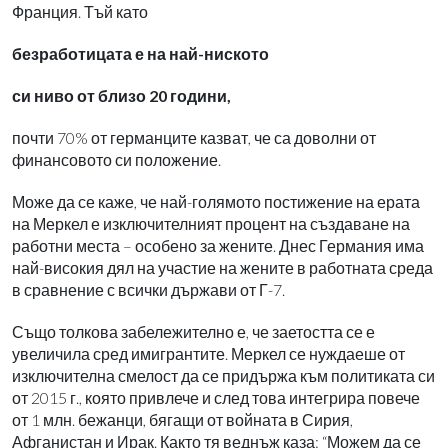
Франция. Тъй като
безработицата е на най-ниското
си ниво от близо 20 години,
почти 70% от германците казват, че са доволни от
финансовото си положение.
Може да се каже, че най-голямото постижение на ерата
на Меркел е изключителният процент на създаване на
работни места – особено за жените. Днес Германия има
най-високия дял на участие на жените в работната среда
в сравнение с всички държави от Г-7.
Също толкова забележително е, че заетостта се е
увеличила сред имигрантите. Меркел се нуждаеше от
изключителна смелост да се придържа към политиката си
от 2015 г., която привлече и след това интегрира повече
от 1 млн. бежанци, бягащи от войната в Сирия,
Афганистан и Ирак. Както тя веднъж каза: “Можем да се