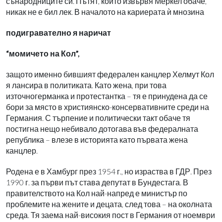
сънародниците си. Пътят, който извървя Меркел обаче,
никак не е бил лек. В началото на кариерата ѝ мнозина
подигравателно я наричат
“момичето на Кол”,
защото именно бившият федерален канцлер Хелмут Кол
я лансира в политиката. Като жена, при това
източногерманка и протестантка – тя е принудена да се
бори за място в християнско-консервативните среди на
Германия. С търпение и политически такт обаче тя
постигна нещо небивало дотогава във федералната
република – влезе в историята като първата жена
канцлер.
Родена е в Хамбург през 1954 г., но израства в ГДР. През
1990 г. за първи път става депутат в Бундестага. В
правителството на Кол най-напред е министър по
проблемите на жените и децата, след това – на околната
среда. Тя заема най-високия пост в Германия от ноември