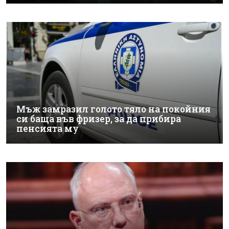
Мъж замразил голото тяло на покойния
си баща във фризер, за да прибира
пенсията му