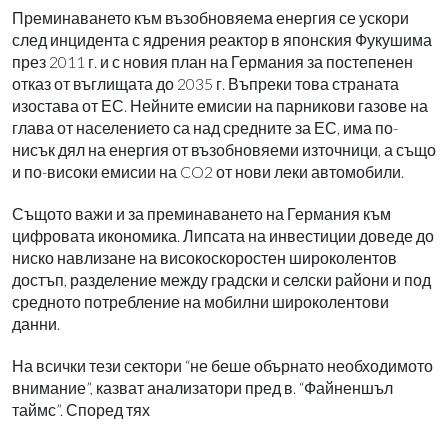
Преминаването към възобновяема енергия се ускори
след инцидента с ядрения реактор в японския Фукушима
през 2011 г. и с новия план на Германия за постепенен
отказ от въглищата до 2035 г. Въпреки това страната
изостава от ЕС. Нейните емисии на парникови газове на
глава от населението са над средните за ЕС, има по-
нисък дял на енергия от възобновяеми източници, а също
и по-високи емисии на CO2 от нови леки автомобили.
Същото важи и за преминаването на Германия към
цифровата икономика. Липсата на инвестиции доведе до
ниско навлизане на високоскоростен широколентов
достъп, разделение между градски и селски райони и под
средното потребление на мобилни широколентови
данни.
На всички тези сектори “не беше обърнато необходимото
внимание”, казват анализатори пред в. “Файненшъл
таймс”. Според тях