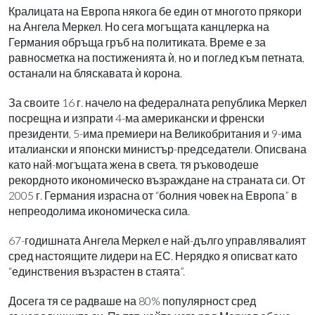
Кралицата на Европа някога бе един от многото прякори
на Ангела Меркел. Но сега могъщата канцлерка на
Германия обръща гръб на политиката. Време е за
равносметка на постиженията ѝ, но и поглед към петната,
останали на бляскавата ѝ корона.
За своите 16 г. начело на федералната република Меркел
посрещна и изпрати 4-ма американски и френски
президенти, 5-има премиери на Великобритания и 9-има
италиански и японски министър-председатели. Описвана
като най-могъщата жена в света, тя ръководеше
рекордното икономическо възраждане на страната си. От
2005 г. Германия израсна от “болния човек на Европа” в
непреодолима икономическа сила.
67-годишната Ангела Меркел е най-дълго управлявалият
сред настоящите лидери на ЕС. Нерядко я описват като
“единствения възрастен в стаята”.
Досега тя се радваше на 80% популярност сред