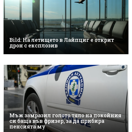
Bild: На летището в Лайпциг е открит
дрон с експлозив
Мъж замразил голото тяло на покойния
си баща във фризер, за да прибира
пенсията му