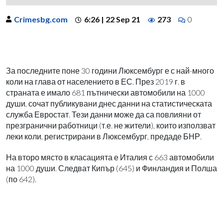
Crimesbg.com
6:26 | 22 Sep 21
273
0
За последните поне 30 години Люксембург е с най-много
коли на глава от населението в ЕС. През 2019 г. в
страната е имало 681 пътнически автомобили на 1000
души, сочат публикувани днес данни на статистическата
служба Евростат. Тези данни може да са повлияни от
презгранични работници (т.е. не жители), които използват
леки коли, регистрирани в Люксембург, предаде БНР.
На второ място в класацията е Италия с 663 автомобили
на 1000 души. Следват Кипър (645) и Финландия и Полша
(по 642).