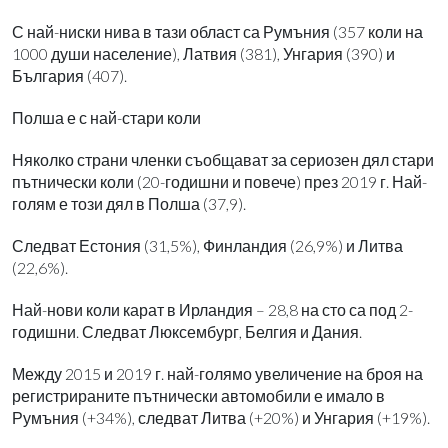
С най-ниски нива в тази област са Румъния (357 коли на
1000 души население), Латвия (381), Унгария (390) и
България (407).
Полша е с най-стари коли
Няколко страни членки съобщават за сериозен дял стари
пътнически коли (20-годишни и повече) през 2019 г. Най-
голям е този дял в Полша (37,9).
Следват Естония (31,5%), Финландия (26,9%) и Литва
(22,6%).
Най-нови коли карат в Ирландия – 28,8 на сто са под 2-
годишни. Следват Люксембург, Белгия и Дания.
Между 2015 и 2019 г. най-голямо увеличение на броя на
регистрираните пътнически автомобили е имало в
Румъния (+34%), следват Литва (+20%) и Унгария (+19%).