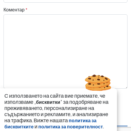
Коментар
*
С използването на сайта вие приемате, че
използваме „
" за подобряване на
бисквитки
преживяването, персонализиране на
съдържанието и рекламите, и анализиране
на трафика. Вижте нашата
политика за
НАЙ-ЧЕТЕНИ
НАЙ-КОМЕНТИРАНИ
и
.
бисквитките
политика за поверителност