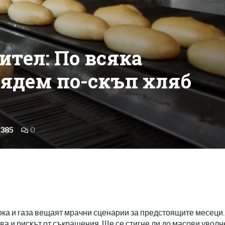
ител: По всяка
 ядем по-скъп хляб
385
0
тока и газа вещаят мрачни сценарии за предстоящите месеци.
ова и рискът от съкращения. Ще се стигне ли до масови уволн