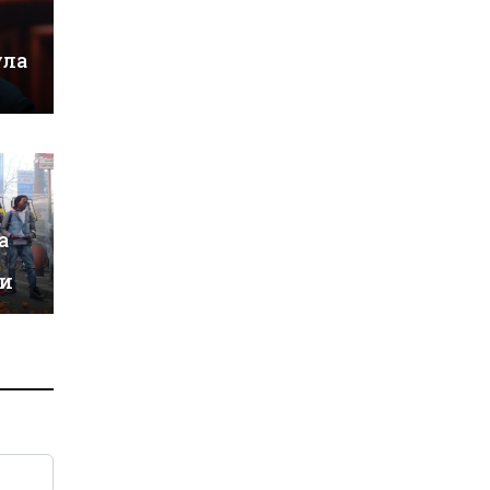
ула
а
си