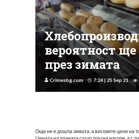
Хлебопроизвод
вероятност ще
през зимата
Crimesbg.com
7:24 | 25 Sep 21
Още не е дошла зимата, а високите цени на 
Цената на храната също тръгна нагоре, а с т