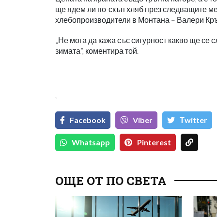
ще ядем ли по-скъп хляб през следващите м
хлебопроизводители в Монтана – Валери Кръ
„Не мога да кажа със сигурност какво ще се с
зимата”, коментира той.
`
Facebook
Viber
Тwitter
Whatsapp
Pinterest
ОЩЕ ОТ ПО СВЕТА