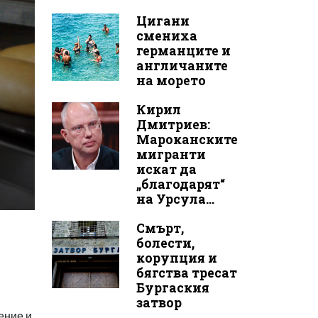
Цигани
смениха
германците и
англичаните
на морето
Кирил
Дмитриев:
Мароканските
мигранти
искат да
„благодарят“
на Урсула...
Смърт,
болести,
корупция и
бягства тресат
Бургаския
затвор
ение и