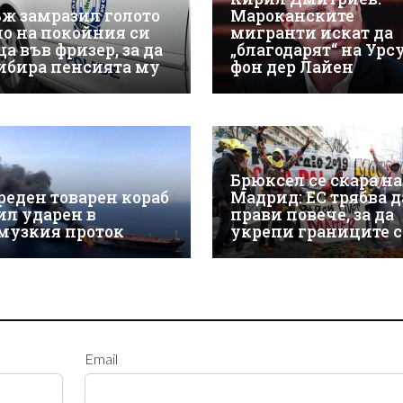
ж замразил голото
Мароканските
ло на покойния си
мигранти искат да
а във фризер, за да
„благодарят“ на Урс
ибира пенсията му
фон дер Лайен
Брюксел се скара на
реден товарен кораб
Мадрид: ЕС трябва д
бил ударен в
прави повече, за да
музкия проток
укрепи границите 
Email