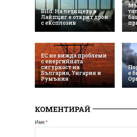
Мъ
Bild: На летището в
тя
Лайпциг е открит дрон
бащ
с експлозив
пр
ЕС не вижда проблеми
с енергийната
сигурност на
По
България, Унгария и
е 
Румъния
Ор
КОМЕНТИРАЙ
Име
*