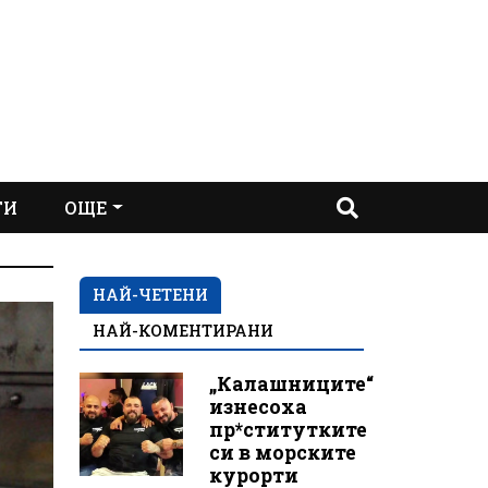
ТИ
ОЩЕ
НАЙ-ЧЕТЕНИ
НАЙ-КОМЕНТИРАНИ
„Калашниците“
изнесоха
пр*ститутките
си в морските
курорти