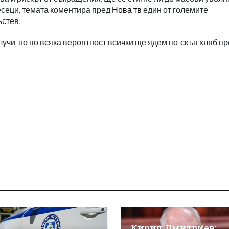
есеци, темата коментира пред
Нова тв
един от големите
стев.
лучи, но по всяка вероятност всички ще ядем по-скъп хляб пр
Кирил Дмитриев: