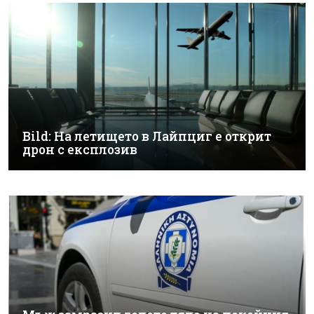
Bild: На летището в Лайпциг е открит
дрон с експлозив