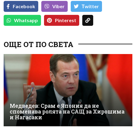
Facebook
Viber
Тwitter
Whatsapp
Pinterest
ОЩЕ ОТ ПО СВЕТА
Медведев: Срам е Япония да не
споменава ролята на САЩ за Хирошима
и Нагасаки