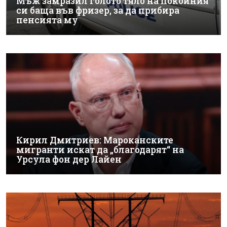
Мъж замразил голото тяло на покойния
си баща във фризер, за да прибира
пенсията му
Кирил Дмитриев: Мароканските
мигранти искат да „благодарят“ на
Урсула фон дер Лайен