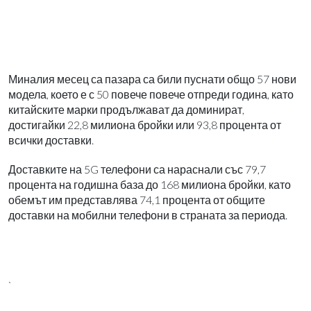
Миналия месец са пазара са били пуснати общо 57 нови
модела, което е с 50 повече повече отпреди година, като
китайските марки продължават да доминират,
достигайки 22,8 милиона бройки или 93,8 процента от
всички доставки.
Доставките на 5G телефони са нараснали със 79,7
процента на годишна база до 168 милиона бройки, като
обемът им представлява 74,1 процента от общите
доставки на мобилни телефони в страната за периода.
`