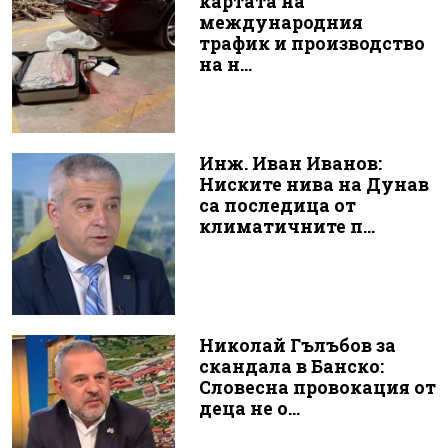
картата на
международния
трафик и производство
на н...
Инж. Иван Иванов:
Ниските нива на Дунав
са последица от
климатичните п...
Николай Гълъбов за
скандала в Банско:
Словесна провокация от
деца не о...