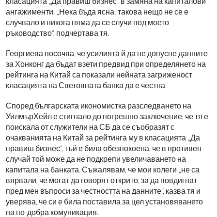
класацията „Да правиш бизнес“ в замяна на капиталови
ангажименти. „Нека бъда ясна: такова нещо не се е
случвало и никога няма да се случи под моето
ръководство“, подчертава тя.
Георгиева посочва, че усилията й да не допусне данните
за Хонконг да бъдат взети предвид при определянето на
рейтинга на Китай са показали нейната загриженост
класацията на Световната банка да е честна.
Според българската икономистка разследването на
УилмърХейл е стигнало до погрешно заключение, че тя е
поискала от служители на СБ да се съобразят с
очакванията на Китай за рейтинга му в класацията „Да
правиш бизнес“, тъй е била обезпокоена, че в противен
случай той може да не подкрепи увеличаването на
капитала на банката. Съжалявам, че мои колеги „не са
вярвали, че могат да говорят открито, за да повдигнат
пред мен въпроси за честността на данните“, казва тя и
уверява, че си е била поставила за цел установяването
на по-добра комуникация.