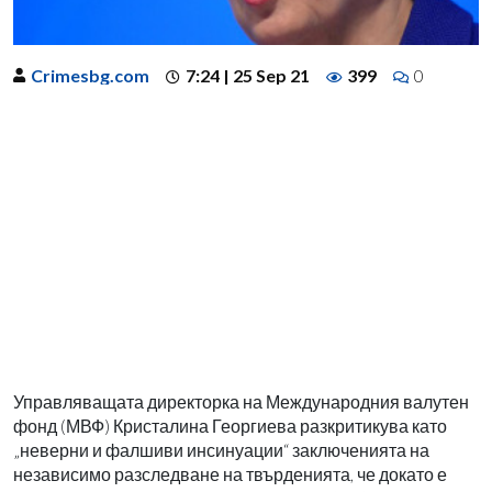
Crimesbg.com
7:24 | 25 Sep 21
399
0
Управляващата директорка на Международния валутен
фонд (МВФ) Кристалина Георгиева разкритикува като
„неверни и фалшиви инсинуации“ заключенията на
независимо разследване на твърденията, че докато е