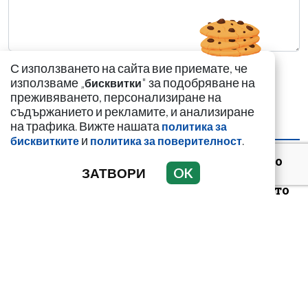
С използването на сайта вие приемате, че
използваме „
" за подобряване на
бисквитки
преживяването, персонализиране на
съдържанието и рекламите, и анализиране
на трафика. Вижте нашата
политика за
НАЙ-ЧЕТЕНИ
НАЙ-КОМЕНТИРАНИ
и
.
бисквитките
политика за поверителност
Иво Ториното и Вальо
ЗАТВОРИ
OK
Бореца ли
организираха първото
криптоубийство в Б...
Люлинска банда,
близък приятел или