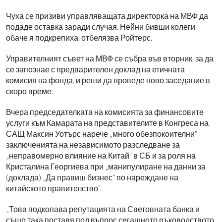
Чуха се призиви управляващата директорка на МВФ да
подаде оставка заради случая. Нейни бивши колеги
обаче я подкрепиха, отбелязва Ройтерс.
Управителният съвет на МВФ се събра във вторник, за да
се запознае с предварителен доклад на етичната
комисия на фонда, и реши да проведе ново заседание в
скоро време.
Вчера председателката на комисията за финансовите
услуги към Камарата на представителите в Конгреса на
САЩ Максин Уотърс нарече „много обезпокоителни“
заключенията на независимото разследване за
„неправомерно влияние на Китай“ в СБ и за роля на
Кристалина Георгиева при „манипулиране на данни за
(доклада) „Да правиш бизнес“ по нареждане на
китайското правителство“.
„Това подкопава репутацията на Световната банка и
също така поставя под въпрос сегашното ръководството