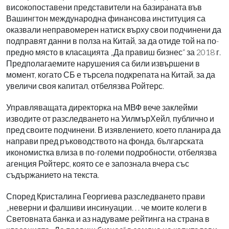
високопоставени представители на базираната във
Вашингтон международна финансова институция са
оказвали неправомерен натиск върху свои подчинени да
подправят данни в полза на Китай, за да отиде той на по-
предно място в класацията „Да правиш бизнес“ за 2018 г.
Предполагаемите нарушения са били извършени в
момент, когато СБ е търсела подкрепата на Китай, за да
увеличи своя капитал, отбелязва Ройтерс.
Управляващата директорка на МВФ вече заклейми
изводите от разследването на УилмърХейл, публично и
пред своите подчинени. В изявлението, което планира да
направи пред ръководството на фонда, българската
икономистка влиза в по-големи подробности, отбелязва
агенция Ройтерс, която се е запознала вчера със
съдържанието на текста.
Според Кристалина Георгиева разследването прави
„неверни и фалшиви инсинуации. . . че моите колеги в
Световната банка и аз надуваме рейтинга на страна в