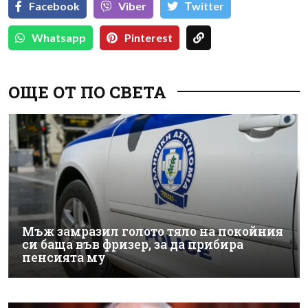
Facebook
Viber
Тwitter
Whatsapp
Pinterest
ОЩЕ ОТ ПО СВЕТА
Мъж замразил голото тяло на покойния
си баща във фризер, за да прибира
пенсията му