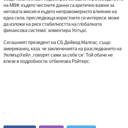
на МВФ, където честните данни са критично важни за
неговата мисия и където неправомерното влияние на
една сила, преследваща користните си интереси, може
да изложи на риск стабилността на глобалната
финансова система“, коментира Уотърс.
Сегашният президент на СБ Дейвид Малпас, също
американец, каза, че заключенията на разследването на
УилмърХейл „говорят сами за себе си“. Той обаче не
влезе в подробности, отбелязва Ройтерс.
`