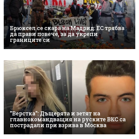
Брюксел се скара на Мадрид: ЕС трябва
да прави повече, за да укрепи
границите си
"Верстка": Дъщерята и зетят на
главнокомандващия на руските ВКС са
пострадали при взрива в Москва