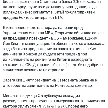
била на висок пост в Световната банка (СБ) е оказвала
натиск върху служители да манипулират данни, за да
изглежда бизнес климатът в Китай по-благоприятен,
предаде Ройтерс, цитиран от БТА.
В изявление, което планира да направи пред
Управителния съвет на МВФ, Георгиева обвинява офиса
на предишния президент на СБ – американеца Джим
Йон Ким, – в манипулация. Тя обяснява, че се е намесила,
за да блокира предложение на човек от екипа на Ким
данните за Хонконг да бъдат взети предвид при
изчисляването на рейтинга на Китай в ежегодната
класация на СБ „Да правиш бизнес“, което би подобрило
значително позициите на страната.
Засега бившият президент на Световната банка не е
отговорил на запитването на Ройтерс за коментар.
Миналата седмица СБ публикува доклад за
разследването, проведено от американската юридическа
кантора УилмърХейл (WilmerHale). Според него