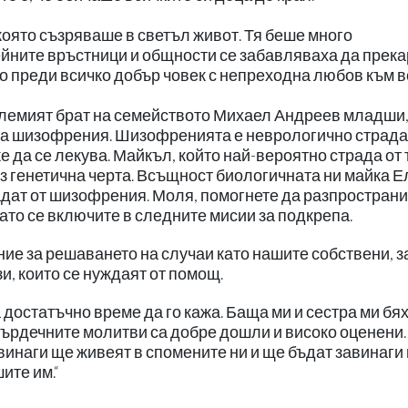
оято съзряваше в светъл живот. Тя беше много
ейните връстници и общности се забавляваха да прек
но преди всичко добър човек с непреходна любов към в
олемият брат на семейството Михаел Андреев младши
на шизофрения. Шизофренията е неврологично страда
е да се лекува. Майкъл, който най-вероятно страда от 
ез генетична черта. Всъщност биологичната ни майка 
радат от шизофрения. Моля, помогнете да разпростран
ато се включите в следните мисии за подкрепа.
ие за решаването на случаи като нашите собствени, з
и, които се нуждаят от помощ.
 достатъчно време да го кажа. Баща ми и сестра ми бя
ърдечните молитви са добре дошли и високо оценени.
авинаги ще живеят в спомените ни и ще бъдат завинаги 
ите им.“