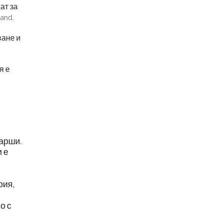
ат за
and.
ване и
я е
тарши.
 е
рия,
о с