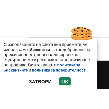
С използването на сайта вие приемате, че
използваме „
" за подобряване на
бисквитки
преживяването, персонализиране на
съдържанието и рекламите, и анализиране
на трафика. Вижте нашата
политика за
и
.
бисквитките
политика за поверителност
ЗАТВОРИ
OK
НОВИНИ
АНАЛИЗИ
ЗАБАВНО
И
С