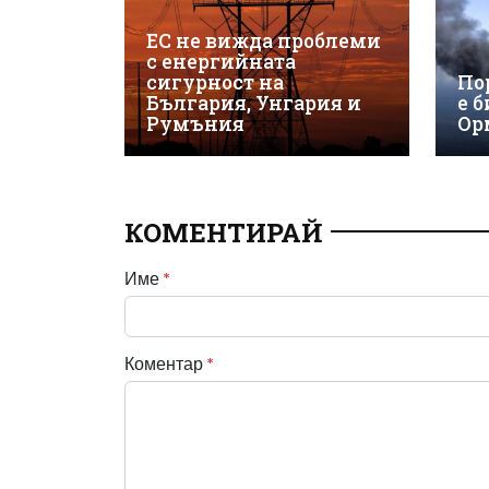
ЕС не вижда проблеми
с енергийната
сигурност на
По
България, Унгария и
е 
Румъния
Ор
КОМЕНТИРАЙ
Име
*
Коментар
*