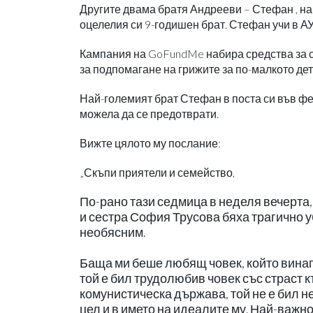
Другите двама братя Андрееви – Стефан , на 20
оцелелия си 9-годишен брат. Стефан учи в АУ
Кампания на GoFundMe набира средства за се
за подпомагане на грижите за по-малкото дет
Най-големият брат Стефан в поста си във фей
можела да се предотврати.
Вижте цялото му послание:
„Скъпи приятели и семейство,
По-рано тази седмица в неделя вечерта,
и сестра София Трусова бяха трагично у
необясним.
Баща ми беше любящ човек, който винаг
той е бил трудолюбив човек със страст 
комунистическа държава, той не е бил не
цел и в името на идеалите му. Най-важно