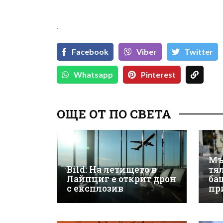
`
Facebook
Viber
Тwitter
Whatsapp
Pinterest
ОЩЕ ОТ ПО СВЕТА
Мъ
Bild: На летището в
тя
Лайпциг е открит дрон
бащ
с експлозив
пр