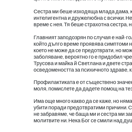
Сестра ми беше изходяща млада дама, к
интелигентна и дружелюбна с всички. Н
време с нея. Тя беше страхотна сестра, 
Главният заподозрян по случая е най-г
който дълго време проявява симптоми 
което не може да се предотврати, но мож
заболяване, вероятно го е придобил чр
Трусова и майка й Светлана и двете ст
осведомеността за психичното здраве, к
Профилактиката е от съществено значен
моля, помислете да дадете помощ на тез
Има още много какво да се каже, но няма
убити поради предотвратими причини. С
не забравяме, че баща ми и сестра ми з
молитвите ни. Нека Бог се смили над душ