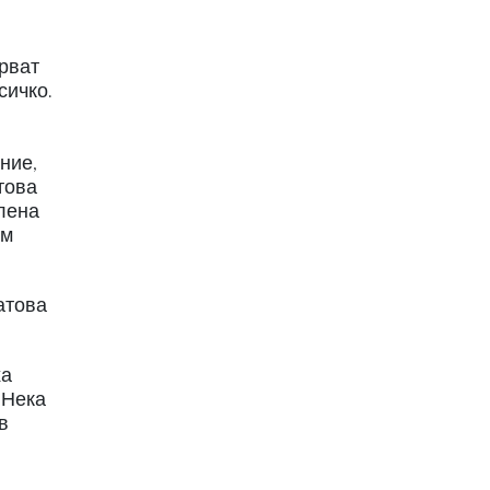
арват
сичко.
,
ние,
това
Елена
им
атова
ха
 Нека
в