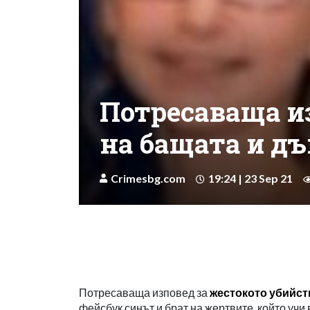
Потресаваща и
на бащата и д
Crimesbg.com
19:24 | 23 Sep 21
Потресаваща изповед за
жестокото убийст
фейсбук синът и брат на жертвите, който учи