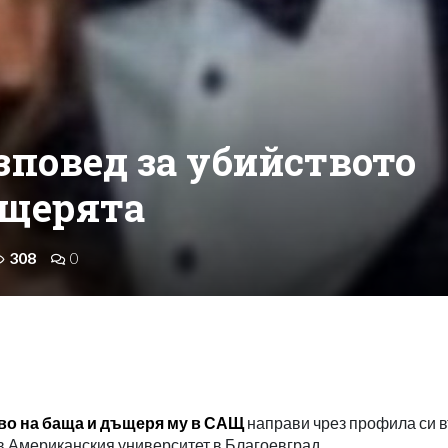
зповед за убийството
ъщерята
308
0
во на баща и дъщеря му в САЩ
направи чрез профила си 
 в Американския университет в Благоевград.