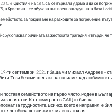
 г., и Кристиян, на 18 г., са се върнали у дома и да се погриж
Б, а Кристиян – се обучава във военновъздушната база Lackl
мейството, за покриване на разходите за погребение, пъту
е.
сбук описва причината за жестоката трагедия и твърди, че т
 19-ти септември, 2021 г баща ми Михаил Андреев – с
бити. Този безсмислен акт на насилие над любимите ни
и поставя семейството на първо място. Роден в Бълга
към занаята си. Като имигрант в САЩ от бивша
познат за трудностите. Всичко, което е направил, е бил
то е, че обичаше всичките си деца до края.