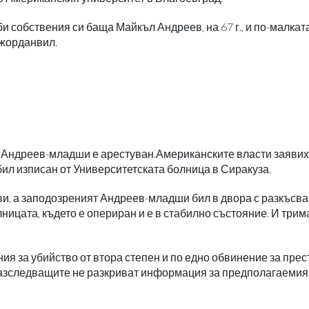
собствения си баща Майкъл Андреев, на 67 г., и по-малкат
Джорданвил.
 Андреев-младши е арестуван.Американските власти заявиха
бил изписан от Университетската болница в Сиракуза.
, а заподозреният Андреев-младши бил в двора с разкъсва
лницата, където е опериран и е в стабилно състояние. И трим
я за убийство от втора степен и по едно обвинение за пре
Разследващите не разкриват информация за предполагаемия