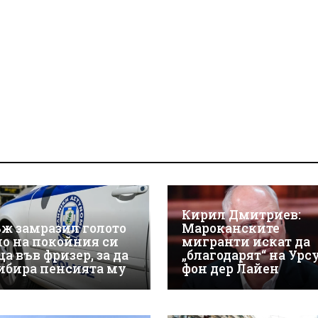
Кирил Дмитриев:
ж замразил голото
Мароканските
ло на покойния си
мигранти искат да
а във фризер, за да
„благодарят“ на Урс
ибира пенсията му
фон дер Лайен