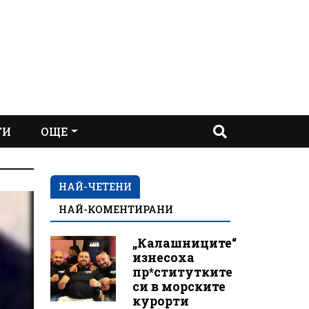
ТИ
ОЩЕ
НАЙ-ЧЕТЕНИ
НАЙ-КОМЕНТИРАНИ
„Калашниците“
изнесоха
пр*ститутките
си в морските
курорти