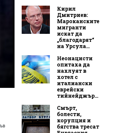
Кирил
Дмитриев:
Мароканските
мигранти
искат да
„благодарят“
на Урсула...
Неонацисти
опитаха да
нахлуят в
хотел с
италиански
еврейски
тийнейджър...
Смърт,
болести,
корупция и
във
бягства тресат
Бургаския