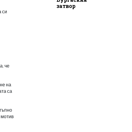
затвор
а си
, че
не на
ата са
стъпно
 мотив