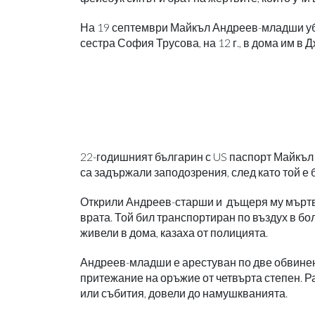
На 19 септември Майкъл Андреев-младши уби 
сестра София Трусова, на 12 г., в дома им в 
22-годишният българин с US паспорт Майкъл
са задържали заподозрения, след като той е 
Открили Андреев-старши и дъщеря му мъртви
врата. Той бил транспортиран по въздух в бо
живели в дома, казаха от полицията.
Андреев-младши е арестуван по две обвинени
притежание на оръжие от четвърта степен. 
или събития, довели до намушкванията.