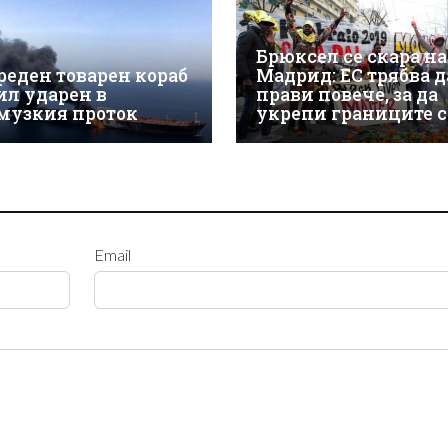
Брюксел се скара на
реден товарен кораб
Мадрид: ЕС трябва д
бил ударен в
прави повече, за да
музкия проток
укрепи границите 
Email