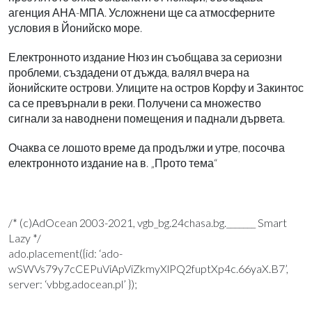
агенция АНА-МПА. Усложнени ще са атмосферните
условия в Йонийско море.
Електронното издание Нюз ин съобщава за сериозни
проблеми, създадени от дъжда, валял вчера на
йонийските острови. Улиците на остров Корфу и Закинтос
са се превърнали в реки. Получени са множество
сигнали за наводнени помещения и паднали дървета.
Очаква се лошото време да продължи и утре, посочва
електронното издание на в. „Прото тема“
/* (c)AdOcean 2003-2021, vgb_bg.24chasa.bg._______ Smart
Lazy */
ado.placement({id: ‘ado-
wSWVs79y7cCEPuViApViZkmyXlPQ2fuptXp4c.66yaX.B7’,
server: ‘vbbg.adocean.pl’ });