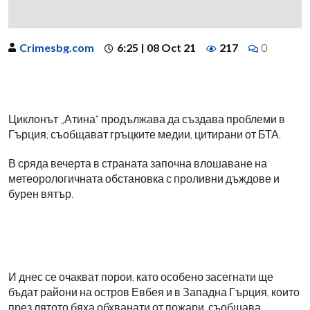
Crimesbg.com
6:25 | 08 Oct 21
217
0
Циклонът „Атина“ продължава да създава проблеми в
Гърция, съобщават гръцките медии, цитирани от БТА.
В сряда вечерта в страната започна влошаване на
метеорологичната обстановка с проливни дъждове и
бурен вятър.
И днес се очакват порои, като особено засегнати ще
бъдат райони на остров Евбея и в Западна Гърция, които
през лятото бяха обхванати от пожари, съобщава