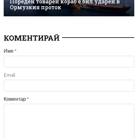
Пореден товарен кораб е бил ударен в
Ормузкия проток
КОМЕНТИРАЙ
Име
*
Email
Коментар
*