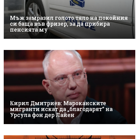
Мъж замразил голото тяло на покойния
си баща във фризер, за да прибира
пенсията му
Кирил Дмитриев: Мароканските
мигранти искат да „благодарят“ на
Урсула фон дер Лайен