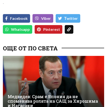
`
Facebook
Viber
Тwitter
Whatsapp
Pinterest
ОЩЕ ОТ ПО СВЕТА
Медведев: Срам е Япония да не
споменава ролята на САЩ за Хирошима
и Нагасаки