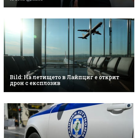
Bild: На летището в Лайпциг е открит
дрон с експлозив