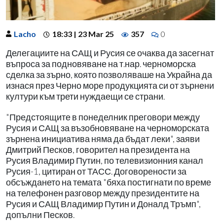
Lacho
18:33 | 23 Mar 25
357
0
Делегациите на САЩ и Русия се очаква да засегнат
въпроса за подновяване на т.нар. черноморска
сделка за зърно, която позволяваше на Украйна да
изнася през Черно море продукцията си от зърнени
култури към трети нуждаещи се страни.
"Предстоящите в понеделник преговори между
Русия и САЩ за възобновяване на черноморската
зърнена инициатива няма да бъдат леки", заяви
Дмитрий Песков, говорител на президента на
Русия Владимир Путин, по телевизионния канал
Русия-1, цитиран от ТАСС. Договорености за
обсъждането на темата "бяха постигнати по време
на телефонен разговор между президентите на
Русия и САЩ Владимир Путин и Доналд Тръмп",
допълни Песков.