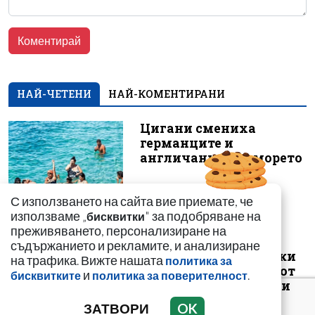
НАЙ-ЧЕТЕНИ
НАЙ-КОМЕНТИРАНИ
Цигани смениха
германците и
англичаните на морето
С използването на сайта вие приемате, че
използваме „
" за подобряване на
бисквитки
преживяването, персонализиране на
съдържанието и рекламите, и анализиране
Иззеха фалшиви стоки
на трафика. Вижте нашата
политика за
за близо 650 000 евро от
и
.
бисквитките
политика за поверителност
магазини във Варна и
Зла...
ЗАТВОРИ
OK