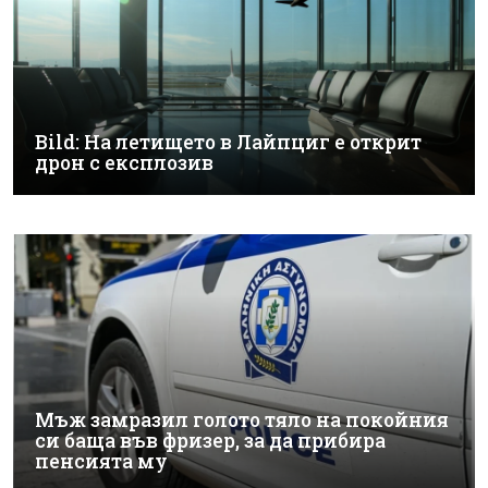
Bild: На летището в Лайпциг е открит
дрон с експлозив
Мъж замразил голото тяло на покойния
си баща във фризер, за да прибира
пенсията му