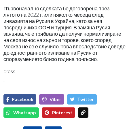
Първоначално сделката бе договорена през
лятото на 2022 г. или няколко месеца след
инвазията на Русия в Украйна, като за нея
посредничиха ООН и Турция. В замяна Русия
заявява, че е трябвало да получи нормализиране
на своя износ на зърно и торове, което според
Москва не се е случило. Това впоследствие доведе
до едностранното излизане на Русия от
споразумението близо година по-късно.
cross
`
Facebook
Viber
Тwitter
Whatsapp
Pinterest