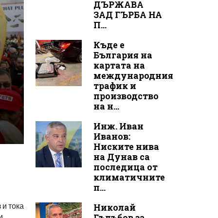
ДЪРЖАВА
ЗАД ГЪРБА НА
П...
Къде е
България на
картата на
международния
трафик и
производство
на н...
Инж. Иван
Иванов:
Ниските нива
на Дунав са
последица от
климатичните
п...
 и тока
Николай
и
Гълъбов за