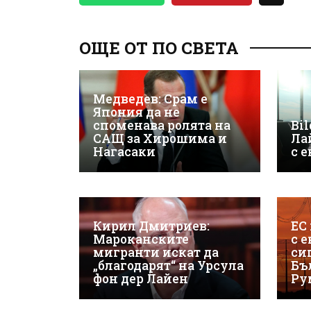
ОЩЕ ОТ ПО СВЕТА
Медведев: Срам е
Япония да не
споменава ролята на
Bil
САЩ за Хирошима и
Ла
Нагасаки
с 
Кирил Дмитриев:
ЕС
Мароканските
с 
мигранти искат да
си
„благодарят“ на Урсула
Бъ
фон дер Лайен
Ру