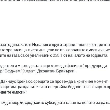
и година, като в Испания и други страни – повече от три път
вите хранилища, високите цени на въглеродните емисии и нис
е на газа са се увеличили с 250% от началото на годината.
цедентен и много доставчици може да фалират”, предупреди
ор “Офджем” (Ofgem) Джонатан Брайърли.
 Дайниус Крейвюс срещата се провежда в критичен момент:
защитим гражданите си от енергийна бедност, но в същото 
едните емисии”.
съждат мерки, сред които субсидии и таван на цените, за да 