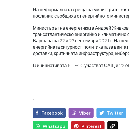
На неформалната среща на министрите, коят
посланик, съобщиха от енергийното министе
Министърът на енергетиката Андрей Живков 
трансатлантическо енергийно и климатично с
Варшава на 22 и 23 септември 2021 г. На нея
енергийната сигурност, политиката за веита
доставки, критичната инфраструктура, кибер
В инициативата P-TECC участват САЩ и 22 е
`
Facebook
Viber
Тwitter
Whatsapp
Pinterest