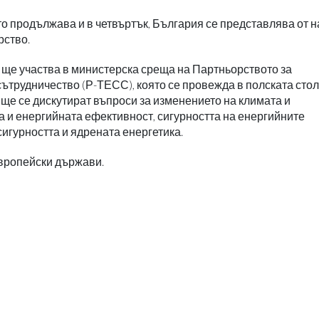
о продължава и в четвъртък, България се представлява от 
рство.
ще участва в министерска среща на Партньорството за
ътрудничество (Р-ТЕСС), която се провежда в полската сто
 ще се дискутират въпроси за изменението на климата и
та и енергийната ефективност, сигурността на енергийните
сигурността и ядрената енергетика.
вропейски държави.