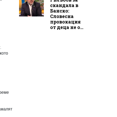
скандала в
Банско:
Словесна
провокация
от деца не о...
.
кото
време
намалят