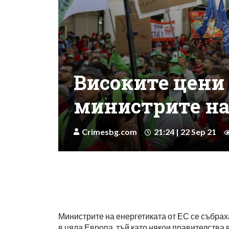
Високите цени 
министрите на
Crimesbg.com
21:24 | 22 Sep 21
Министрите на енергетиката от ЕС се събраха
в цяла Европа, тъй като някои правителства 