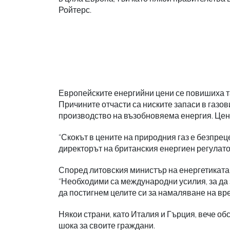
Ройтерс.
Европейските енергийни цени се повишиха таз
Причините отчасти са ниските запаси в газо
производство на възобновяема енергия. Ценит
“Скокът в цените на природния газ е безпре
директорът на британския енергиен регулат
Според литовския министър на енергетиката
“Необходими са международни усилия, за да 
да постигнем целите си за намаляване на вр
Някои страни, като Италия и Гърция, вече об
шока за своите граждани.