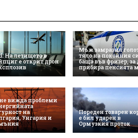
Мъж замразил голо
d: На летището в
тяло на покойния с
йпциг е открит дрон
баща във фризер, за 
експлозив
прибира пенсията 
 не вижда проблеми
енергийната
гурност на
Пореден товарен ко
лгария, Унгария и
е бил ударен в
мъния
Ормузкия проток