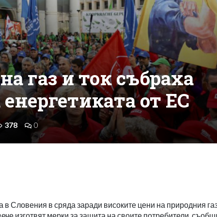
на газ и ток събраха
 енергетиката от ЕС
378
0
 в Словения в сряда заради високите цени на природния газ
вече изготвят мерки за защита на своите потребители, съобщ