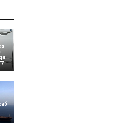
то
и
да
му
раб