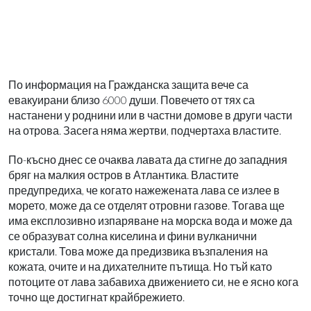
По информация на Гражданска защита вече са
евакуирани близо 6000 души. Повечето от тях са
настанени у роднини или в частни домове в други части
на отрова. Засега няма жертви, подчертаха властите.
По-късно днес се очаква лавата да стигне до западния
бряг на малкия остров в Атлантика. Властите
предупредиха, че когато нажежената лава се излее в
морето, може да се отделят отровни газове. Тогава ще
има експлозивно изпаряване на морска вода и може да
се образуват солна киселина и фини вулканични
кристали. Това може да предизвика възпаления на
кожата, очите и на дихателните пътища. Но тъй като
потоците от лава забавиха движението си, не е ясно кога
точно ще достигнат крайбрежието.