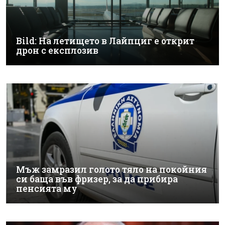
Bild: На летището в Лайпциг е открит
дрон с експлозив
Мъж замразил голото тяло на покойния
си баща във фризер, за да прибира
пенсията му