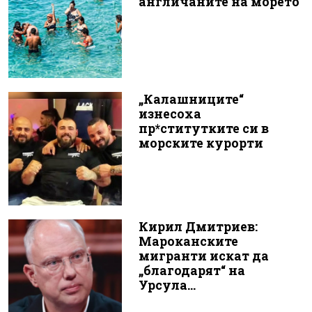
англичаните на морето
„Калашниците“
изнесоха
пр*ститутките си в
морските курорти
Кирил Дмитриев:
Мароканските
мигранти искат да
„благодарят“ на
Урсула...