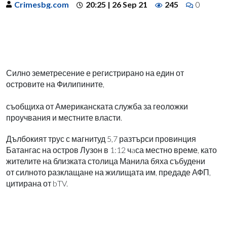
Crimesbg.com
20:25 | 26 Sep 21
245
0
Силно земетресение е регистрирано на един от
островите на Филипините,
съобщиха от Американската служба за геоложки
проучвания и местните власти.
Дълбокият трус с магнитуд 5,7 разтърси провинция
Батангас на остров Лузон в 1:12 чaса местно време, като
жителите на близката столица Манила бяха събудени
от силното разклащане на жилищата им, предаде АФП,
цитирана от bTV.