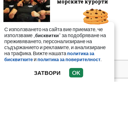
морските курорти
С използването на сайта вие приемате, че
използваме „
" за подобряване на
Кирил Дмитриев:
бисквитки
преживяването, персонализиране на
Мароканските
съдържанието и рекламите, и анализиране
мигранти искат да
на трафика. Вижте нашата
„благодарят“ на
политика за
и
.
Урсула...
бисквитките
политика за поверителност
ЗАТВОРИ
OK
Иззеха фалшиви стоки
за близо 650 000 евро от
магазини във Варна и
Зла...