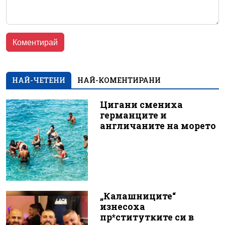
НАЙ-ЧЕТЕНИ
НАЙ-КОМЕНТИРАНИ
Цигани смениха
германците и
англичаните на морето
„Калашниците“
изнесоха
пр*ститутките си в