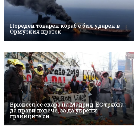
Пореден товарен кораб е бил ударен в
Ормузкия проток
Брюксел се скара на Мадрид: ЕС трябва
да прави повече, за да укрепи
границите си