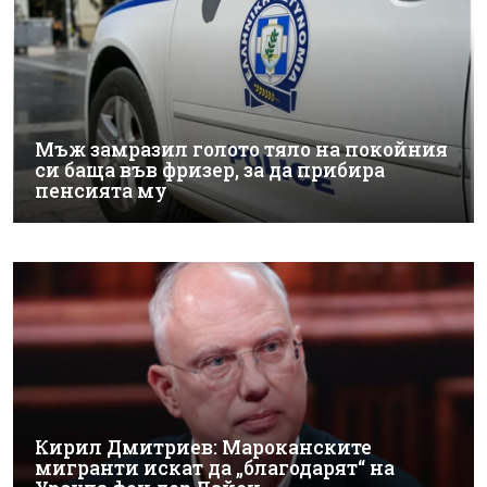
Мъж замразил голото тяло на покойния
си баща във фризер, за да прибира
пенсията му
Кирил Дмитриев: Мароканските
мигранти искат да „благодарят“ на