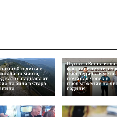
Пункт в Елена изда
на на 60 години е
фалшиви техничес
гинала на място,
прегледи на името 
д като е паднала от
починал човек в
рха на било в Стара
продължение на дв
анина
години