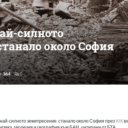
най-силното
станало около София
364
0
най-силното земетресение, станало около София през XIX ве
зика, геодезия и география към БАН, цитирани от БТА.