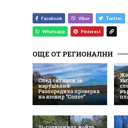
`
Facebook
Viber
Тwitter
Whatsapp
Pinterest
ОЩЕ ОТ РЕГИОНАЛНИ
Же
След сигнали за
за
нарушения:
сле
Разпоредиха проверка
въ
на язовир "Сопот"
пл
21-годишният, който