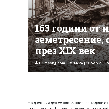
163 години от 
земетресение, 
през XIX век
Crimesbg.com
14:26 | 30 Sep 21
На днешния ден се навършват 163 години от 
съобщават от Националния институт по геофи