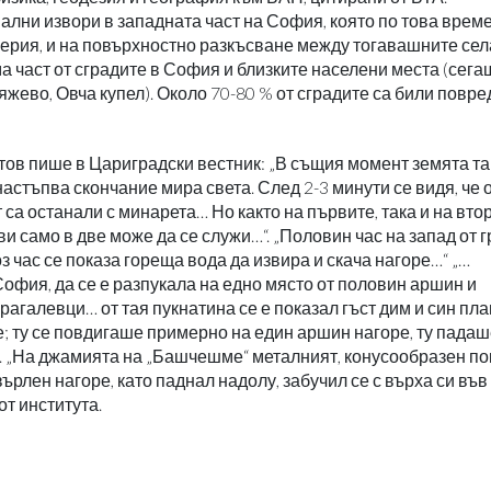
ални извори в западната част на София, която по това време
перия, и на повърхностно разкъсване между тогавашните сел
а част от сградите в София и близките населени места (сег
яжево, Овча купел). Около 70-80 % от сградите са били повре
тов пише в Цариградски вестник: „В същия момент земята та
астъпва скончание мира света. След 2-3 минути се видя, че о
 са останали с минарета… Но както на първите, така и на вто
кви само в две може да се служи…“. „Половин час на запад от 
оз час се показа гореща вода да извира и скача нагоре…“ „…
София, да се е разпукала на едно място от половин аршин и
агалевци… от тая пукнатина се е показал гъст дим и син пла
е; ту се повдигаше примерно на един аршин нагоре, ту падаш
т. „На джамията на „Башчешме“ металният, конусообразен п
ърлен нагоре, като паднал надолу, забучил се с върха си във
т института.