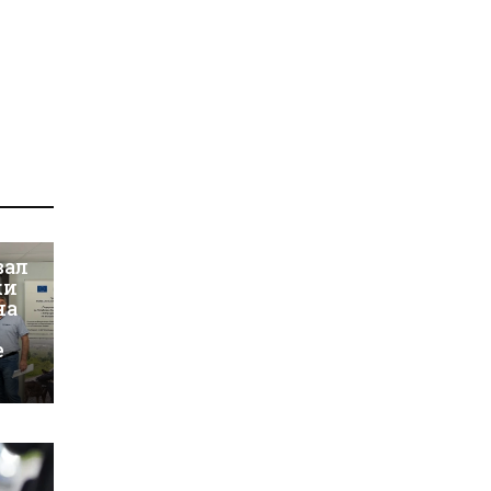
вал
ки
на
е