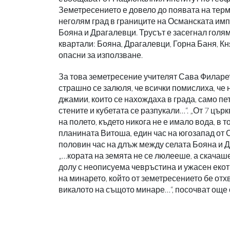
Земетресението е довело до появата на терм
неголям град в границите на Османската им
Бояна и Драгалевци. Трусът е засегнал голям
квартали: Бояна, Драгалевци, Горна Баня, Кн
опасни за използване.
За това земетресение учителят Сава Филаре
страшно се залюля, че всички помислиха, че н
джамии, които се нахождаха в града, само пет
стените и кубетата се разпукали…“. „От 7 цър
на полето, където никога не е имало вода, в т
планината Витоша, един час на югозапад от 
половин час на длъж между селата Бояна и Др
„…кората на земята не се люлееше, а скачаш
долу с неописуема чевръстина и ужасен еко
на минарето, който от земетресението бе отхв
викалото на същото минаре…“, посочват още о