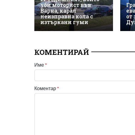
уби моторист във
Гр
Варна, карал
ев
неизправна кола с
от
изтъркани гуми
Ду
КОМЕНТИРАЙ
Име
*
Коментар
*