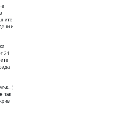
 е
а
ашните
дени и
ка
т 24
рите
града
мък…“,
е пак
окрив