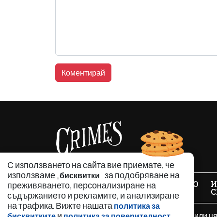
С използването на сайта вие приемате, че
използваме „
" за подобряване на
бисквитки
НОВИНИ
АНАЛИЗИ
ЗАБАВНО
И
преживяването, персонализиране на
С
съдържанието и рекламите, и анализиране
на трафика. Вижте нашата
политика за
и
.
Използването и публикуването на част или ц
бисквитките
политика за поверителност