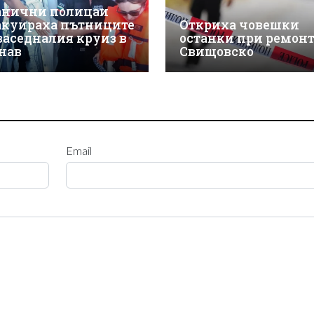
анични полицаи
акуираха пътниците
Откриха човешки
 заседналия круиз в
останки при ремонт
нав
Свищовско
Email