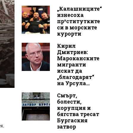
„Калашниците“
изнесоха
пр*ститутките
си в морските
курорти
Кирил
Дмитриев:
Мароканските
мигранти
искат да
„благодарят“
на Урсула...
Смърт,
болести,
корупция и
бягства тресат
Бургаския
к,
затвор