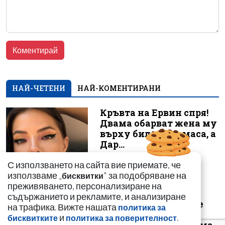
НАЙ-ЧЕТЕНИ
НАЙ-КОМЕНТИРАНИ
Кръвта на Ервин спря!
Двама обарват жена му
върху билярдна маса, а
Дар...
С използването на сайта вие приемате, че
използваме „
" за подобряване на
бисквитки
преживяването, персонализиране на
съдържанието и рекламите, и анализиране
Животът на Ивана се
на трафика. Вижте нашата
политика за
срути! Огромна
и
.
бисквитките
политика за поверителност