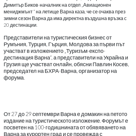
Димитър Биков-началник на отдел „Авиационен
мениджмънт “ на летище Варна каза, че се очаква през
зимни сезон Варна да има директна въздушна връзка с
20 дестинации.
Представители на туристическия бизнес от
Румъния, Турция, Гърция, Молдова за първи път
участват в изложението „Туризъм-експо-
дестинация Варна“, а представители на Украйна и
Грузия ще участват онлайн, обясни Павлин Косев,
председател на БХРА-Варна, организатор на
форума.
От 27 до 29 септември Варна е домакин на петото
издание на туристическото изложение. Форумът е
посветен на 100-годишнината от обявяването на
Варна за курортен град и се провежда с