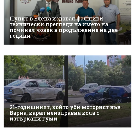
Пункт в Елена издавал фалшиви
технически прегледи на името на
починал човек в продължение на две
години
21-годишният, който уби моторист във
Варна, карал неизправна кола с
изтъркани гуми