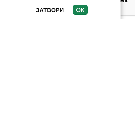
трагедия я оставя сама
до края на ж...
ЗАТВОРИ
OK
Симона Пейчева отиде
на море след
убийството на
любимия й Владо
Загато...
При развод: Дори
жилището да е лична
собственост на единия
съпруг или...