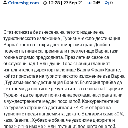
Crimesbg.com
12:28 | 27 Sep 21
245
0
Статистиката бе изнесена на петото издание на
туристическото изложение „Туризъм-експо-дестинация
Варна“, което се откри днес в морския град.
Двойно
повече пътници са преминали през летище Варна тази
година спрямо предходната. През летния сезон са
обслужени над 1 млн. души. Това съобщи главният
изпълнителен директор на летище Варна Франк Кванте,
който присъства на туристическото изложение във Варна
„Туризъм-експо-дестинация Варна“. България трябва да
се стреми да постигне резултатите за сезона на Гърция и
Турция и да се прави по-активна реклама на страната ни
в чуждестранните медии, посочи той. Конкурентните ни
за туризма страни са достигнали 78-80% от броя на
туристите преди пандемията, докато България само 60%,
каза Кванте. „Хубаво е обаче, че удвоихме цифрите и
през 2021-а имаме 2 млн. пътници“, подчерта още той.