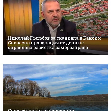
Николай Гълъбов за скандала в Банско:
Словесна провокация от деца не
оправдава расистка саморазправа
След сигнали за нарушения: