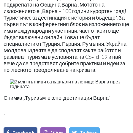
подкрепата на Община Варна . Мотото на
изложението е „Варна – 100 години курортен град!
Туристическа дестинация с история и бъдеще“. За
първи път в конферентния блок на изложението ще
има международни участници, част от които ще
бъдат включени онлайн. Това ще бъдат
специалисти от Турция, Гърция, Румъния, Украйна,
Молдова. Идеята е да споделят как те работят и
развиват туризма в условията на Covid -19 и най-
вече да се представят добрите практики и идеи за
по-лесното преодоляване на кризата.
Снимка „Туризъм-експо-дестинация Варна“
`
Facebook
Viber
Тwitter